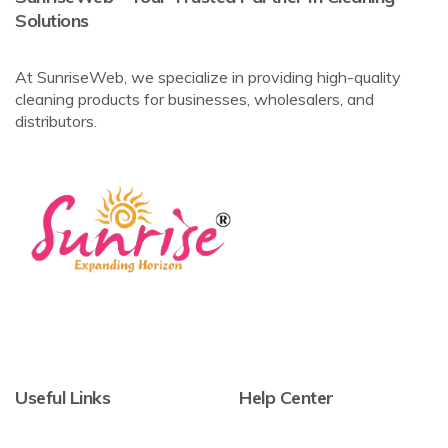
Solutions
At SunriseWeb, we specialize in providing high-quality
cleaning products for businesses, wholesalers, and
distributors.
Useful Links
Help Center