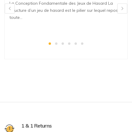
La Conception Fondamentale des Jeux de Hasard La
structure d’un jeu de hasard est le pilier sur lequel repose
toute…
1 & 1 Returns