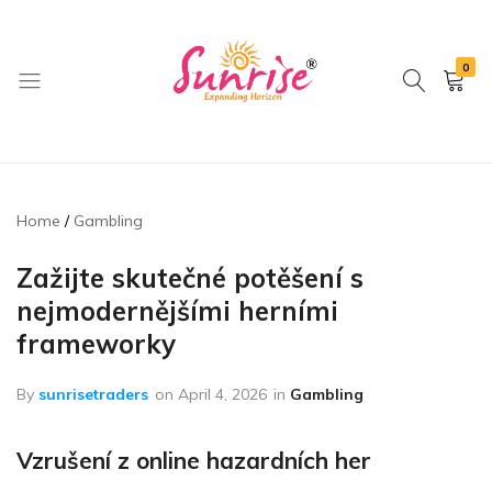
0
brwimpex
Home
Gambling
Zažijte skutečné potěšení s
nejmodernějšími herními
frameworky
By
sunrisetraders
on
April 4, 2026
in
Gambling
Vzrušení z online hazardních her