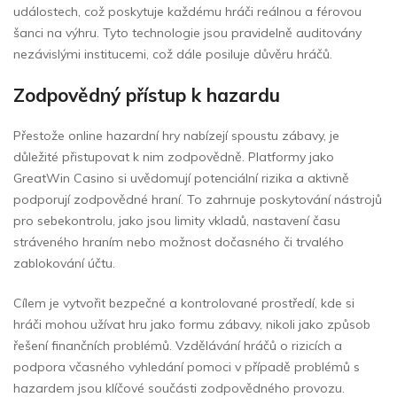
událostech, což poskytuje každému hráči reálnou a férovou
šanci na výhru. Tyto technologie jsou pravidelně auditovány
nezávislými institucemi, což dále posiluje důvěru hráčů.
Zodpovědný přístup k hazardu
Přestože online hazardní hry nabízejí spoustu zábavy, je
důležité přistupovat k nim zodpovědně. Platformy jako
GreatWin Casino si uvědomují potenciální rizika a aktivně
podporují zodpovědné hraní. To zahrnuje poskytování nástrojů
pro sebekontrolu, jako jsou limity vkladů, nastavení času
stráveného hraním nebo možnost dočasného či trvalého
zablokování účtu.
Cílem je vytvořit bezpečné a kontrolované prostředí, kde si
hráči mohou užívat hru jako formu zábavy, nikoli jako způsob
řešení finančních problémů. Vzdělávání hráčů o rizicích a
podpora včasného vyhledání pomoci v případě problémů s
hazardem jsou klíčové součásti zodpovědného provozu.