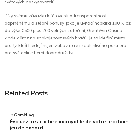
světových poskytovatelů.
Díky svému závazku k férovosti a transparentnosti,
doplněnému o štědré bonusy, jako je uvítací nabídka 100 % až
do výše €500 plus 200 volných zatočení, GreatWin Casino
klade důraz na spokojenost svých hráčů. Je to ideální místo
pro ty, kteří hledají nejen zábavu, ale i spolehlivého partnera
pro své online herní dobrodružství.
Related Posts
in
Gambling
Évaluez la structure incroyable de votre prochain
jeu de hasard