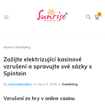
0
brwimpex
Home
Gambling
Zažijte elektrizující kasinové
vzrušení a spravujte své sázky s
Spintein
By
sunrisetraders
on
April 9, 2026
in
Gambling
Vzrušení ze hry v online casinu