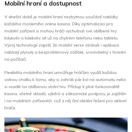
Mobilní hraní a dostupnost
V dnešní době je mobilní hraní nezbytnou součástí nabídky
každého moderního online kasina. Díky optimalizaci pro
mobilní zařízení si mohou hráči vychutnat své oblíbené hry
kdykoliv a kdekoliv, ať už na chytrém telefonu nebo tabletu.
Vývoj technologií zajistil, že mobilní verze stránek i aplikace
nabízejí plynulý a bezproblémový zážitek, srovnatelný s hraním
na počítači.
Flexibilita mobilního hraní umožňuje hráčům využít každou
volnou chvilku k tomu, aby si zahráli pár kol na automatu nebo
si vsadili na oblíbenou stolní hru. Přístup k plné funkcionalitě
kasina, včetně vkladů, výběrů a zákaznické podpory, je zajištěn
i na mobilních zařízeních, což z něj činí ideální řešení pro aktivní
hráče.