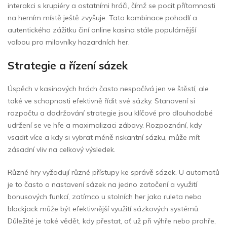
interakci s krupiéry a ostatními hráči, čímž se pocit přítomnosti
na herním místě ještě zvyšuje. Tato kombinace pohodlí a
autentického zážitku činí online kasina stále populárnější
volbou pro milovníky hazardních her.
Strategie a řízení sázek
Úspěch v kasinových hrách často nespočívá jen ve štěstí, ale
také ve schopnosti efektivně řídit své sázky. Stanovení si
rozpočtu a dodržování strategie jsou klíčové pro dlouhodobé
udržení se ve hře a maximalizaci zábavy. Rozpoznání, kdy
vsadit více a kdy si vybrat méně riskantní sázku, může mít
zásadní vliv na celkový výsledek.
Různé hry vyžadují různé přístupy ke správě sázek. U automatů
je to často o nastavení sázek na jedno zatočení a využití
bonusových funkcí, zatímco u stolních her jako ruleta nebo
blackjack může být efektivnější využití sázkových systémů.
Důležité je také vědět, kdy přestat, ať už při výhře nebo prohře,