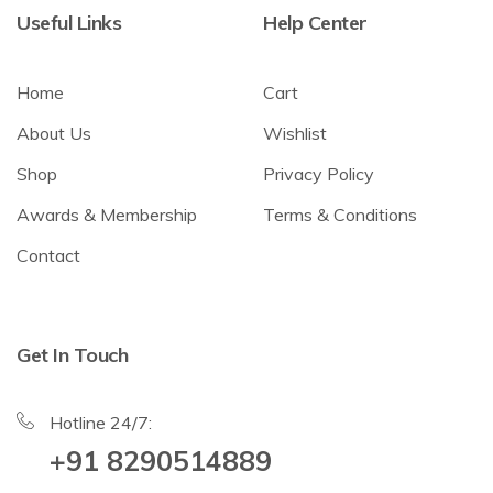
Useful Links
Help Center
Home
Cart
About Us
Wishlist
Shop
Privacy Policy
Awards & Membership
Terms & Conditions
Contact
Get In Touch
Hotline 24/7:
+91 8290514889