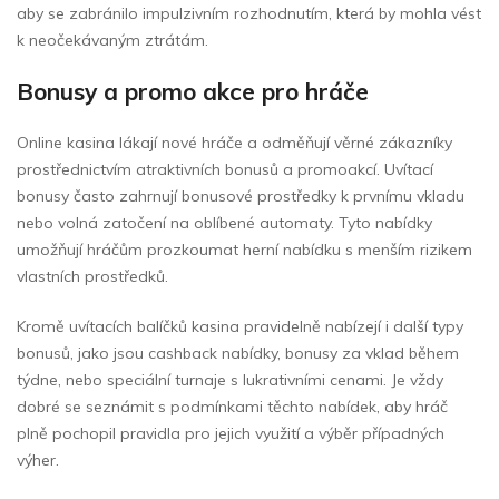
aby se zabránilo impulzivním rozhodnutím, která by mohla vést
k neočekávaným ztrátám.
Bonusy a promo akce pro hráče
Online kasina lákají nové hráče a odměňují věrné zákazníky
prostřednictvím atraktivních bonusů a promoakcí. Uvítací
bonusy často zahrnují bonusové prostředky k prvnímu vkladu
nebo volná zatočení na oblíbené automaty. Tyto nabídky
umožňují hráčům prozkoumat herní nabídku s menším rizikem
vlastních prostředků.
Kromě uvítacích balíčků kasina pravidelně nabízejí i další typy
bonusů, jako jsou cashback nabídky, bonusy za vklad během
týdne, nebo speciální turnaje s lukrativními cenami. Je vždy
dobré se seznámit s podmínkami těchto nabídek, aby hráč
plně pochopil pravidla pro jejich využití a výběr případných
výher.