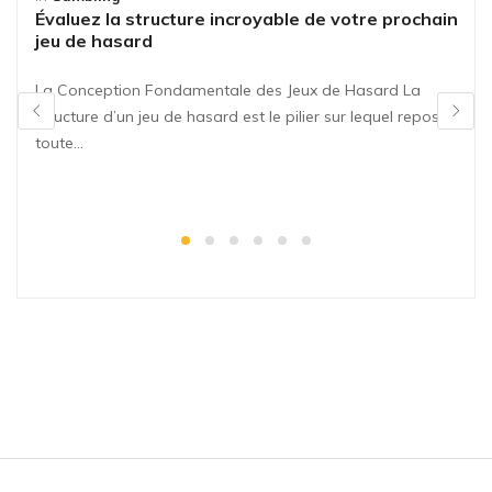
Évaluez la structure incroyable de votre prochain
jeu de hasard
La Conception Fondamentale des Jeux de Hasard La
structure d’un jeu de hasard est le pilier sur lequel repose
toute…