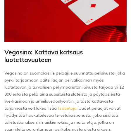
Vegasino: Kattava katsaus
luotettavuuteen
Vegasino on suomalaisille pelaajille suunnattu pelisivusto, joka
pyrkii tarjoamaan paitsi laajan pelivalikoiman myös
luotettavan ja turvallisen peliympäristön. Sivusto tarjoaa yli 12
000 erilaista peliä aina suosituista sloteista ja pöytäpeleistä
live-kasinoon ja urheiluvedonlyöntiin, ja tästä kattavasta
tarjonnasta voit lukea lisää
lisätietoja
. Uudet pelaajat voivat
hyödyntää houkuttelevaa tervetuliaisbonusta, joka sisältää
talletusbonuksen, ilmaiskierroksia ja muita etuja, jotka on
suunniteltu parantamaan pelikokemusta alusta alkaen.