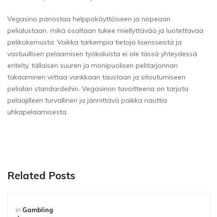
Vegasino panostaa helppokäyttöiseen ja nopeaan
pelialustaan, mikä osaltaan tukee miellyttävää ja luotettavaa
pelikokemusta. Vaikka tarkempia tietoja lisensseistä ja
vastuullisen pelaamisen työkaluista ei ole tässä yhteydessä
eritelty, tällaisen suuren ja monipuolisen pelitarjonnan
takaaminen viittaa vankkaan taustaan ja sitoutumiseen
pelialan standardeihin. Vegasinon tavoitteena on tarjota
pelaajilleen turvallinen ja jännittävä paikka nauttia
uhkapelaamisesta.
Related Posts
in
Gambling