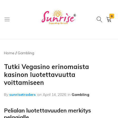
0
brwimpex
Home
Gambling
Tutki Vegasino erinomaista
kasinon luotettavuutta
voittamiseen
By
sunrisetraders
on
April 14, 2026
in
Gambling
Pelialan luotettavuuden merkitys
pelaajalle