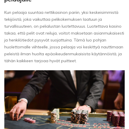
Kun pelaaja suuntaa nettikasinon pariin, yksi keskeisimmistä
tekijöistä, joka vaikuttaa pelikokemuksen laatuun ja
turvallisuuteen, on pelialustan luotettavuus. Luotettava kasino
takaa, että pelit ovat reiluja, voitot maksetaan asianmukaisesti
ja henkilötiedot pysyvät suojattuina. Tämä luo pohjan
huolettomalle viihteelle, jossa pelaaja voi keskittyä nauttimaan
peleistä ilman huolta epäoikeudenmukaisista käytännöistä, ja
tähän kaikkeen tarjoaa hyvät puitteet.