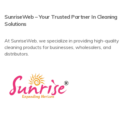
SunriseWeb – Your Trusted Partner In Cleaning
Solutions
At SunriseWeb, we specialize in providing high-quality
cleaning products for businesses, wholesalers, and
distributors.