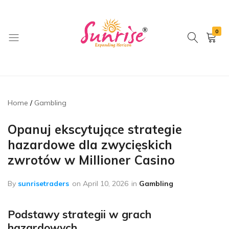
0
brwimpex
Home
Gambling
Opanuj ekscytujące strategie
hazardowe dla zwycięskich
zwrotów w Millioner Casino
By
sunrisetraders
on
April 10, 2026
in
Gambling
Podstawy strategii w grach
hazardowych