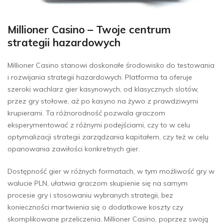
Millioner Casino – Twoje centrum
strategii hazardowych
Millioner Casino stanowi doskonałe środowisko do testowania
i rozwijania strategii hazardowych. Platforma ta oferuje
szeroki wachlarz gier kasynowych, od klasycznych slotów,
przez gry stołowe, aż po kasyno na żywo z prawdziwymi
krupierami. Ta różnorodność pozwala graczom
eksperymentować z różnymi podejściami, czy to w celu
optymalizacji strategii zarządzania kapitałem, czy też w celu
opanowania zawiłości konkretnych gier.
Dostępność gier w różnych formatach, w tym możliwość gry w
walucie PLN, ułatwia graczom skupienie się na samym
procesie gry i stosowaniu wybranych strategii, bez
konieczności martwienia się o dodatkowe koszty czy
skomplikowane przeliczenia. Millioner Casino, poprzez swoją