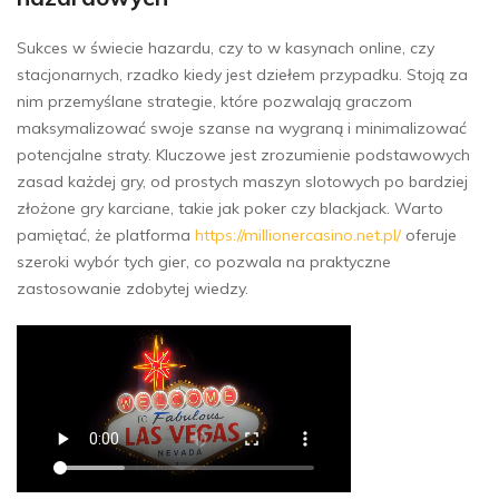
Sukces w świecie hazardu, czy to w kasynach online, czy
stacjonarnych, rzadko kiedy jest dziełem przypadku. Stoją za
nim przemyślane strategie, które pozwalają graczom
maksymalizować swoje szanse na wygraną i minimalizować
potencjalne straty. Kluczowe jest zrozumienie podstawowych
zasad każdej gry, od prostych maszyn slotowych po bardziej
złożone gry karciane, takie jak poker czy blackjack. Warto
pamiętać, że platforma
https://millionercasino.net.pl/
oferuje
szeroki wybór tych gier, co pozwala na praktyczne
zastosowanie zdobytej wiedzy.