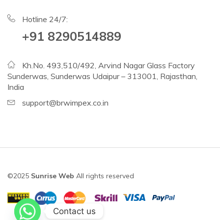
Hotline 24/7:
+91 8290514889
Kh.No. 493,510/492, Arvind Nagar Glass Factory
Sunderwas, Sunderwas Udaipur – 313001, Rajasthan,
India
support@brwimpex.co.in
©2025
Sunrise Web
All rights reserved
Contact us