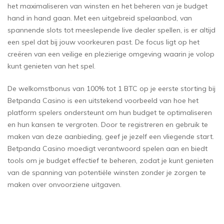
het maximaliseren van winsten en het beheren van je budget
hand in hand gaan. Met een uitgebreid spelaanbod, van
spannende slots tot meeslepende live dealer spellen, is er altijd
een spel dat bij jouw voorkeuren past. De focus ligt op het
creëren van een veilige en plezierige omgeving waarin je volop
kunt genieten van het spel.
De welkomstbonus van 100% tot 1 BTC op je eerste storting bij
Betpanda Casino is een uitstekend voorbeeld van hoe het
platform spelers ondersteunt om hun budget te optimaliseren
en hun kansen te vergroten. Door te registreren en gebruik te
maken van deze aanbieding, geef je jezelf een vliegende start.
Betpanda Casino moedigt verantwoord spelen aan en biedt
tools om je budget effectief te beheren, zodat je kunt genieten
van de spanning van potentiële winsten zonder je zorgen te
maken over onvoorziene uitgaven.