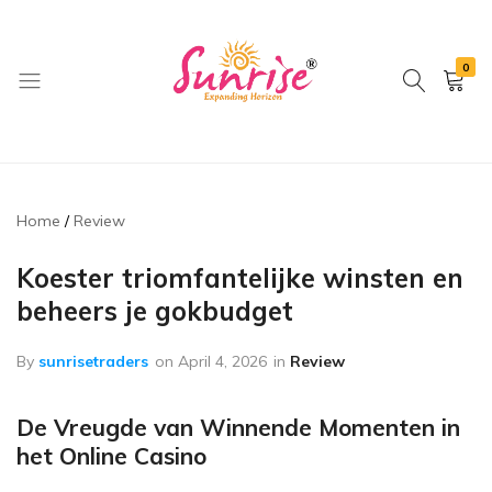
0
brwimpex
Home
Review
Koester triomfantelijke winsten en
beheers je gokbudget
By
sunrisetraders
on
April 4, 2026
in
Review
De Vreugde van Winnende Momenten in
het Online Casino