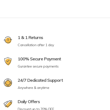
1 & 1 Returns
Cancellation after 1 day
100% Secure Payment
Gurantee secure payments
24/7 Dedicated Support
Anywhere & anytime
Daily Offers
Discount up to 70% OFF