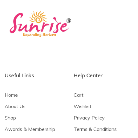
Useful Links
Help Center
Home
Cart
About Us
Wishlist
Shop
Privacy Policy
Awards & Membership
Terms & Conditions