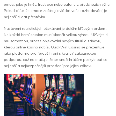
emocí, jako je hněv, frustrace nebo euforie z předchozích výher.
Pokud cítíte, že emoce začínají ovládat vaše rozhodování, je
nejlepší si dát přestávku.
Nastavení realistických očekávání je dalším klíčovým prvkem.
Ne každá herní session musí skončit velkou výhrou. Užívejte si
hru samotnou, proces objevování nových titulů a zábavu,
kterou online kasino nabízí. QuickWin Casino se prezentuje
jako platforma pro férové hraní s kvalitní zákaznickou
podporou, což naznačuje, že se snaží hráčům poskytnout co
nejlepší a nejbezpečnější prostředí pro jejich zábavu.