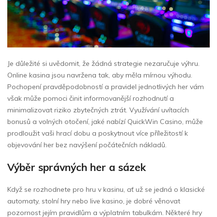
Je důležité si uvědomit, že žádná strategie nezaručuje výhru.
Online kasina jsou navržena tak, aby měla mírnou výhodu.
Pochopení pravděpodobností a pravidel jednotlivých her vám
však může pomoci činit informovanější rozhodnutí a
minimalizovat riziko zbytečných ztrát. Využívání uvítacích
bonusů a volných otočení, jaké nabízí QuickWin Casino, může
prodloužit vaši hrací dobu a poskytnout více příležitostí k
objevování her bez navýšení počátečních nákladů.
Výběr správných her a sázek
Když se rozhodnete pro hru v kasinu, ať už se jedná o klasické
automaty, stolní hry nebo live kasino, je dobré věnovat
pozornost jejím pravidlům a výplatním tabulkám. Některé hry