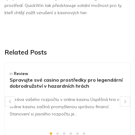
prostředí. QuickWin tak představuje solidní možnost pro ty,
kteří chtějí zažít vzrušení z kasinových her.
Related Posts
in
Review
Spravujte své casino prostředky pro legendární
dobrodružství v hazardních hrách
Správa vašeho rozpočtu v online kasinu Úspěšná hra v
online kasinu začíná promyšlenou správou financí.
Stanovení si jasného rozpočtu je…