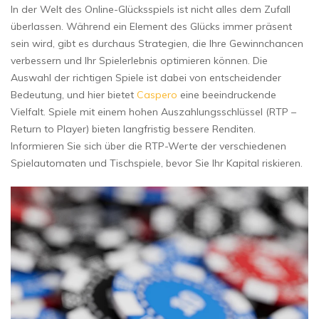
In der Welt des Online-Glücksspiels ist nicht alles dem Zufall
überlassen. Während ein Element des Glücks immer präsent
sein wird, gibt es durchaus Strategien, die Ihre Gewinnchancen
verbessern und Ihr Spielerlebnis optimieren können. Die
Auswahl der richtigen Spiele ist dabei von entscheidender
Bedeutung, und hier bietet
Caspero
eine beeindruckende
Vielfalt. Spiele mit einem hohen Auszahlungsschlüssel (RTP –
Return to Player) bieten langfristig bessere Renditen.
Informieren Sie sich über die RTP-Werte der verschiedenen
Spielautomaten und Tischspiele, bevor Sie Ihr Kapital riskieren.