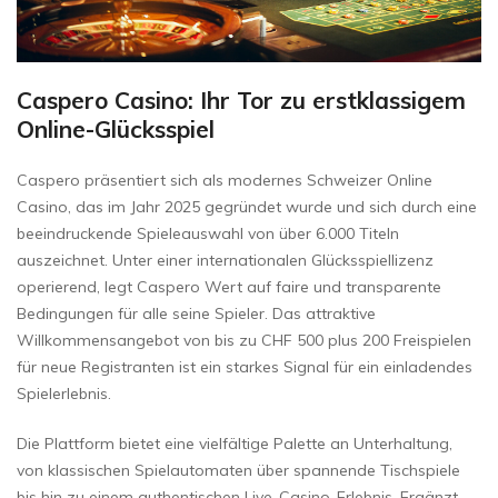
Caspero Casino: Ihr Tor zu erstklassigem
Online-Glücksspiel
Caspero präsentiert sich als modernes Schweizer Online
Casino, das im Jahr 2025 gegründet wurde und sich durch eine
beeindruckende Spieleauswahl von über 6.000 Titeln
auszeichnet. Unter einer internationalen Glücksspiellizenz
operierend, legt Caspero Wert auf faire und transparente
Bedingungen für alle seine Spieler. Das attraktive
Willkommensangebot von bis zu CHF 500 plus 200 Freispielen
für neue Registranten ist ein starkes Signal für ein einladendes
Spielerlebnis.
Die Plattform bietet eine vielfältige Palette an Unterhaltung,
von klassischen Spielautomaten über spannende Tischspiele
bis hin zu einem authentischen Live-Casino-Erlebnis. Ergänzt