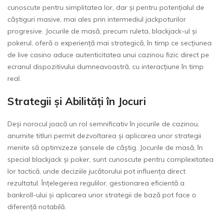
cunoscute pentru simplitatea lor, dar și pentru potențialul de
câștiguri masive, mai ales prin intermediul jackpoturilor
progresive. Jocurile de masă, precum ruleta, blackjack-ul și
pokerul, oferă o experiență mai strategică, în timp ce secțiunea
de live casino aduce autenticitatea unui cazinou fizic direct pe
ecranul dispozitivului dumneavoastră, cu interacțiune în timp
real.
Strategii și Abilități în Jocuri
Deși norocul joacă un rol semnificativ în jocurile de cazinou,
anumite titluri permit dezvoltarea și aplicarea unor strategii
menite să optimizeze șansele de câștig. Jocurile de masă, în
special blackjack și poker, sunt cunoscute pentru complexitatea
lor tactică, unde deciziile jucătorului pot influența direct
rezultatul. Înțelegerea regulilor, gestionarea eficientă a
bankroll-ului și aplicarea unor strategii de bază pot face o
diferență notabilă.