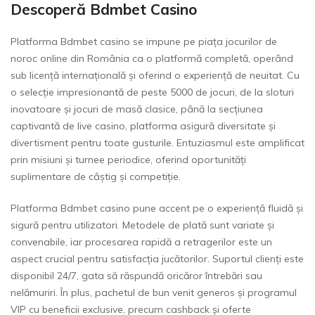
Descoperă Bdmbet Casino
Platforma Bdmbet casino se impune pe piața jocurilor de
noroc online din România ca o platformă completă, operând
sub licență internațională și oferind o experiență de neuitat. Cu
o selecție impresionantă de peste 5000 de jocuri, de la sloturi
inovatoare și jocuri de masă clasice, până la secțiunea
captivantă de live casino, platforma asigură diversitate și
divertisment pentru toate gusturile. Entuziasmul este amplificat
prin misiuni și turnee periodice, oferind oportunități
suplimentare de câștig și competiție.
Platforma Bdmbet casino pune accent pe o experiență fluidă și
sigură pentru utilizatori. Metodele de plată sunt variate și
convenabile, iar procesarea rapidă a retragerilor este un
aspect crucial pentru satisfacția jucătorilor. Suportul clienți este
disponibil 24/7, gata să răspundă oricăror întrebări sau
nelămuriri. În plus, pachetul de bun venit generos și programul
VIP cu beneficii exclusive, precum cashback și oferte