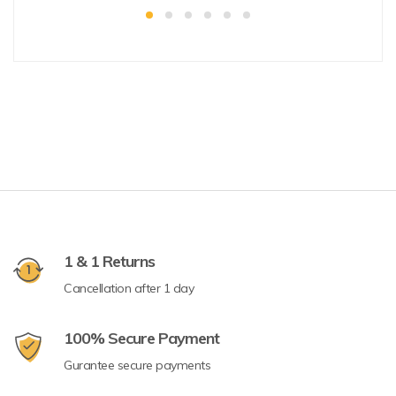
1 & 1 Returns
Cancellation after 1 day
100% Secure Payment
Gurantee secure payments