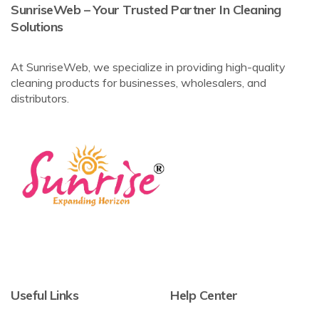
SunriseWeb – Your Trusted Partner In Cleaning
Solutions
At SunriseWeb, we specialize in providing high-quality
cleaning products for businesses, wholesalers, and
distributors.
Useful Links
Help Center