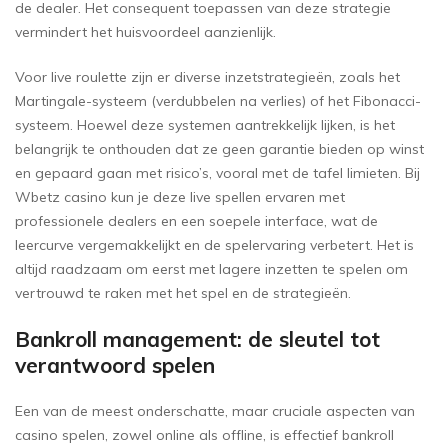
de dealer. Het consequent toepassen van deze strategie
vermindert het huisvoordeel aanzienlijk.
Voor live roulette zijn er diverse inzetstrategieën, zoals het
Martingale-systeem (verdubbelen na verlies) of het Fibonacci-
systeem. Hoewel deze systemen aantrekkelijk lijken, is het
belangrijk te onthouden dat ze geen garantie bieden op winst
en gepaard gaan met risico’s, vooral met de tafel limieten. Bij
Wbetz casino kun je deze live spellen ervaren met
professionele dealers en een soepele interface, wat de
leercurve vergemakkelijkt en de spelervaring verbetert. Het is
altijd raadzaam om eerst met lagere inzetten te spelen om
vertrouwd te raken met het spel en de strategieën.
Bankroll management: de sleutel tot
verantwoord spelen
Een van de meest onderschatte, maar cruciale aspecten van
casino spelen, zowel online als offline, is effectief bankroll