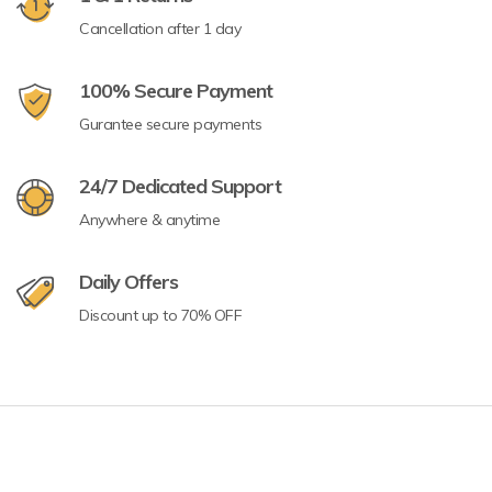
Cancellation after 1 day
100% Secure Payment
Gurantee secure payments
24/7 Dedicated Support
Anywhere & anytime
Daily Offers
Discount up to 70% OFF