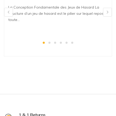
La Conception Fondamentale des Jeux de Hasard La
structure d’un jeu de hasard est le pilier sur lequel repose
toute…
1 & 1 Returns