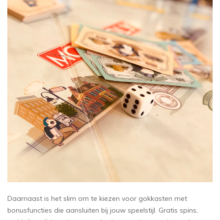
Daarnaast is het slim om te kiezen voor gokkasten met
bonusfuncties die aansluiten bij jouw speelstijl. Gratis spins,