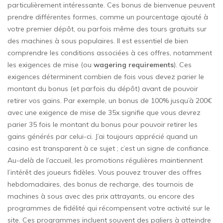
particulièrement intéressante. Ces bonus de bienvenue peuvent
prendre différentes formes, comme un pourcentage ajouté à
votre premier dépôt, ou parfois même des tours gratuits sur
des machines à sous populaires. Il est essentiel de bien
comprendre les conditions associées à ces offres, notamment
les exigences de mise (ou
wagering requirements
). Ces
exigences déterminent combien de fois vous devez parier le
montant du bonus (et parfois du dépôt) avant de pouvoir
retirer vos gains. Par exemple, un bonus de 100% jusqu’à 200€
avec une exigence de mise de 35x signifie que vous devrez
parier 35 fois le montant du bonus pour pouvoir retirer les
gains générés par celui-ci. J’ai toujours apprécié quand un
casino est transparent à ce sujet ; c’est un signe de confiance.
Au-delà de l’accueil, les promotions régulières maintiennent
l’intérêt des joueurs fidèles. Vous pouvez trouver des offres
hebdomadaires, des bonus de recharge, des tournois de
machines à sous avec des prix attrayants, ou encore des
programmes de fidélité qui récompensent votre activité sur le
site. Ces programmes incluent souvent des paliers à atteindre