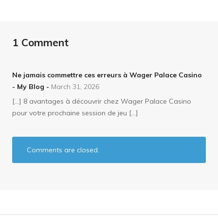
1 Comment
Ne jamais commettre ces erreurs à Wager Palace Casino
- My Blog
-
March 31, 2026
[…] 8 avantages à découvrir chez Wager Palace Casino
pour votre prochaine session de jeu […]
Comments are closed.