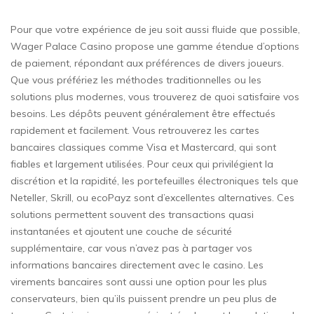
Pour que votre expérience de jeu soit aussi fluide que possible,
Wager Palace Casino propose une gamme étendue d’options
de paiement, répondant aux préférences de divers joueurs.
Que vous préfériez les méthodes traditionnelles ou les
solutions plus modernes, vous trouverez de quoi satisfaire vos
besoins. Les dépôts peuvent généralement être effectués
rapidement et facilement. Vous retrouverez les cartes
bancaires classiques comme Visa et Mastercard, qui sont
fiables et largement utilisées. Pour ceux qui privilégient la
discrétion et la rapidité, les portefeuilles électroniques tels que
Neteller, Skrill, ou ecoPayz sont d’excellentes alternatives. Ces
solutions permettent souvent des transactions quasi
instantanées et ajoutent une couche de sécurité
supplémentaire, car vous n’avez pas à partager vos
informations bancaires directement avec le casino. Les
virements bancaires sont aussi une option pour les plus
conservateurs, bien qu’ils puissent prendre un peu plus de