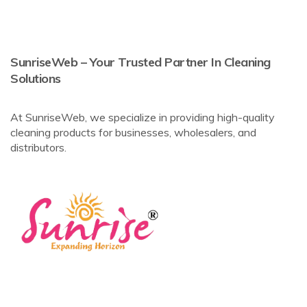
SunriseWeb – Your Trusted Partner In Cleaning
Solutions
At SunriseWeb, we specialize in providing high-quality
cleaning products for businesses, wholesalers, and
distributors.