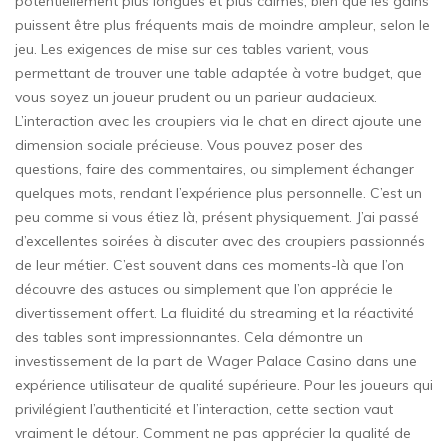
potentiellement plus longues et plus calmes, bien que les gains
puissent être plus fréquents mais de moindre ampleur, selon le
jeu. Les exigences de mise sur ces tables varient, vous
permettant de trouver une table adaptée à votre budget, que
vous soyez un joueur prudent ou un parieur audacieux.
L’interaction avec les croupiers via le chat en direct ajoute une
dimension sociale précieuse. Vous pouvez poser des
questions, faire des commentaires, ou simplement échanger
quelques mots, rendant l’expérience plus personnelle. C’est un
peu comme si vous étiez là, présent physiquement. J’ai passé
d’excellentes soirées à discuter avec des croupiers passionnés
de leur métier. C’est souvent dans ces moments-là que l’on
découvre des astuces ou simplement que l’on apprécie le
divertissement offert. La fluidité du streaming et la réactivité
des tables sont impressionnantes. Cela démontre un
investissement de la part de Wager Palace Casino dans une
expérience utilisateur de qualité supérieure. Pour les joueurs qui
privilégient l’authenticité et l’interaction, cette section vaut
vraiment le détour. Comment ne pas apprécier la qualité de