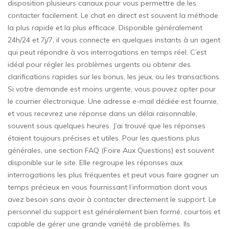
disposition plusieurs canaux pour vous permettre de les
contacter facilement. Le chat en direct est souvent la méthode
la plus rapide et la plus efficace. Disponible généralement
24h/24 et 7j/7, il vous connecte en quelques instants à un agent
qui peut répondre à vos interrogations en temps réel. C’est
idéal pour régler les problèmes urgents ou obtenir des
clarifications rapides sur les bonus, les jeux, ou les transactions.
Si votre demande est moins urgente, vous pouvez opter pour
le courrier électronique. Une adresse e-mail dédiée est fournie,
et vous recevrez une réponse dans un délai raisonnable,
souvent sous quelques heures. J’ai trouvé que les réponses
étaient toujours précises et utiles. Pour les questions plus
générales, une section FAQ (Foire Aux Questions) est souvent
disponible sur le site. Elle regroupe les réponses aux
interrogations les plus fréquentes et peut vous faire gagner un
temps précieux en vous fournissant l’information dont vous
avez besoin sans avoir à contacter directement le support. Le
personnel du support est généralement bien formé, courtois et
capable de gérer une grande variété de problèmes. Ils