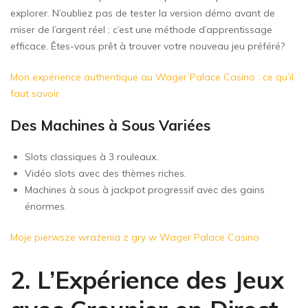
explorer. N’oubliez pas de tester la version démo avant de
miser de l’argent réel ; c’est une méthode d’apprentissage
efficace. Êtes-vous prêt à trouver votre nouveau jeu préféré?
Mon expérience authentique au Wager Palace Casino : ce qu’il
faut savoir
Des Machines à Sous Variées
Slots classiques à 3 rouleaux.
Vidéo slots avec des thèmes riches.
Machines à sous à jackpot progressif avec des gains
énormes.
Moje pierwsze wrażenia z gry w Wager Palace Casino
2. L’Expérience des Jeux