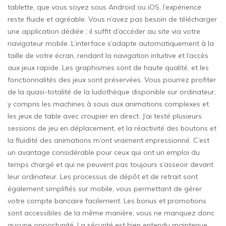
tablette, que vous soyez sous Android ou iOS, l’expérience
reste fluide et agréable. Vous n’avez pas besoin de télécharger
une application dédiée ; il suffit d’accéder au site via votre
navigateur mobile. L’interface s’adapte automatiquement à la
taille de votre écran, rendant la navigation intuitive et l’accès
aux jeux rapide. Les graphismes sont de haute qualité, et les
fonctionnalités des jeux sont préservées. Vous pourrez profiter
de la quasi-totalité de la ludothèque disponible sur ordinateur,
y compris les machines à sous aux animations complexes et
les jeux de table avec croupier en direct. J’ai testé plusieurs
sessions de jeu en déplacement, et la réactivité des boutons et
la fluidité des animations m’ont vraiment impressionné. C’est
un avantage considérable pour ceux qui ont un emploi du
temps chargé et qui ne peuvent pas toujours s’asseoir devant
leur ordinateur. Les processus de dépôt et de retrait sont
également simplifiés sur mobile, vous permettant de gérer
votre compte bancaire facilement. Les bonus et promotions
sont accessibles de la même manière, vous ne manquez donc
aucune opportunité. La sécurité est bien entendu maintenue,