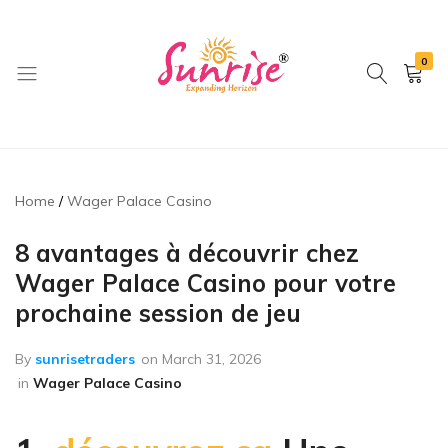
0
brwimpex
Home
Wager Palace Casino
8 avantages à découvrir chez
Wager Palace Casino pour votre
prochaine session de jeu
By
sunrisetraders
on
March 31, 2026
in
Wager Palace Casino