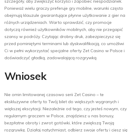
szczegóły, aby zwiększyć korzyści i zapobiec niespodzianek.
Ponieważ wielu graczy preferuje gry mobilne, warunki często
obejmują klauzule gwarantujące płynne użytkowanie z gier na
różnych urządzeniach. Warto sprawdzić, czy promocje
dotyczą również użytkowników mobilnych, aby nie przegapić
szansy w podróży. Czytając drobny druk, zabezpieczysz się
przed pominiętymi terminami lub dyskwalifikacją, co umożliwi
Ci w pełni wykorzystać specjalne oferty Zet Casino w Polsce i
doświadczyć gładką, zadowalającą rozgrywką.
Wniosek
Nie omin limitowanej czasowo serii Zet Casino – te
ekskluzywne oferty to Twój bilet do większych wygranych i
większej ekscytacji. Niezależnie od tego, czy jesteś nowym, czy
regularnym graczem w Polsce, znajdziesz u nas bonusy,
bezpłatne obroty i zwrot gotówki, które zwiększą Twoją
rozgrywkę. Działaj natychmiast, odbierz swoje oferty i ciesz się