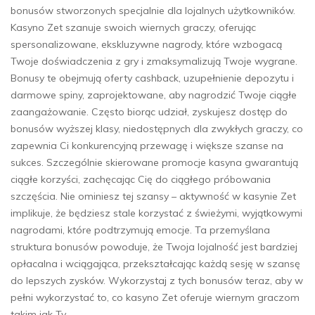
bonusów stworzonych specjalnie dla lojalnych użytkowników.
Kasyno Zet szanuje swoich wiernych graczy, oferując
spersonalizowane, ekskluzywne nagrody, które wzbogacą
Twoje doświadczenia z gry i zmaksymalizują Twoje wygrane.
Bonusy te obejmują oferty cashback, uzupełnienie depozytu i
darmowe spiny, zaprojektowane, aby nagrodzić Twoje ciągłe
zaangażowanie. Często biorąc udział, zyskujesz dostęp do
bonusów wyższej klasy, niedostępnych dla zwykłych graczy, co
zapewnia Ci konkurencyjną przewagę i większe szanse na
sukces. Szczególnie skierowane promocje kasyna gwarantują
ciągłe korzyści, zachęcając Cię do ciągłego próbowania
szczęścia. Nie ominiesz tej szansy – aktywność w kasynie Zet
implikuje, że będziesz stale korzystać z świeżymi, wyjątkowymi
nagrodami, które podtrzymują emocje. Ta przemyślana
struktura bonusów powoduje, że Twoja lojalność jest bardziej
opłacalna i wciągająca, przekształcając każdą sesję w szansę
do lepszych zysków. Wykorzystaj z tych bonusów teraz, aby w
pełni wykorzystać to, co kasyno Zet oferuje wiernym graczom
takim jak Ty.