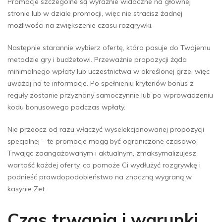
Promocje szczególne są wyraźnie widoczne na głównej
stronie lub w dziale promocji, więc nie stracisz żadnej
możliwości na zwiększenie czasu rozgrywki.
Następnie starannie wybierz ofertę, która pasuje do Twojemu
metodzie gry i budżetowi. Przeważnie propozycji żąda
minimalnego wpłaty lub uczestnictwa w określonej grze, więc
uważaj na te informacje. Po spełnieniu kryteriów bonus z
reguły zostanie przyznany samoczynnie lub po wprowadzeniu
kodu bonusowego podczas wpłaty.
Nie przeocz od razu włączyć wyselekcjonowanej propozycji
specjalnej – te promocje mogą być ograniczone czasowo.
Trwając zaangażowanym i aktualnym, zmaksymalizujesz
wartość każdej oferty, co pomoże Ci wydłużyć rozgrywkę i
podnieść prawdopodobieństwo na znaczną wygraną w
kasynie Zet.
Czas trwania i warunki