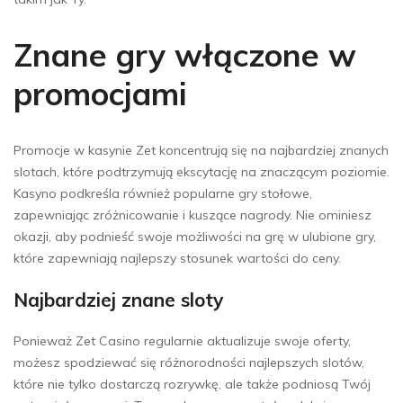
Znane gry włączone w
promocjami
Promocje w kasynie Zet koncentrują się na najbardziej znanych
slotach, które podtrzymują ekscytację na znaczącym poziomie.
Kasyno podkreśla również popularne gry stołowe,
zapewniając zróżnicowanie i kuszące nagrody. Nie ominiesz
okazji, aby podnieść swoje możliwości na grę w ulubione gry,
które zapewniają najlepszy stosunek wartości do ceny.
Najbardziej znane sloty
Ponieważ Zet Casino regularnie aktualizuje swoje oferty,
możesz spodziewać się różnorodności najlepszych slotów,
które nie tylko dostarczą rozrywkę, ale także podniosą Twój