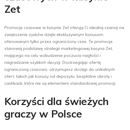
Zet
Promocje czasowe w kasynie Zet oferują Ci idealną szansę na
zwiększenie zysków dzięki ekskluzywnym bonusom
oferowanym tylko przez ograniczony czas. Te promocje
stanowią podstawę strategii marketingowej kasyna Zet,
mającego na celu wzbudzenie poczucia nagłości i
nagradzanie szybkich decyzji. Dostrzegając ofertę
ograniczoną czasowo, otrzymujesz dostęp do unikalnych
ofert, takich jak bonusy od depozytu, bezpłatne obroty i
cashback, które nie są elementem standardowej promocji.
Korzyści dla świeżych
graczy w Polsce