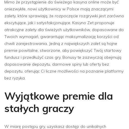
Mimo że przystąpienie do świeżego kasyna online może być
oniezwykłe, nowi użytkownicy w Polsce mają znaczącymi
zalety, które sprawiają, że rozpoczęcie rozgrywki jest zarówno
ekscytujące, jak i satysfakcjonujące. Kasyno Zet proponuje
atrakcyjne zalety dla świeżych użytkowników, dopasowane do
Twoich wymagań, gwarantując maksymalizację korzyści od
chwili zarejestrowania. Jedną z największych zalet są hojne
premie powitalne, stworzone, aby powiększyć Twój startowy
fundusz i przedłużyć czas gry. Bonusy te zazwyczaj obejmują
dopasowanie depozytu, darmowe spiny lub oferty bez
depozytu, oferując Ci liczne możliwości na poznanie platformy
bez ryzyka.
Wyjątkowe premie dla
stałych graczy
W miarę postępu gry, uzyskasz dostęp do unikalnych