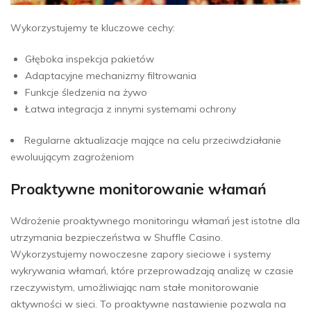
Wykorzystujemy te kluczowe cechy:
Głęboka inspekcja pakietów
Adaptacyjne mechanizmy filtrowania
Funkcje śledzenia na żywo
Łatwa integracja z innymi systemami ochrony
Regularne aktualizacje mające na celu przeciwdziałanie
ewoluującym zagrożeniom
Proaktywne monitorowanie włamań
Wdrożenie proaktywnego monitoringu włamań jest istotne dla
utrzymania bezpieczeństwa w Shuffle Casino.
Wykorzystujemy nowoczesne zapory sieciowe i systemy
wykrywania włamań, które przeprowadzają analizę w czasie
rzeczywistym, umożliwiając nam stałe monitorowanie
aktywności w sieci. To proaktywne nastawienie pozwala na