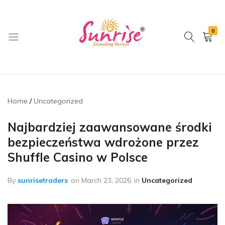
0
brwimpex
Home
Uncategorized
Najbardziej zaawansowane środki
bezpieczeństwa wdrożone przez
Shuffle Casino w Polsce
By
sunrisetraders
on
March 23, 2026
in
Uncategorized