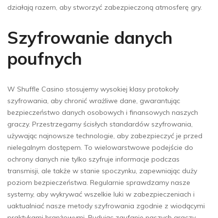
działają razem, aby stworzyć zabezpieczoną atmosferę gry.
Szyfrowanie danych
poufnych
W Shuffle Casino stosujemy wysokiej klasy protokoły
szyfrowania, aby chronić wrażliwe dane, gwarantując
bezpieczeństwo danych osobowych i finansowych naszych
graczy. Przestrzegamy ścisłych standardów szyfrowania,
używając najnowsze technologie, aby zabezpieczyć je przed
nielegalnym dostępem. To wielowarstwowe podejście do
ochrony danych nie tylko szyfruje informacje podczas
transmisji, ale także w stanie spoczynku, zapewniając duży
poziom bezpieczeństwa. Regularnie sprawdzamy nasze
systemy, aby wykrywać wszelkie luki w zabezpieczeniach i
uaktualniać nasze metody szyfrowania zgodnie z wiodącymi
praktykami branżowymi. Budując zaufanie naszych graczy,