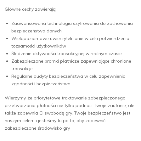
Główne cechy zawierają:
Zaawansowana technologia szyfrowania do zachowania
bezpieczeństwa danych
Wielopoziomowe uwierzytelnianie w celu potwierdzenia
tożsamości użytkowników
Śledzenie aktywności transakcyjnej w realnym czasie
Zabezpieczone bramki płatnicze zapewniające chronione
transakcje
Regularne audyty bezpieczeństwa w celu zapewnienia
zgodności i bezpieczeństwa
Wierzymy, że priorytetowe traktowanie zabezpieczonego
przetwarzania płatności nie tylko podnosi Twoje zaufanie, ale
także zapewnia Ci swobodę gry. Twoje bezpieczeństwo jest
naszym celem i jesteśmy tu po to, aby zapewnić
zabezpieczone środowisko gry.