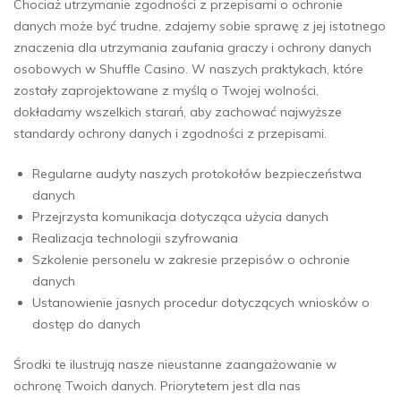
Chociaż utrzymanie zgodności z przepisami o ochronie
danych może być trudne, zdajemy sobie sprawę z jej istotnego
znaczenia dla utrzymania zaufania graczy i ochrony danych
osobowych w Shuffle Casino. W naszych praktykach, które
zostały zaprojektowane z myślą o Twojej wolności,
dokładamy wszelkich starań, aby zachować najwyższe
standardy ochrony danych i zgodności z przepisami.
Regularne audyty naszych protokołów bezpieczeństwa
danych
Przejrzysta komunikacja dotycząca użycia danych
Realizacja technologii szyfrowania
Szkolenie personelu w zakresie przepisów o ochronie
danych
Ustanowienie jasnych procedur dotyczących wniosków o
dostęp do danych
Środki te ilustrują nasze nieustanne zaangażowanie w
ochronę Twoich danych. Priorytetem jest dla nas