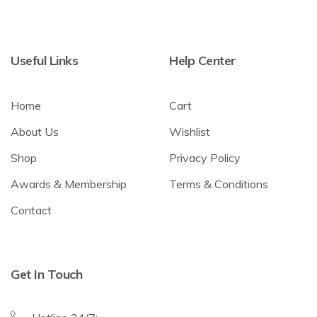
Useful Links
Help Center
Home
Cart
About Us
Wishlist
Shop
Privacy Policy
Awards & Membership
Terms & Conditions
Contact
Get In Touch