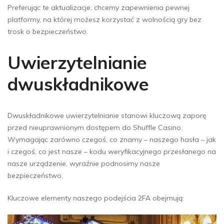
Preferując te aktualizacje, chcemy zapewnienia pewnej
platformy, na której możesz korzystać z wolnością gry bez
trosk o bezpieczeństwo.
Uwierzytelnianie
dwuskładnikowe
Dwuskładnikowe uwierzytelnianie stanowi kluczową zaporę
przed nieuprawnionym dostępem do Shuffle Casino.
Wymagając zarówno czegoś, co znamy – naszego hasła – jak
i czegoś, co jest nasze – kodu weryfikacyjnego przesłanego na
nasze urządzenie, wyraźnie podnosimy nasze
bezpieczeństwo.
Kluczowe elementy naszego podejścia 2FA obejmują: