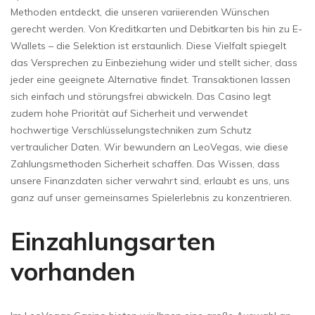
Methoden entdeckt, die unseren variierenden Wünschen
gerecht werden. Von Kreditkarten und Debitkarten bis hin zu E-
Wallets – die Selektion ist erstaunlich. Diese Vielfalt spiegelt
das Versprechen zu Einbeziehung wider und stellt sicher, dass
jeder eine geeignete Alternative findet. Transaktionen lassen
sich einfach und störungsfrei abwickeln. Das Casino legt
zudem hohe Priorität auf Sicherheit und verwendet
hochwertige Verschlüsselungstechniken zum Schutz
vertraulicher Daten. Wir bewundern an LeoVegas, wie diese
Zahlungsmethoden Sicherheit schaffen. Das Wissen, dass
unsere Finanzdaten sicher verwahrt sind, erlaubt es uns, uns
ganz auf unser gemeinsames Spielerlebnis zu konzentrieren.
Einzahlungsarten
vorhanden