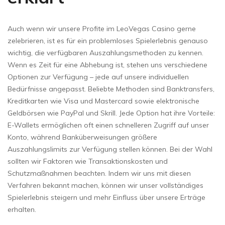
Auch wenn wir unsere Profite im LeoVegas Casino gerne
zelebrieren, ist es für ein problemloses Spielerlebnis genauso
wichtig, die verfügbaren Auszahlungsmethoden zu kennen.
Wenn es Zeit für eine Abhebung ist, stehen uns verschiedene
Optionen zur Verfügung – jede auf unsere individuellen
Bedürfnisse angepasst. Beliebte Methoden sind Banktransfers,
Kreditkarten wie Visa und Mastercard sowie elektronische
Geldbörsen wie PayPal und Skrill. Jede Option hat ihre Vorteile:
E-Wallets ermöglichen oft einen schnelleren Zugriff auf unser
Konto, während Banküberweisungen größere
Auszahlungslimits zur Verfügung stellen können. Bei der Wahl
sollten wir Faktoren wie Transaktionskosten und
Schutzmaßnahmen beachten. Indem wir uns mit diesen
Verfahren bekannt machen, können wir unser vollständiges
Spielerlebnis steigern und mehr Einfluss über unsere Erträge
erhalten.