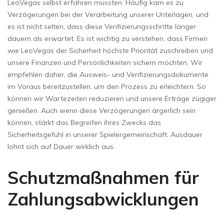
LeoVegas selbst erfahren mussten. Häufig kam es zu
Verzögerungen bei der Verarbeitung unserer Unterlagen, und
es ist nicht selten, dass diese Verifizierungsschritte länger
dauern als erwartet. Es ist wichtig zu verstehen, dass Firmen
wie LeoVegas der Sicherheit höchste Priorität zuschreiben und
unsere Finanzen und Persönlichkeiten sichern möchten. Wir
empfehlen daher, die Ausweis- und Verifizierungsdokumente
im Voraus bereitzustellen, um den Prozess zu erleichtern. So
können wir Wartezeiten reduzieren und unsere Erträge zügiger
genießen. Auch wenn diese Verzögerungen ärgerlich sein
können, stärkt das Begreifen ihres Zwecks das
Sicherheitsgefühl in unserer Spielergemeinschaft. Ausdauer
lohnt sich auf Dauer wirklich aus.
Schutzmaßnahmen für
Zahlungsabwicklungen