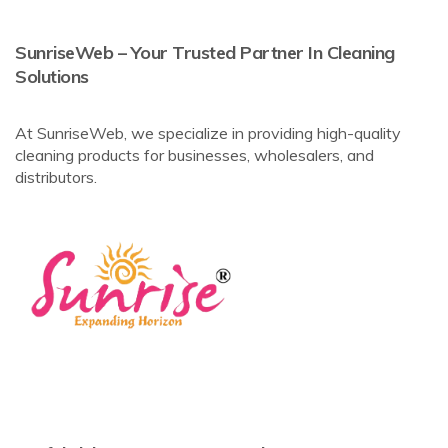
SunriseWeb – Your Trusted Partner In Cleaning
Solutions
At SunriseWeb, we specialize in providing high-quality
cleaning products for businesses, wholesalers, and
distributors.