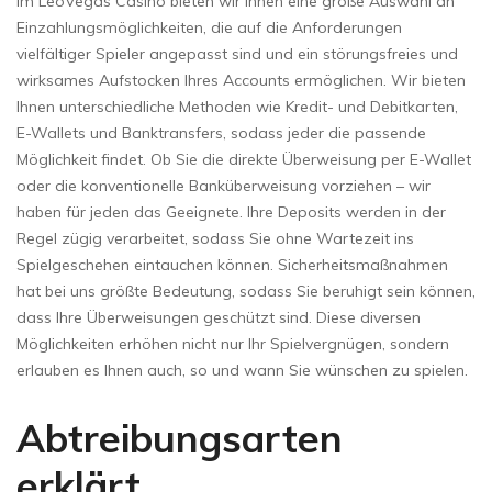
Im LeoVegas Casino bieten wir Ihnen eine große Auswahl an
Einzahlungsmöglichkeiten, die auf die Anforderungen
vielfältiger Spieler angepasst sind und ein störungsfreies und
wirksames Aufstocken Ihres Accounts ermöglichen. Wir bieten
Ihnen unterschiedliche Methoden wie Kredit- und Debitkarten,
E-Wallets und Banktransfers, sodass jeder die passende
Möglichkeit findet. Ob Sie die direkte Überweisung per E-Wallet
oder die konventionelle Banküberweisung vorziehen – wir
haben für jeden das Geeignete. Ihre Deposits werden in der
Regel zügig verarbeitet, sodass Sie ohne Wartezeit ins
Spielgeschehen eintauchen können. Sicherheitsmaßnahmen
hat bei uns größte Bedeutung, sodass Sie beruhigt sein können,
dass Ihre Überweisungen geschützt sind. Diese diversen
Möglichkeiten erhöhen nicht nur Ihr Spielvergnügen, sondern
erlauben es Ihnen auch, so und wann Sie wünschen zu spielen.
Abtreibungsarten
erklärt