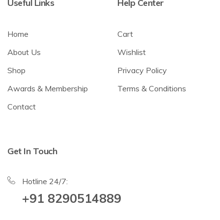
Useful Links
Help Center
Home
Cart
About Us
Wishlist
Shop
Privacy Policy
Awards & Membership
Terms & Conditions
Contact
Get In Touch
Hotline 24/7:
+91 8290514889