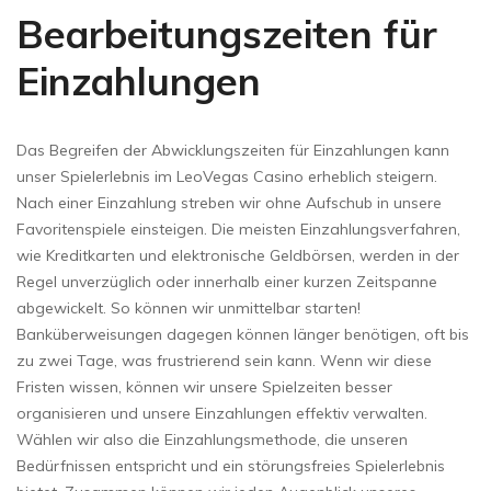
Bearbeitungszeiten für
Einzahlungen
Das Begreifen der Abwicklungszeiten für Einzahlungen kann
unser Spielerlebnis im LeoVegas Casino erheblich steigern.
Nach einer Einzahlung streben wir ohne Aufschub in unsere
Favoritenspiele einsteigen. Die meisten Einzahlungsverfahren,
wie Kreditkarten und elektronische Geldbörsen, werden in der
Regel unverzüglich oder innerhalb einer kurzen Zeitspanne
abgewickelt. So können wir unmittelbar starten!
Banküberweisungen dagegen können länger benötigen, oft bis
zu zwei Tage, was frustrierend sein kann. Wenn wir diese
Fristen wissen, können wir unsere Spielzeiten besser
organisieren und unsere Einzahlungen effektiv verwalten.
Wählen wir also die Einzahlungsmethode, die unseren
Bedürfnissen entspricht und ein störungsfreies Spielerlebnis