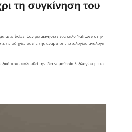
ρι τη συγκίνηση του
ισμα από $dos. Εάν μετακινήσετε ένα καλό Yahtzee στην
τε τις οδηγίες αυτής της ανάρτησης ιστολογίου ανάλογα
 λεξικό που ακολουθεί την ίδια νομοθεσία λεξιλογίου με το