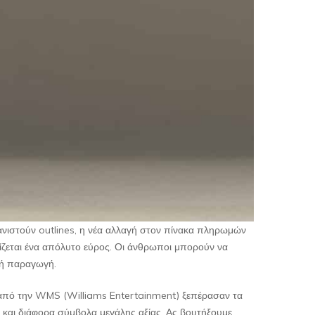
ανιστούν outlines, η νέα αλλαγή στον πίνακα πληρωμών
νίζεται ένα απόλυτο εύρος. Οι άνθρωποι μπορούν να
νή παραγωγή.
e από την WMS (Williams Entertainment) ξεπέρασαν τα
α και διάφορα σύμβολα μεγάλης αξίας. Ας βουτήξουμε