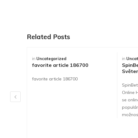
Related Posts
in
Uncategorized
in
Uncat
favorite article 186700
SpinBe
Světe
favorite article 186700
SpinBet
Online 
se onlin
populár
možnos