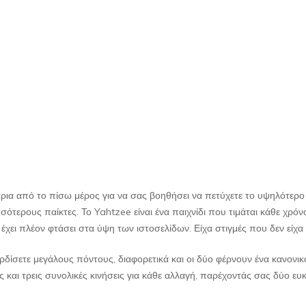
 ζάρια από το πίσω μέρος για να σας βοηθήσει να πετύχετε το υψηλότε
σσότερους παίκτες. Το Yahtzee είναι ένα παιχνίδι που τιμάται κάθε χρόν
, έχει πλέον φτάσει στα ύψη των ιστοσελίδων.
Είχα στιγμές που δεν είχα
ρδίσετε μεγάλους πόντους, διαφορετικά και οι δύο φέρνουν ένα κανονικ
ως και τρεις συνολικές κινήσεις για κάθε αλλαγή, παρέχοντάς σας δύο ευ