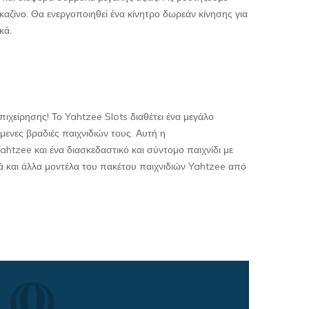
 καζίνο. Θα ενεργοποιηθεί ένα κίνητρο δωρεάν κίνησης για
κά.
χείρησης! Το Yahtzee Slots διαθέτει ένα μεγάλο
μενες βραδιές παιχνιδιών τους. Αυτή η
htzee και ένα διασκεδαστικό και σύντομο παιχνίδι με
κά και άλλα μοντέλα του πακέτου παιχνιδιών Yahtzee από