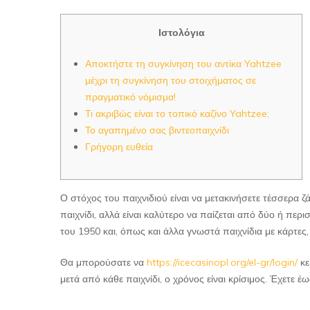
Floor Wipers
Kitchen Wipers
Ιστολόγια
Rod Set Spares
Αποκτήστε τη συγκίνηση του αντίκα Yahtzee
μέχρι τη συγκίνηση του στοιχήματος σε
Sponge Mop
πραγματικό νόμισμα!
Toilet Brushes
Τι ακριβώς είναι το τοπικό καζίνο Yahtzee;
Το αγαπημένο σας βιντεοπαιχνίδι
Γρήγορη ευθεία
Ο στόχος του παιχνιδιού είναι να μετακινήσετε τέσσερα
παιχνίδι, αλλά είναι καλύτερο να παίζεται από δύο ή περι
του 1950 και, όπως και άλλα γνωστά παιχνίδια με κάρτες
Θα μπορούσατε να
https://icecasinopl.org/el-gr/login/
κε
μετά από κάθε παιχνίδι, ο χρόνος είναι κρίσιμος. Έχετε έ