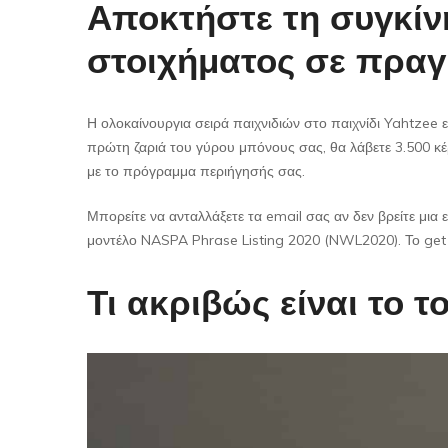
Αποκτήστε τη συγκίνη
στοιχήματος σε πραγ
Η ολοκαίνουργια σειρά παιχνιδιών στο παιχνίδι Yahtzee 
πρώτη ζαριά του γύρου μπόνους σας, θα λάβετε 3.500 κέ
με το πρόγραμμα περιήγησής σας.
Μπορείτε να ανταλλάξετε τα email σας αν δεν βρείτε μια εξ
μοντέλο NASPA Phrase Listing 2020 (NWL2020). Το get π
Τι ακριβώς είναι το τ