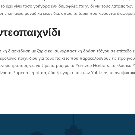
τό έχει γίνει τόσο γρήγορα ένα δημοφιλές παιχνίδι για τους λάτρεις των
σης και άλλα μοναδικά εικονίδια, όπως τα ζάρια που κινούνται διαφορετι
ντεοπαιχνίδι
ή διασκέδαση με ζάρια και συναρπαστική δράση τζόγου σε επίπεδο επι
μερολόγιο παιχνιδιού για τους παίκτες που παρακολουθούν τις προηγού
υς τρόπους για να ζήσετε, μαζί με τα Yahtzee Harbors, το κλασικό Ya
ίναι το Popcorn, η πίτσα, δύο ζευγάρια παικτών Yahtzee, τα αναψυκτι