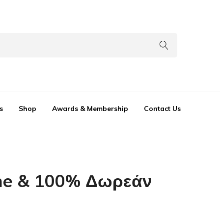
s
Shop
Awards & Membership
Contact Us
ine & 100% Δωρεάν