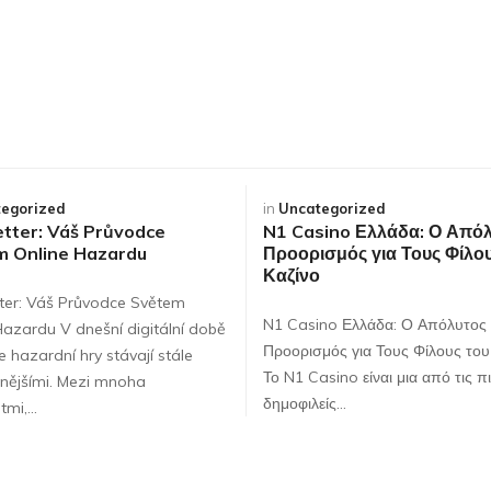
egorized
in
Uncategorized
tter: Váš Průvodce
N1 Casino Ελλάδα: Ο Από
m Online Hazardu
Προορισμός για Τους Φίλου
Καζίνο
ter: Váš Průvodce Světem
N1 Casino Ελλάδα: Ο Απόλυτος
Hazardu V dnešní digitální době
Προορισμός για Τους Φίλους του
e hazardní hry stávají stále
Το N1 Casino είναι μια από τις π
nějšími. Mezi mnoha
δημοφιλείς…
tmi,…