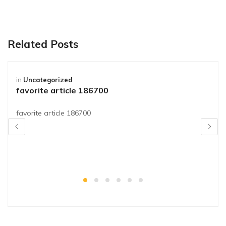
Related Posts
in
Uncategorized
favorite article 186700
favorite article 186700