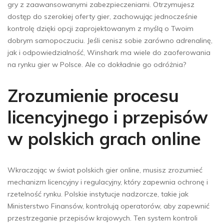
gry z zaawansowanymi zabezpieczeniami. Otrzymujesz
dostęp do szerokiej oferty gier, zachowując jednocześnie
kontrolę dzięki opcji zaprojektowanym z myślą o Twoim
dobrym samopoczuciu. Jeśli cenisz sobie zarówno adrenalinę,
jak i odpowiedzialność, Winshark ma wiele do zaoferowania
na rynku gier w Polsce. Ale co dokładnie go odróżnia?
Zrozumienie procesu
licencyjnego i przepisów
w polskich grach online
Wkraczając w świat polskich gier online, musisz zrozumieć
mechanizm licencyjny i regulacyjny, który zapewnia ochronę i
rzetelność rynku. Polskie instytucje nadzorcze, takie jak
Ministerstwo Finansów, kontrolują operatorów, aby zapewnić
przestrzeganie przepisów krajowych. Ten system kontroli