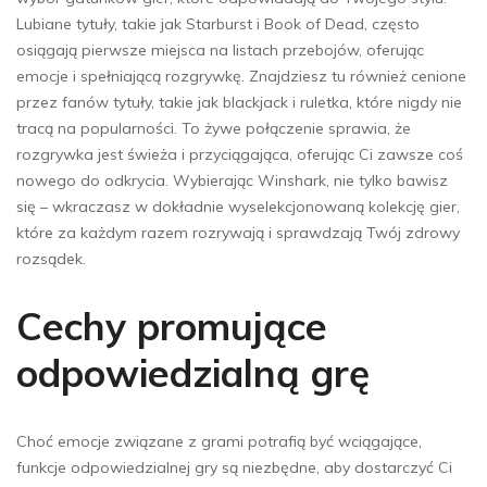
Lubiane tytuły, takie jak Starburst i Book of Dead, często
osiągają pierwsze miejsca na listach przebojów, oferując
emocje i spełniającą rozgrywkę. Znajdziesz tu również cenione
przez fanów tytuły, takie jak blackjack i ruletka, które nigdy nie
tracą na popularności. To żywe połączenie sprawia, że
rozgrywka jest świeża i przyciągająca, oferując Ci zawsze coś
nowego do odkrycia. Wybierając Winshark, nie tylko bawisz
się – wkraczasz w dokładnie wyselekcjonowaną kolekcję gier,
które za każdym razem rozrywają i sprawdzają Twój zdrowy
rozsądek.
Cechy promujące
odpowiedzialną grę
Choć emocje związane z grami potrafią być wciągające,
funkcje odpowiedzialnej gry są niezbędne, aby dostarczyć Ci