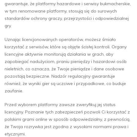
gwarantuje, że platformy hazardowe i serwisy bukmacherskie,
w tym renomowane platformy, stosują się do surowych
standardów ochrony graczy, przejrzystości i odpowiedzialnej
gry.
Uznając licencjonowanych operatorów, możesz śmiało
korzystać z serwisów, które są objęte ścisłej kontroli. Organy
licencyjne aktywnie monitorują działania w grach, aby
zapobiegać nadużyciom, praniu pieniędzy i hazardowi osób
nieletnich, co oznacza, że Twoje pieniądze i dane osobowe
pozostają bezpieczne. Nadzór regulacyjny gwarantuje
również, że wyniki gier są uczciwe i przypadkowe, co buduje
zaufanie.
Przed wyborem platformy zawsze zweryfikuj jej status
licencyjny. Poznanie tych zabezpieczeń pozwoli Ci korzystać z
polskimi grami online w sposób odpowiedzialny, z pewnością,
że Twoja rozrywka jest zgodna z wysokimi normami prawa i
etycznymi.