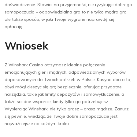
doświadczenie. Stawiaj na przyjemność, nie ryzykując dobrego
samopoczucia – odpowiedzialna gra to nie tylko mądra gra,
ale także sposób, w jaki Twoje wygrane naprawdę się
opłacają.
Wniosek
Z Winshark Casino otrzymasz idealne połączenie
emocjonujących gier i mądrych, odpowiedzialnych wyborów
dopasowanych do Twoich potrzeb w Polsce. Kasyno dba o to,
abyś mógł cieszyć się grą bezpiecznie, oferując przydatne
narzędzia, takie jak limity depozytów i samowykluczenie, a
także solidne wsparcie, kiedy tylko go potrzebujesz.
Wybierając Winshark, nie tylko grasz – grasz mądrze. Zanurz
się pewnie, wiedząc, że Twoje dobre samopoczucie jest
najważniejsze na każdym kroku.