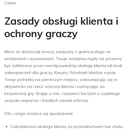
Ciebie.
Zasady obsługi klienta i
ochrony graczy
Mimo że dreszczyk emocji związany z grami polega na
wrażeniach i wyzwaniach, Twoje wrażenia nigdy nie powinny
być zakłócone przez nieodpowiednią obsługę klienta lub brak
zabezpieczeń dla graczy. Kasyno Winshark kładzie nacisk
Twoje potrzeby na pierwszym miejscu, zobowiązując się w
aktywności na rzecz ochrony klienta i zachęcając do
bezpieczną grę. Grając u nas, czerpiesz korzyści z szybkiego
zespołu wsparcia i trwałych zasad ochrony.
Oto, czego możesz się spodziewać:
Całodobowa obsługa klienta za pośrednictwem live chatu,