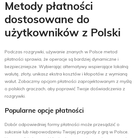
Metody płatności
dostosowane do
użytkowników z Polski
Podczas rozgrywki, używanie znanych w Polsce metod
płatności sprawia, że operacje są bardziej dynamiczne i
bezpieczniejsze. Wybierając alternatywy wspierające lokalną
walutę, złoty, unikasz ekstra kosztów i kłopotów z wymianą
walut. Zobaczmy opcjom płatności zaprojektowanym z myślą
o polskich graczach, aby poprawić Twoje doświadczenia z
rozgrywki.
Popularne opcje płatności
Dobór odpowiedniej formy płatności może przesądzić o
sukcesie lub niepowodzeniu Twojej przygody z grą w Polsce.