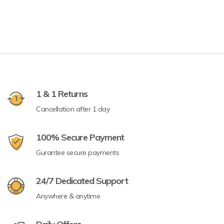
1 & 1 Returns
Cancellation after 1 day
100% Secure Payment
Gurantee secure payments
24/7 Dedicated Support
Anywhere & anytime