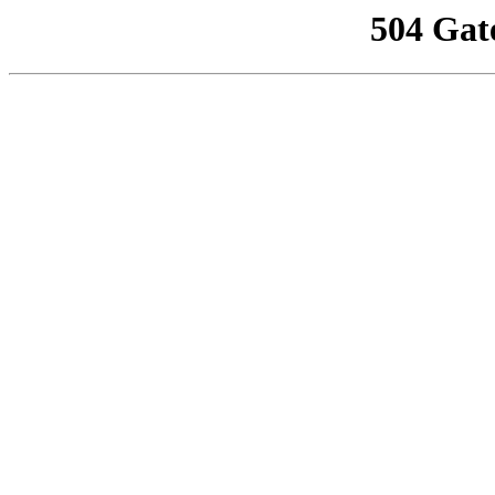
504 Gat