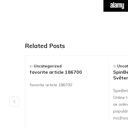
Related Posts
in
Uncategorized
in
Uncat
favorite article 186700
SpinBe
Světe
favorite article 186700
SpinBet
Online 
se onlin
populár
možnos