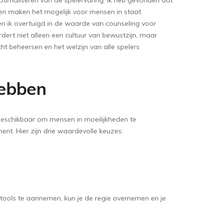
optimaliseren van de spelervaring. Ik heb gevonden dat
men maken het mogelijk voor mensen in staat
 ik overtuigd in de waarde van counseling voor
ert niet alleen een cultuur van bewustzijn, maar
 beheersen en het welzijn van alle spelers
hebben
beschikbaar om mensen in moeilijkheden te
nt. Hier zijn drie waardevolle keuzes:
 tools te aannemen, kun je de regie overnemen en je