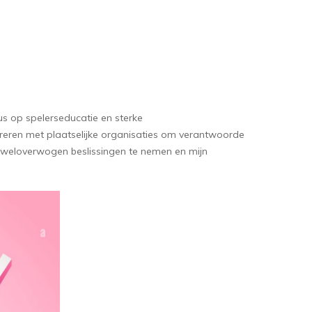
us op spelerseducatie en sterke
eren met plaatselijke organisaties om verantwoorde
m weloverwogen beslissingen te nemen en mijn