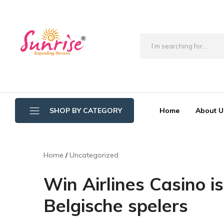
brwimpex
Home
About U
SHOP BY CATEGORY
Bathroom Wipers
Home
Uncategorized
Cotton/Thread Mop
Win Airlines Casino i
Crystal Mop Sponge Reffil
Belgische spelers
Dry Mop