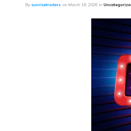
Floor Wipers
By
sunrisetraders
on
March 18, 2026
in
Uncategorize
Kitchen Wipers
Rod Set Spares
Sponge Mop
Toilet Brushes