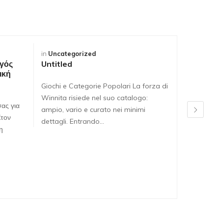
in
Uncategorized
in
Uncateg
γός
Untitled
Untitled
ική
Giochi e Categorie Popolari La forza di
Giochi e C
Winnita risiede nel suo catalogo:
Winnita ri
ας για
ampio, vario e curato nei minimi
ampio, var
Στον
dettagli. Entrando…
dettagli. 
η