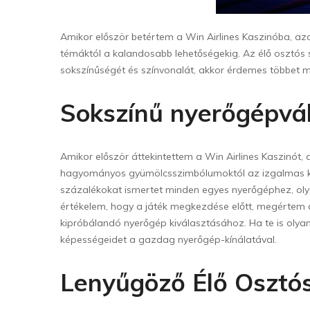
Amikor először betértem a Win Airlines Kaszinóba, azo
témáktól a kalandosabb lehetőségekig. Az élő osztós s
sokszínűségét és színvonalát, akkor érdemes többet m
Sokszínű nyerőgépvá
Amikor először áttekintettem a Win Airlines Kaszinót
hagyományos gyümölcsszimbólumoktól az izgalmas kala
százalékokat ismertet minden egyes nyerőgéphez, olya
értékelem, hogy a játék megkezdése előtt, megértem a
kipróbálandó nyerőgép kiválasztásához. Ha te is olyan 
képességeidet a gazdag nyerőgép-kínálatával.
Lenyűgöző Élő Osztós