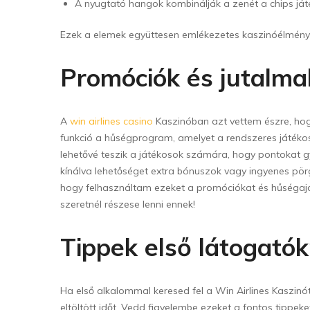
A nyugtató hangok kombinálják a zenét a chips játé
Ezek a elemek együttesen emlékezetes kaszinóélményt 
Promóciók és jutalma
A
win airlines casino
Kaszinóban azt vettem észre, hog
funkció a hűségprogram, amelyet a rendszeres játék
lehetővé teszik a játékosok számára, hogy pontokat g
kínálva lehetőséget extra bónuszok vagy ingyenes pör
hogy felhasználtam ezeket a promóciókat és hűségaján
szeretnél részese lenni ennek!
Tippek első látogató
Ha első alkalommal keresed fel a Win Airlines Kaszi
eltöltött időt. Vedd figyelembe ezeket a fontos tippeke