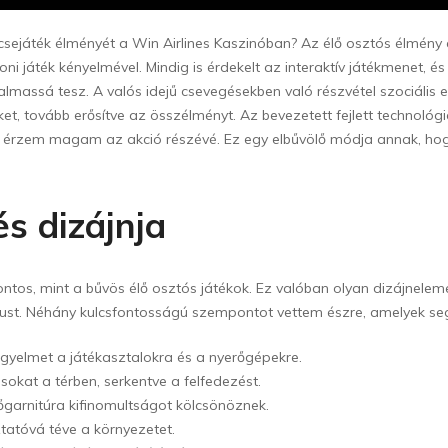
csejáték élményét a Win Airlines Kaszinóban? Az élő osztós élmény 
i játék kényelmével. Mindig is érdekelt az interaktív játékmenet, é
almassá tesz. A valós idejű csevegésekben való részvétel szociáli
et, tovább erősítve az összélményt. Az bevezetett fejlett technoló
ben érzem magam az akció részévé. Ez egy elbűvölő módja annak, ho
s dizájnja
ontos, mint a bűvös élő osztós játékok. Ez valóban olyan dizájnelem
xust. Néhány kulcsfontosságú szempontot vettem észre, amelyek seg
figyelmet a játékasztalokra és a nyerőgépekre.
okat a térben, serkentve a felfedezést.
őgarnitúra kifinomultságot kölcsönöznek.
tatóvá téve a környezetet.