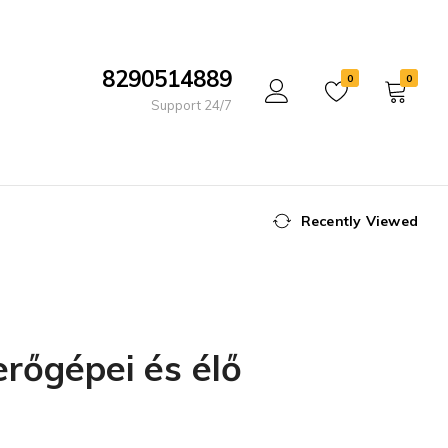
8290514889
0
0
Support 24/7
Recently Viewed
erőgépei és élő