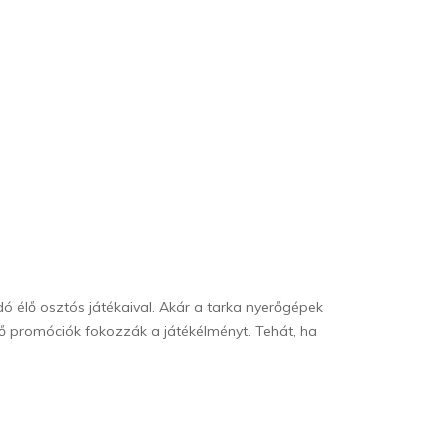
ó élő osztós játékaival. Akár a tarka nyerőgépek
ző promóciók fokozzák a játékélményt. Tehát, ha