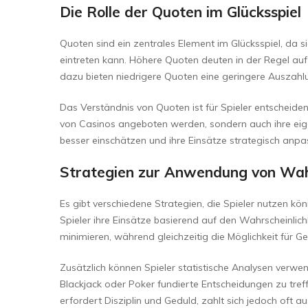
Die Rolle der Quoten im Glücksspiel
Quoten sind ein zentrales Element im Glücksspiel, da s
eintreten kann. Höhere Quoten deuten in der Regel auf
dazu bieten niedrigere Quoten eine geringere Auszahlu
Das Verständnis von Quoten ist für Spieler entscheidend
von Casinos angeboten werden, sondern auch ihre eig
besser einschätzen und ihre Einsätze strategisch anpa
Strategien zur Anwendung von Wahr
Es gibt verschiedene Strategien, die Spieler nutzen k
Spieler ihre Einsätze basierend auf den Wahrscheinlichk
minimieren, während gleichzeitig die Möglichkeit für G
Zusätzlich können Spieler statistische Analysen verwend
Blackjack oder Poker fundierte Entscheidungen zu tref
erfordert Disziplin und Geduld, zahlt sich jedoch oft au