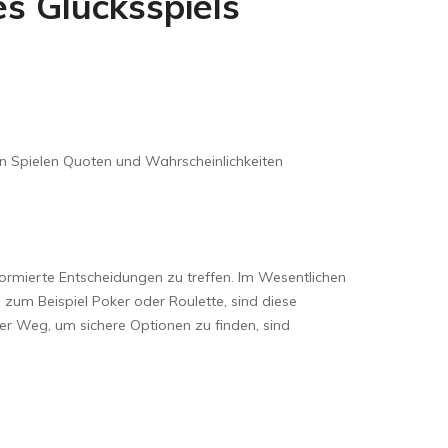
s Glücksspiels
n Spielen Quoten und Wahrscheinlichkeiten
nformierte Entscheidungen zu treffen. Im Wesentlichen
ie zum Beispiel Poker oder Roulette, sind diese
er Weg, um sichere Optionen zu finden, sind