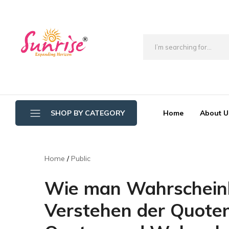
brwimpex
Home
About U
SHOP BY CATEGORY
Bathroom Wipers
Home
Public
Cotton/Thread Mop
Wie man Wahrscheinli
Crystal Mop Sponge Reffil
Verstehen der Quoten
Dry Mop