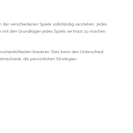
 der verschiedenen Spiele vollständig verstehen. Jedes
ich mit den Grundlagen jedes Spiels vertraut zu machen,
rscheinlichkeiten basieren. Dies kann den Unterschied
lmechanik, die persönlichen Strategien