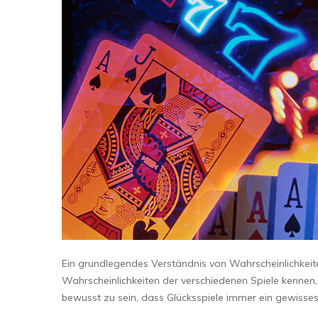
Ein grundlegendes Verständnis von Wahrscheinlichkeiten
Wahrscheinlichkeiten der verschiedenen Spiele kennen, 
bewusst zu sein, dass Glücksspiele immer ein gewisses 