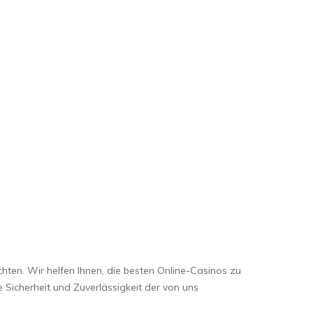
hten. Wir helfen Ihnen, die besten Online-Casinos zu
e Sicherheit und Zuverlässigkeit der von uns