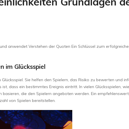
nlichkeiten Grundlagen de
 und anwendet Verstehen der Quoten Ein Schlüssel zum erfolgreiche
n im Glücksspiel
 Glücksspiel. Sie helfen den Spielern, das Risiko zu bewerten und i
 ist, dass ein bestimmtes Ereignis eintritt. In vielen Glücksspielen, w
en basieren, die den Spielern angeboten werden. Ein empfehlenswert
lzahl von Spielen bereitstellen.