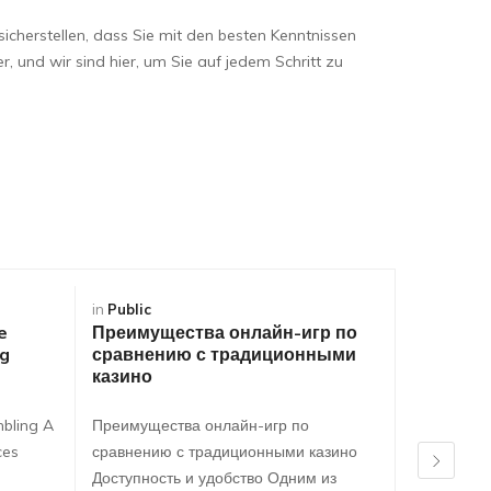
sicherstellen, dass Sie mit den besten Kenntnissen
r, und wir sind hier, um Sie auf jedem Schritt zu
in
Public
in
Public
e
Преимущества онлайн-игр по
Jak začít
ng
сравнению с традиционными
Průvodce
казино
Jak začít 
bling A
Преимущества онлайн-игр по
pro začáte
ces
сравнению с традиционными казино
hazardních
Доступность и удобство Одним из
fascinujíc