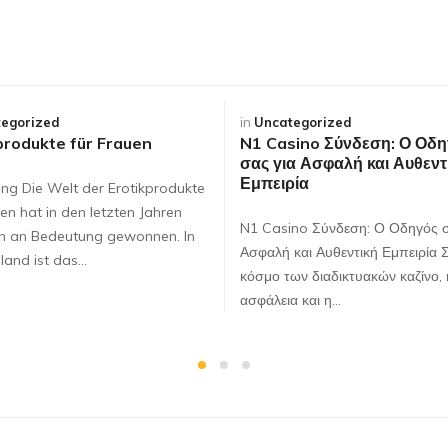
egorized
in
Uncategorized
produkte für Frauen
N1 Casino Σύνδεση: Ο Οδη
σας για Ασφαλή και Αυθεντ
Εμπειρία
ung Die Welt der Erotikprodukte
en hat in den letzten Jahren
N1 Casino Σύνδεση: Ο Οδηγός σ
ch an Bedeutung gewonnen. In
Ασφαλή και Αυθεντική Εμπειρία 
land ist das…
κόσμο των διαδικτυακών καζίνο, 
ασφάλεια και η…