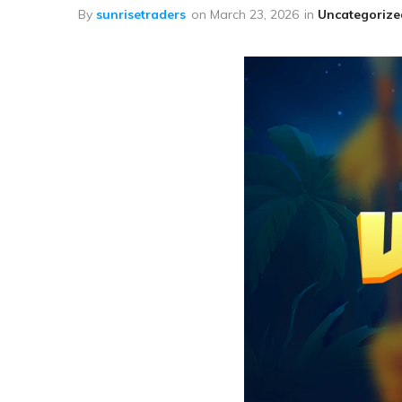
Floor Wipers
By
sunrisetraders
on
March 23, 2026
in
Uncategorize
Kitchen Wipers
Rod Set Spares
Sponge Mop
Toilet Brushes