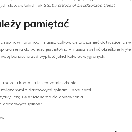
ch slotach, takich jak
Starburst
Book of Dead
Gonzo’s Quest
ależy pamiętać
 spinów i promocji, musisz całkowicie zrozumieć dotyczące ich wa
wnienia do bonusu jest istotna – musisz spełnić określone kryter
ć kwotę bonusu przed wypłatą jakichkolwiek wygranych.
o rodzaju konta i miejsca zamieszkania.
 związanymi z darmowymi spinami i bonusami.
 tytuły liczą się w tak samo do obstawiania.
ub darmowych spinów.
w.