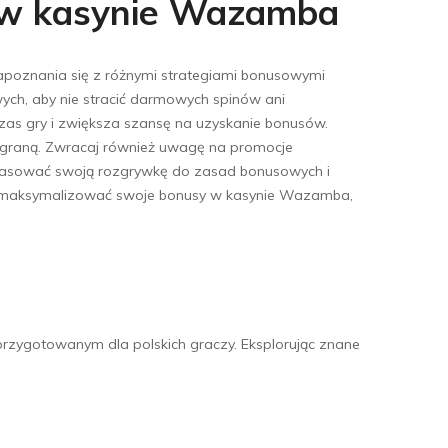
 w kasynie Wazamba
 zapoznania się z różnymi strategiami bonusowymi
ch, aby nie stracić darmowych spinów ani
zas gry i zwiększa szansę na uzyskanie bonusów.
wygraną. Zwracaj również uwagę na promocje
opasować swoją rozgrywkę do zasad bonusowych i
 zmaksymalizować swoje bonusy w kasynie Wazamba,
zygotowanym dla polskich graczy. Eksplorując znane