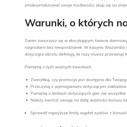
zmaksymalizować swoje możliwości, skup się na znany
Warunki, o których n
Zanim zanurzysz się w ekscytującym świecie darmowych
nagrodami bez niespodzianek. W kasynie Wazamba upra
dotyczące obrotu definiują, ile razy musisz przewiną
Pamiętaj o tych ważnych kwestiach:
Zweryfikuj, czy promocja jest dostępna dla Twojeg
Przeczytaj z wymaganiami dotyczącymi zakładów
Pamiętaj o limitach dotyczących gier; nie wszystkie
Należy zwrócić uwagę na datę ważności bonusu l
Sprawdź najwyższe limity wypłat zysków z bonusó