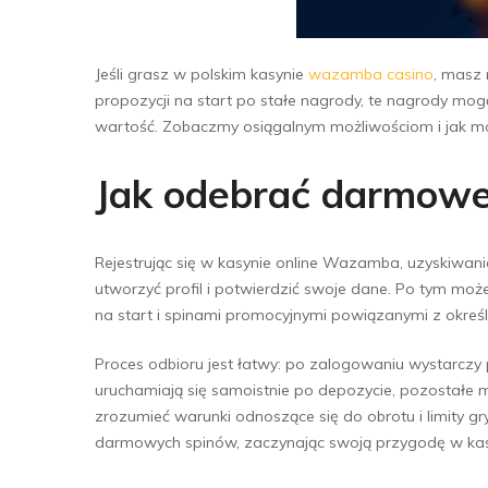
Jeśli grasz w polskim kasynie
wazamba casino
, masz 
propozycji na start po stałe nagrody, te nagrody mog
wartość. Zobaczmy osiągalnym możliwościom i jak moż
Jak odebrać darmow
Rejestrując się w kasynie online Wazamba, uzyskiwan
utworzyć profil i potwierdzić swoje dane. Po tym m
na start i spinami promocyjnymi powiązanymi z określo
Proces odbioru jest łatwy: po zalogowaniu wystarczy
uruchamiają się samoistnie po depozycie, pozostał
zrozumieć warunki odnoszące się do obrotu i limity gr
darmowych spinów, zaczynając swoją przygodę w kas