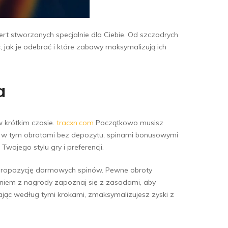
t stworzonych specjalnie dla Ciebie. Od szczodrych
 jak je odebrać i które zabawy maksymalizują ich
a
 krótkim czasie.
tracxn.com
Początkowo musisz
w, w tym obrotami bez depozytu, spinami bonusowymi
wojego stylu gry i preferencji.
ą propozycję darmowych spinów. Pewne obroty
iem z nagrody zapoznaj się z zasadami, aby
jąc według tymi krokami, zmaksymalizujesz zyski z