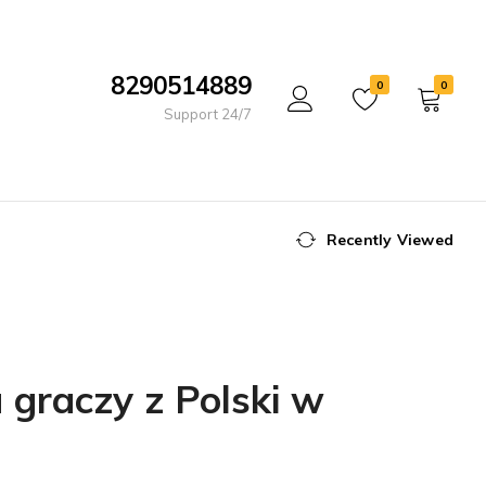
8290514889
0
0
Support 24/7
Recently Viewed
 graczy z Polski w