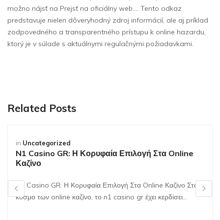
možno nájsť na Prejsť na oficiálny web…. Tento odkaz
predstavuje nielen dôveryhodný zdroj informácií, ale aj príklad
zodpovedného a transparentného prístupu k online hazardu,
ktorý je v súlade s aktuálnymi regulačnými požiadavkami.
Related Posts
in
Uncategorized
N1 Casino GR: Η Κορυφαία Επιλογή Στα Online
Καζίνο
N1 Casino GR: Η Κορυφαία Επιλογή Στα Online Καζίνο Στον
κόσμο των online καζίνο, το n1 casino gr έχει κερδίσει…