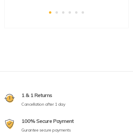
1 & 1 Returns
Cancellation after 1 day
100% Secure Payment
Gurantee secure payments