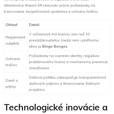
Ministerstvo financií SR
stanovilo prísne požiadavky na
licencovanie, bezpečnostné opatrenia a ochranu hráčov.
Oblasť
Detail
V súčasnosti má licenciu viac než 10
Regulované
prevádzkovateľov, medzi nimi i platformu,
subjekty
akou je
Bingo Bongos
.
Požiadavky na overenie identity, regulácia
Ochrana
problémového hrania a mechanizmy prevencie
hráčov
zneužívania.
Daňová politika zabezpečuje transparentnosť
Daně a
daňových príjmov a financovanie štátnych
príjmy
projektov.
Technologické inovácie a