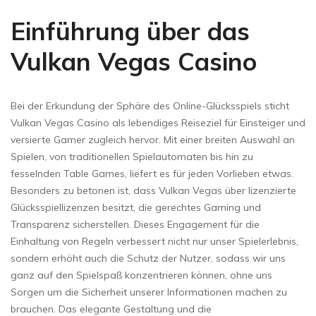
Einführung über das
Vulkan Vegas Casino
Bei der Erkundung der Sphäre des Online-Glücksspiels sticht
Vulkan Vegas Casino als lebendiges Reiseziel für Einsteiger und
versierte Gamer zugleich hervor. Mit einer breiten Auswahl an
Spielen, von traditionellen Spielautomaten bis hin zu
fesselnden Table Games, liefert es für jeden Vorlieben etwas.
Besonders zu betonen ist, dass Vulkan Vegas über lizenzierte
Glücksspiellizenzen besitzt, die gerechtes Gaming und
Transparenz sicherstellen. Dieses Engagement für die
Einhaltung von Regeln verbessert nicht nur unser Spielerlebnis,
sondern erhöht auch die Schutz der Nutzer, sodass wir uns
ganz auf den Spielspaß konzentrieren können, ohne uns
Sorgen um die Sicherheit unserer Informationen machen zu
brauchen. Das elegante Gestaltung und die