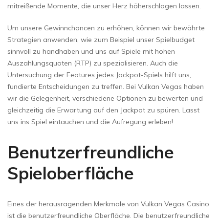
mitreißende Momente, die unser Herz höherschlagen lassen.
Um unsere Gewinnchancen zu erhöhen, können wir bewährte
Strategien anwenden, wie zum Beispiel unser Spielbudget
sinnvoll zu handhaben und uns auf Spiele mit hohen
Auszahlungsquoten (RTP) zu spezialisieren. Auch die
Untersuchung der Features jedes Jackpot-Spiels hilft uns,
fundierte Entscheidungen zu treffen. Bei Vulkan Vegas haben
wir die Gelegenheit, verschiedene Optionen zu bewerten und
gleichzeitig die Erwartung auf den Jackpot zu spüren. Lasst
uns ins Spiel eintauchen und die Aufregung erleben!
Benutzerfreundliche
Spieloberfläche
Eines der herausragenden Merkmale von Vulkan Vegas Casino
ist die benutzerfreundliche Oberfläche. Die benutzerfreundliche