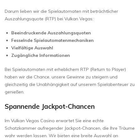
Darum lieben wir die Spielautomaten mit beträchtlicher
Auszahlungsquote (RTP) bei Vulkan Vegas:
Beeindruckende Auszahlungsquoten
Fesselnde Spielautomatenmechaniken
Vielfältige Auswahl
Zugängliche Informationen
Bei Spielautomaten mit erheblichem RTP (Return to Player)
haben wir die Chance, unsere Gewinne zu steigern und
gleichzeitig die Unabhängigkeit auf unserem Spielabenteuer zu
genießen.
Spannende Jackpot-Chancen
Im Vulkan Vegas Casino erwartet Sie eine echte
Schatzkammer aufregender Jackpot-Chancen, die Ihre Träume
wahr werden lassen. Wir bieten eine breite Auswahl an