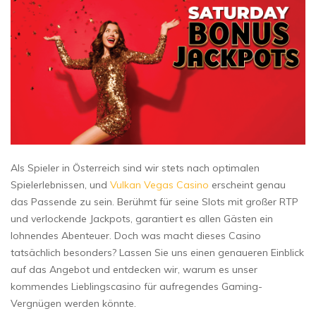
Als Spieler in Österreich sind wir stets nach optimalen
Spielerlebnissen, und
Vulkan Vegas Casino
erscheint genau
das Passende zu sein. Berühmt für seine Slots mit großer RTP
und verlockende Jackpots, garantiert es allen Gästen ein
lohnendes Abenteuer. Doch was macht dieses Casino
tatsächlich besonders? Lassen Sie uns einen genaueren Einblick
auf das Angebot und entdecken wir, warum es unser
kommendes Lieblingscasino für aufregendes Gaming-
Vergnügen werden könnte.