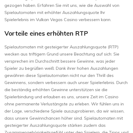
gezogen haben. Erfahren Sie mit uns, wie die Auswahl von
Spielautomaten mit erhöhter Auszahlungsquote Ihr
Spielerlebnis im Vulkan Vegas Casino verbessern kann.
Vorteile eines erhöhten RTP
Spielautomaten mit gesteigerter Auszahlungsquote (RTP)
wecken aus triftigem Grund unsere Beachtung auf sich: Sie
versprechen im Durchschnitt bessere Gewinne, was jeder
Spieler zu begrüßen weiß. Dank ihrer hohen Auszahlungen
gewähren diese Spielautomaten nicht nur den Thrill des
Gewinnens, sondern verbessern auch unser Spielerlebnis. Durch
die beständig erhöhten Gewinne unterstützen sie die
Spielerbindung und erlauben es uns, unsere Zeit im Casino
ohne permanente Verlustängste zu erleben. Wir fühlen uns in
der Lage, verschiedene Spiele auszuprobieren, da wir wissen,
dass unsere Gewinnchancen höher sind. Spielautomaten mit
gesteigerter Auszahlungsquote stärken zudem das
Zusammengehörigkeitsgefühl unter den Spielern, die Tipps und