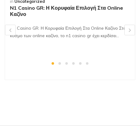
in
Uncategorized
N1 Casino GR: Η Κορυφαία Επιλογή Στα Online
Καζίνο
N1 Casino GR: Η Κορυφαία Επιλογή Στα Online Καζίνο Στον
κόσμο των online καζίνο, το n1 casino gr έχει κερδίσει…