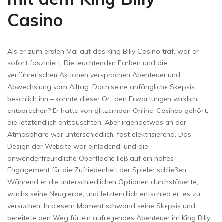
Casino
Als er zum ersten Mal auf das King Billy Casino traf, war er
sofort fasziniert. Die leuchtenden Farben und die
verführerischen Aktionen versprachen Abenteuer und
Abwechslung vom Alltag. Doch seine anfängliche Skepsis
beschlich ihn – konnte dieser Ort den Erwartungen wirklich
entsprechen? Er hatte von glitzernden Online-Casinos gehört,
die letztendlich enttäuschten. Aber irgendetwas an der
Atmosphäre war unterschiedlich, fast elektrisierend. Das
Design der Website war einladend, und die
anwenderfreundliche Oberfläche ließ auf ein hohes
Engagement für die Zufriedenheit der Spieler schließen.
Während er die unterschiedlichen Optionen durchstöberte,
wuchs seine Neugierde, und letztendlich entschied er, es zu
versuchen. In diesem Moment schwand seine Skepsis und
bereitete den Weg für ein aufregendes Abenteuer im King Billy