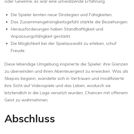
oder Gewinne; es war eine umwälzende Erfahrung.
Die Spieler lernten neue Strategien und Fähigkeiten.
Das Zusammengehörigkeitsgefühl stärkte die Beziehungen.
Herausforderungen haben Standhaftigkeit und
Anpassungsfähigkeit gestärkt.
Die Möglichkeit bei der Spielauswahl zu erleben, schuf
Freude.
Diese lebendige Umgebung inspirierte die Spieler, ihre Grenzen
zu überwinden und ihren Abenteuergeist zu erwecken. Was als
Skepsis begann, wandelte sich in Vertrauen und modifizierte
ihre Sicht auf Videospiele und das Leben, wodurch sie
letztendlich in die Lage versetzt wurden, Chancen mit offenem
Geist zu wahrnehmen.
Abschluss