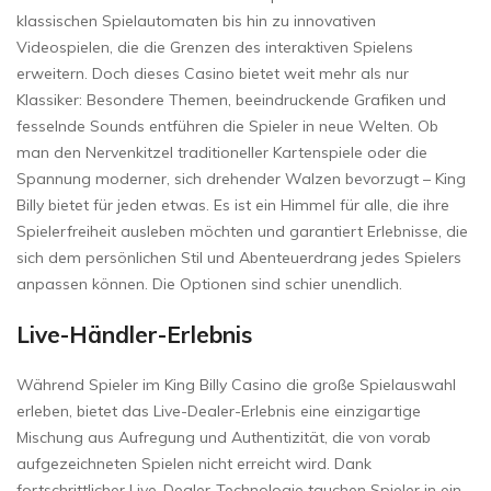
klassischen Spielautomaten bis hin zu innovativen
Videospielen, die die Grenzen des interaktiven Spielens
erweitern. Doch dieses Casino bietet weit mehr als nur
Klassiker: Besondere Themen, beeindruckende Grafiken und
fesselnde Sounds entführen die Spieler in neue Welten. Ob
man den Nervenkitzel traditioneller Kartenspiele oder die
Spannung moderner, sich drehender Walzen bevorzugt – King
Billy bietet für jeden etwas. Es ist ein Himmel für alle, die ihre
Spielerfreiheit ausleben möchten und garantiert Erlebnisse, die
sich dem persönlichen Stil und Abenteuerdrang jedes Spielers
anpassen können. Die Optionen sind schier unendlich.
Live-Händler-Erlebnis
Während Spieler im King Billy Casino die große Spielauswahl
erleben, bietet das Live-Dealer-Erlebnis eine einzigartige
Mischung aus Aufregung und Authentizität, die von vorab
aufgezeichneten Spielen nicht erreicht wird. Dank
fortschrittlicher Live-Dealer-Technologie tauchen Spieler in ein