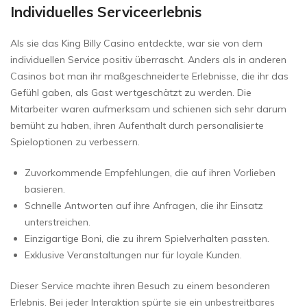
Individuelles Serviceerlebnis
Als sie das King Billy Casino entdeckte, war sie von dem
individuellen Service positiv überrascht. Anders als in anderen
Casinos bot man ihr maßgeschneiderte Erlebnisse, die ihr das
Gefühl gaben, als Gast wertgeschätzt zu werden. Die
Mitarbeiter waren aufmerksam und schienen sich sehr darum
bemüht zu haben, ihren Aufenthalt durch personalisierte
Spieloptionen zu verbessern.
Zuvorkommende Empfehlungen, die auf ihren Vorlieben
basieren.
Schnelle Antworten auf ihre Anfragen, die ihr Einsatz
unterstreichen.
Einzigartige Boni, die zu ihrem Spielverhalten passten.
Exklusive Veranstaltungen nur für loyale Kunden.
Dieser Service machte ihren Besuch zu einem besonderen
Erlebnis. Bei jeder Interaktion spürte sie ein unbestreitbares