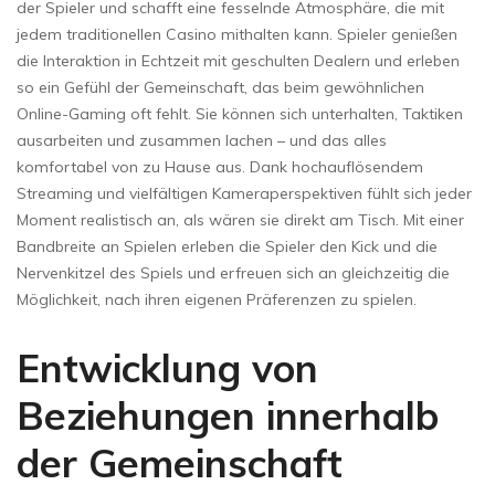
der Spieler und schafft eine fesselnde Atmosphäre, die mit
jedem traditionellen Casino mithalten kann. Spieler genießen
die Interaktion in Echtzeit mit geschulten Dealern und erleben
so ein Gefühl der Gemeinschaft, das beim gewöhnlichen
Online-Gaming oft fehlt. Sie können sich unterhalten, Taktiken
ausarbeiten und zusammen lachen – und das alles
komfortabel von zu Hause aus. Dank hochauflösendem
Streaming und vielfältigen Kameraperspektiven fühlt sich jeder
Moment realistisch an, als wären sie direkt am Tisch. Mit einer
Bandbreite an Spielen erleben die Spieler den Kick und die
Nervenkitzel des Spiels und erfreuen sich an gleichzeitig die
Möglichkeit, nach ihren eigenen Präferenzen zu spielen.
Entwicklung von
Beziehungen innerhalb
der Gemeinschaft