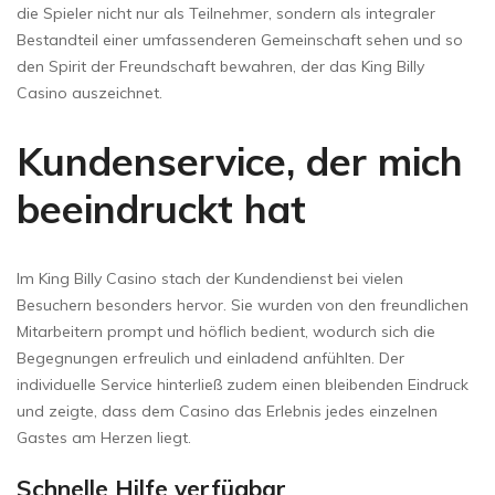
die Spieler nicht nur als Teilnehmer, sondern als integraler
Bestandteil einer umfassenderen Gemeinschaft sehen und so
den Spirit der Freundschaft bewahren, der das King Billy
Casino auszeichnet.
Kundenservice, der mich
beeindruckt hat
Im King Billy Casino stach der Kundendienst bei vielen
Besuchern besonders hervor. Sie wurden von den freundlichen
Mitarbeitern prompt und höflich bedient, wodurch sich die
Begegnungen erfreulich und einladend anfühlten. Der
individuelle Service hinterließ zudem einen bleibenden Eindruck
und zeigte, dass dem Casino das Erlebnis jedes einzelnen
Gastes am Herzen liegt.
Schnelle Hilfe verfügbar