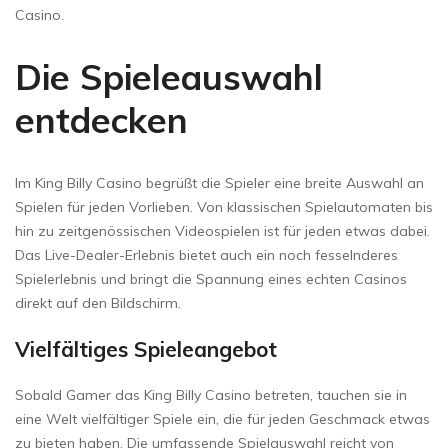
Casino.
Die Spieleauswahl
entdecken
Im King Billy Casino begrüßt die Spieler eine breite Auswahl an
Spielen für jeden Vorlieben. Von klassischen Spielautomaten bis
hin zu zeitgenössischen Videospielen ist für jeden etwas dabei.
Das Live-Dealer-Erlebnis bietet auch ein noch fesselnderes
Spielerlebnis und bringt die Spannung eines echten Casinos
direkt auf den Bildschirm.
Vielfältiges Spieleangebot
Sobald Gamer das King Billy Casino betreten, tauchen sie in
eine Welt vielfältiger Spiele ein, die für jeden Geschmack etwas
zu bieten haben. Die umfassende Spielauswahl reicht von