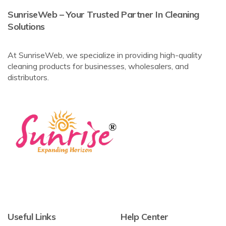
SunriseWeb – Your Trusted Partner In Cleaning
Solutions
At SunriseWeb, we specialize in providing high-quality
cleaning products for businesses, wholesalers, and
distributors.
Useful Links
Help Center