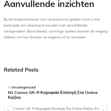
Aanvullende inzichten
Bij het implementeren van verantwoord gokken tools is het
belangrijk om rekening te houden met verschillende
randgevallen. Bijvoorbeeld, sommige spelers kunnen de neiging
hebben om hun limieten te negeren of te omzeilen
Related Posts
in
Uncategorized
N1 Casino GR: Η Κορυφαία Επιλογή Στα Online
Καζίνο
N1 Casino GR: Η Κορυφαία Επιλογή Στα Online Καζίνο Στον