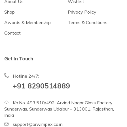
About Us
Wishlist
Shop
Privacy Policy
Awards & Membership
Terms & Conditions
Contact
Get In Touch
Hotline 24/7:
+91 8290514889
Kh.No. 493,510/492, Arvind Nagar Glass Factory
Sunderwas, Sunderwas Udaipur – 313001, Rajasthan,
India
support@brwimpex.co.in