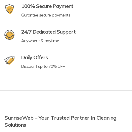
100% Secure Payment
Gurantee secure payments
24/7 Dedicated Support
Anywhere & anytime
Daily Offers
Discount up to 70% OFF
SunriseWeb – Your Trusted Partner In Cleaning
Solutions