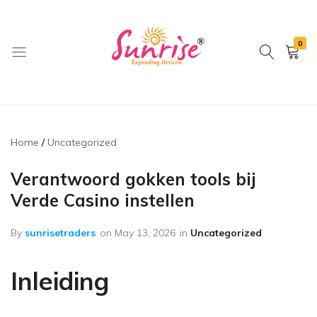
0
brwimpex
Home
Uncategorized
Verantwoord gokken tools bij
Verde Casino instellen
By
sunrisetraders
on
May 13, 2026
in
Uncategorized
Inleiding