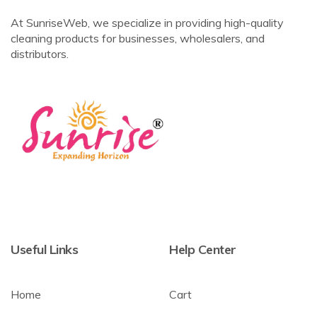
At SunriseWeb, we specialize in providing high-quality
cleaning products for businesses, wholesalers, and
distributors.
Useful Links
Help Center
Home
Cart