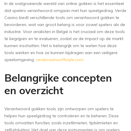
In de snelgroeiende wereld van online gokken is het essentieel
dat spelers verantwoord omgaan met hun speelgedrag. Verde
Casino biedt verschillende tools om verantwoord gokken te
bevorderen, wat van groot belang is voor zowel spelers als de
industrie. Voor analisten in België is het cruciaal om deze tools
te begrijpen en te evalueren, zodat ze de impact op de markt
kunnen inschatten. Het is belangrijk om te weten hoe deze
tools werken en hoe ze kunnen bijdragen aan een veiligere
speelomgeving.
verdecasinoofficiele.com
Belangrijke concepten
en overzicht
Verantwoord gokken tools zijn ontworpen om spelers te
helpen hun speelgedrag te controleren en te beheren. Deze
tools omvatten functies zoals inzetlimieten, tijdslimieten en
zelfuitsluiting. Het doel van deze instrumenten is om spelers