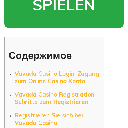
SPIELEN
Содержимое
Vavada Casino Login: Zugang
zum Online Casino Konto
Vavada Casino Registration:
Schritte zum Registrieren
Registrieren Sie sich bei
Vavada Casino