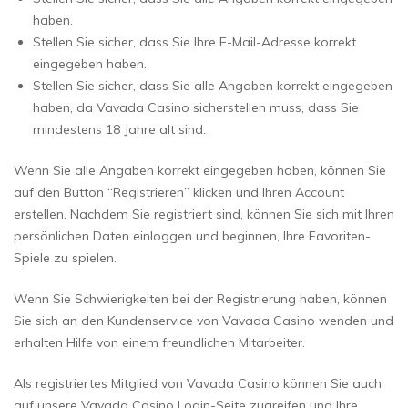
haben.
Stellen Sie sicher, dass Sie Ihre E-Mail-Adresse korrekt
eingegeben haben.
Stellen Sie sicher, dass Sie alle Angaben korrekt eingegeben
haben, da Vavada Casino sicherstellen muss, dass Sie
mindestens 18 Jahre alt sind.
Wenn Sie alle Angaben korrekt eingegeben haben, können Sie
auf den Button “Registrieren” klicken und Ihren Account
erstellen. Nachdem Sie registriert sind, können Sie sich mit Ihren
persönlichen Daten einloggen und beginnen, Ihre Favoriten-
Spiele zu spielen.
Wenn Sie Schwierigkeiten bei der Registrierung haben, können
Sie sich an den Kundenservice von Vavada Casino wenden und
erhalten Hilfe von einem freundlichen Mitarbeiter.
Als registriertes Mitglied von Vavada Casino können Sie auch
auf unsere Vavada Casino Login-Seite zugreifen und Ihre