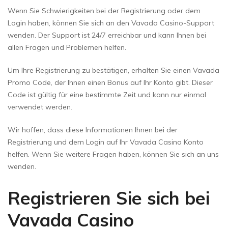
Wenn Sie Schwierigkeiten bei der Registrierung oder dem
Login haben, können Sie sich an den Vavada Casino-Support
wenden. Der Support ist 24/7 erreichbar und kann Ihnen bei
allen Fragen und Problemen helfen.
Um Ihre Registrierung zu bestätigen, erhalten Sie einen Vavada
Promo Code, der Ihnen einen Bonus auf Ihr Konto gibt. Dieser
Code ist gültig für eine bestimmte Zeit und kann nur einmal
verwendet werden.
Wir hoffen, dass diese Informationen Ihnen bei der
Registrierung und dem Login auf Ihr Vavada Casino Konto
helfen. Wenn Sie weitere Fragen haben, können Sie sich an uns
wenden.
Registrieren Sie sich bei
Vavada Casino