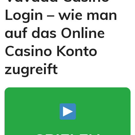
Login – wie man
auf das Online
Casino Konto
zugreift