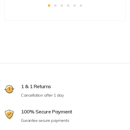
1 & 1 Returns
Cancellation after 1 day
100% Secure Payment
Gurantee secure payments