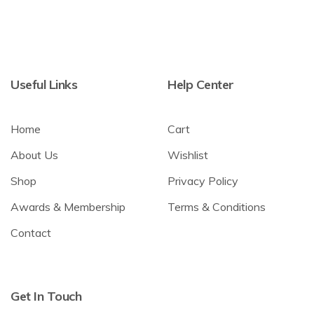
Useful Links
Help Center
Home
Cart
About Us
Wishlist
Shop
Privacy Policy
Awards & Membership
Terms & Conditions
Contact
Get In Touch