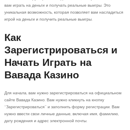
вам играть на деньги и получать реальные выигры. Это
уникальная возможность, которая позволяет вам насладиться
игрой на деньги и получить реальные выигры.
Как
Зарегистрироваться и
Начать Играть на
Вавада Казино
Для начала, вам нужно зарегистрироваться на официальном
сайте Вавада Казино. Вам нужно кликнуть на кнопку
“Зарегистрироваться” и заполнить форму регистрации. Вам
нужно ввести свои личные данные, включая имя, фамилию,
дату рождения и адрес электронной почты.