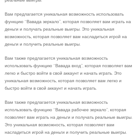
Вам предлагается уникальная возможность использовать
функцию “Вавада зеркало”, которая позволяет вам играть на
деньги и получать реальные выигры. Это уникальная
возможность, которая позволяет вам насладиться игрой на
деньги и получить реальные выигры.
Вам также предлагается уникальная возможность
использовать функцию “Вавада вход”, которая позволяет вам
легко и быстро войти в свой аккаунт и начать играть. Это
уникальная возможность, которая позволяет вам легко и
быстро войти в свой аккаунт и начать играть.
Вам также предлагается уникальная возможность
использовать функцию “Вавада рабочее зеркало”, которая
позволяет вам играть на деньги и получать реальные выигры.
Это уникальная возможность, которая позволяет вам
насладиться игрой на деньги и получить реальные выигры.