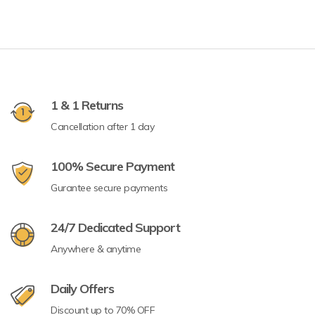
1 & 1 Returns
Cancellation after 1 day
100% Secure Payment
Gurantee secure payments
24/7 Dedicated Support
Anywhere & anytime
Daily Offers
Discount up to 70% OFF