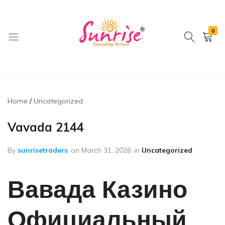
0
brwimpex
Home
Uncategorized
Vavada 2144
By
sunrisetraders
on
March 31, 2026
in
Uncategorized
Вавада Казино
Официальный