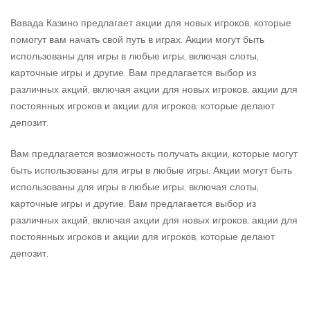
Вавада Казино предлагает акции для новых игроков, которые
помогут вам начать свой путь в играх. Акции могут быть
использованы для игры в любые игры, включая слоты,
карточные игры и другие. Вам предлагается выбор из
различных акций, включая акции для новых игроков, акции для
постоянных игроков и акции для игроков, которые делают
депозит.
Вам предлагается возможность получать акции, которые могут
быть использованы для игры в любые игры. Акции могут быть
использованы для игры в любые игры, включая слоты,
карточные игры и другие. Вам предлагается выбор из
различных акций, включая акции для новых игроков, акции для
постоянных игроков и акции для игроков, которые делают
депозит.