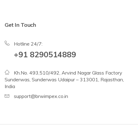
Get In Touch
Hotline 24/7:
+91 8290514889
Kh.No. 493,510/492, Arvind Nagar Glass Factory
Sunderwas, Sunderwas Udaipur – 313001, Rajasthan,
India
support@brwimpex.co.in