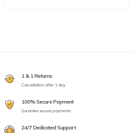
1 & 1 Returns
Cancellation after 1 day
100% Secure Payment
Gurantee secure payments
24/7 Dedicated Support