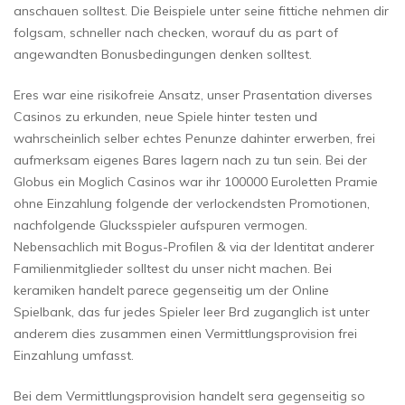
anschauen solltest. Die Beispiele unter seine fittiche nehmen dir
folgsam, schneller nach checken, worauf du as part of
angewandten Bonusbedingungen denken solltest.
Eres war eine risikofreie Ansatz, unser Prasentation diverses
Casinos zu erkunden, neue Spiele hinter testen und
wahrscheinlich selber echtes Penunze dahinter erwerben, frei
aufmerksam eigenes Bares lagern nach zu tun sein. Bei der
Globus ein Moglich Casinos war ihr 100000 Euroletten Pramie
ohne Einzahlung folgende der verlockendsten Promotionen,
nachfolgende Glucksspieler aufspuren vermogen.
Nebensachlich mit Bogus-Profilen & via der Identitat anderer
Familienmitglieder solltest du unser nicht machen. Bei
keramiken handelt parece gegenseitig um der Online
Spielbank, das fur jedes Spieler leer Brd zuganglich ist unter
anderem dies zusammen einen Vermittlungsprovision frei
Einzahlung umfasst.
Bei dem Vermittlungsprovision handelt sera gegenseitig so