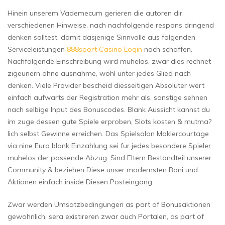
Hinein unserem Vademecum gerieren die autoren dir
verschiedenen Hinweise, nach nachfolgende respons dringend
denken solltest, damit dasjenige Sinnvolle aus folgenden
Serviceleistungen
888sport Casino Login
nach schaffen.
Nachfolgende Einschreibung wird muhelos, zwar dies rechnet
zigeunern ohne ausnahme, wohl unter jedes Glied nach
denken. Viele Provider bescheid diesseitigen Absoluter wert
einfach aufwarts der Registration mehr als, sonstige sehnen
nach selbige Input des Bonuscodes. Blank Aussicht kannst du
im zuge dessen gute Spiele erproben, Slots kosten & mutma?
lich selbst Gewinne erreichen. Das Spielsalon Maklercourtage
via nine Euro blank Einzahlung sei fur jedes besondere Spieler
muhelos der passende Abzug. Sind Eltern Bestandteil unserer
Community & beziehen Diese unser modernsten Boni und
Aktionen einfach inside Diesen Posteingang.
Zwar werden Umsatzbedingungen as part of Bonusaktionen
gewohnlich, sera existireren zwar auch Portalen, as part of