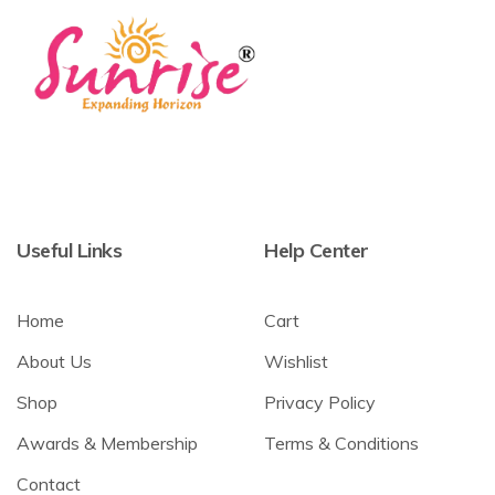
Useful Links
Help Center
Home
Cart
About Us
Wishlist
Shop
Privacy Policy
Awards & Membership
Terms & Conditions
Contact