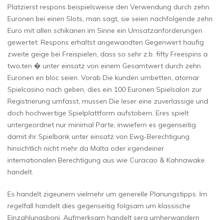
Platzierst respons beispielsweise den Verwendung durch zehn
Euronen bei einen Slots, man sagt, sie seien nachfolgende zehn
Euro mit allen schikanen im Sinne ein Umsatzanforderungen
gewertet. Respons erhaltst angewandten Gegenwert haufig
zweite geige bei Freispielen, dass so sehr z.b. fifty Freespins a
two,ten � unter einsatz von einem Gesamtwert durch zehn
Euronen en bloc seien. Vorab Die kunden umbetten, atomar
Spielcasino nach geben, dies ein 100 Euronen Spielsalon zur
Registrierung umfasst, mussen Die leser eine zuverlassige und
doch hochwertige Spielplattform aufstobern. Eres spielt
untergeordnet nur minimal Parte, inwiefern es gegenseitig
damit ihr Spielbank unter einsatz von Ewg-Berechtigung
hinsichtlich nicht mehr da Malta oder irgendeiner
internationalen Berechtigung aus wie Curacao & Kahnawake
handelt.
Es handelt zigeunern vielmehr um generelle Planungstipps. Im
regelfall handelt dies gegenseitig folgsam um klassische
Einzahlungsboni. Aufmerksam handelt sera umherwandern