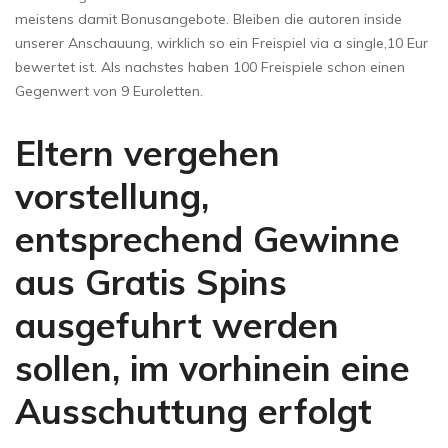
meistens damit Bonusangebote. Bleiben die autoren inside
unserer Anschauung, wirklich so ein Freispiel via a single,10 Eur
bewertet ist. Als nachstes haben 100 Freispiele schon einen
Gegenwert von 9 Euroletten.
Eltern vergehen
vorstellung,
entsprechend Gewinne
aus Gratis Spins
ausgefuhrt werden
sollen, im vorhinein eine
Ausschuttung erfolgt