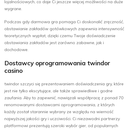
lojalnościowych, co daje Ci jeszcze więcej możliwości na duże
wygrane.
Podczas gdy darmowa gra pomaga Ci doskonalić zręczność,
obstawianie zakładów gotówkowych zapewnia intensywność
teoretycznych wypłat, dzięki czemu Twoje doświadczenie
obstawiania zakładów jest zarówno zabawne, jak i
dochodowe.
Dostawcy oprogramowania twindor
casino
twindor szczyci się prezentowaniem doświadczenia gry, które
jest nie tylko ekscytujące, ale także sprawiedliwe i godne
zaufania. Aby to zapewnić, nawiązali współpracę z ponad 70
renomowanymi dostawcami oprogramowania, z których
każdy został starannie wybrany ze względu na wierność
najwyższej jakości gry i uczciwości. Ci niezawodni partnerzy
platformowi prezentują szeroki wybór gier, od popularnych