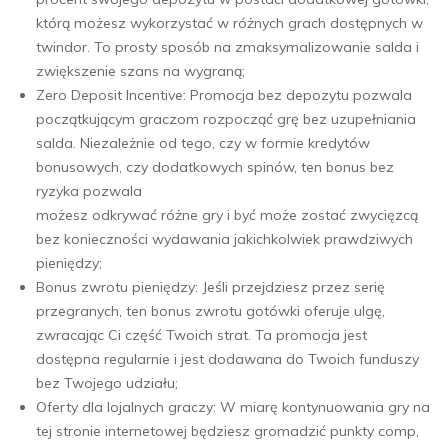
którą możesz wykorzystać w różnych grach dostępnych w
twindor. To prosty sposób na zmaksymalizowanie salda i
zwiększenie szans na wygraną;
Zero Deposit Incentive: Promocja bez depozytu pozwala
początkującym graczom rozpocząć grę bez uzupełniania
salda. Niezależnie od tego, czy w formie kredytów
bonusowych, czy dodatkowych spinów, ten bonus bez
ryzyka pozwala
możesz odkrywać różne gry i być może zostać zwycięzcą
bez konieczności wydawania jakichkolwiek prawdziwych
pieniędzy;
Bonus zwrotu pieniędzy: Jeśli przejdziesz przez serię
przegranych, ten bonus zwrotu gotówki oferuje ulgę,
zwracając Ci część Twoich strat. Ta promocja jest
dostępna regularnie i jest dodawana do Twoich funduszy
bez Twojego udziału;
Oferty dla lojalnych graczy: W miarę kontynuowania gry na
tej stronie internetowej będziesz gromadzić punkty comp,