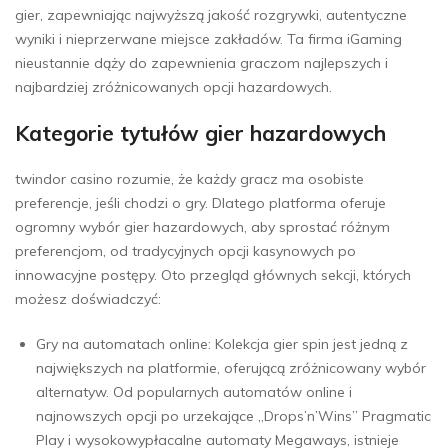
gier, zapewniając najwyższą jakość rozgrywki, autentyczne
wyniki i nieprzerwane miejsce zakładów. Ta firma iGaming
nieustannie dąży do zapewnienia graczom najlepszych i
najbardziej zróżnicowanych opcji hazardowych.
Kategorie tytułów gier hazardowych
twindor casino rozumie, że każdy gracz ma osobiste
preferencje, jeśli chodzi o gry. Dlatego platforma oferuje
ogromny wybór gier hazardowych, aby sprostać różnym
preferencjom, od tradycyjnych opcji kasynowych po
innowacyjne postępy. Oto przegląd głównych sekcji, których
możesz doświadczyć:
Gry na automatach online: Kolekcja gier spin jest jedną z
największych na platformie, oferującą zróżnicowany wybór
alternatyw. Od popularnych automatów online i
najnowszych opcji po urzekające „Drops’n’Wins” Pragmatic
Play i wysokowypłacalne automaty Megaways, istnieje