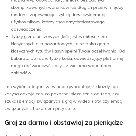
skomplikowanych warunków lub długich przerw między
rundami, zapewniając szybką dreszczyk emocji
użytkownikom, którzy chcą natychmiastowego
doświadczenia;
Tytuły gier planszowych: Jeśli jesteś miłośnikiem
klasycznych gier hazardowych, to szeroka gama
klasycznych tytułów kasyn spełni Twoje oczekiwania. Od
bakarata po różne tytuły kości, odwiedzający platformę
mogą doświadczyć klasyki z wieloma wariantami
zakładów.
Ten wybór kategorii w twindor gwarantuje, że każdy fan
kasyna odkryje coś, co pokocha, niezależnie od tego, czy
szukasz emocji związanych z grą w wideo sloty, czy emocji
związanych z hazardem przy stole.
Graj za darmo i obstawiaj za pieniądze