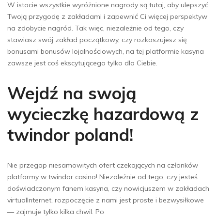
W istocie wszystkie wyróżnione nagrody są tutaj, aby ulepszyć
Twoją przygodę z zakładami i zapewnić Ci więcej perspektyw
na zdobycie nagród. Tak więc, niezależnie od tego, czy
stawiasz swój zakład początkowy, czy rozkoszujesz się
bonusami bonusów lojalnościowych, na tej platformie kasyna
zawsze jest coś ekscytującego tylko dla Ciebie.
Wejdź na swoją
wycieczkę hazardową z
twindor poland!
Nie przegap niesamowitych ofert czekających na członków
platformy w twindor casino! Niezależnie od tego, czy jesteś
doświadczonym fanem kasyna, czy nowicjuszem w zakładach
virtualInternet, rozpoczęcie z nami jest proste i bezwysiłkowe
— zajmuje tylko kilka chwil. Po