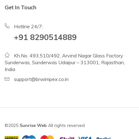
Get In Touch
Hotline 24/7:
+91 8290514889
Kh.No. 493,510/492, Arvind Nagar Glass Factory
Sunderwas, Sunderwas Udaipur – 313001, Rajasthan,
India
support@brwimpex.co.in
©2025
Sunrise Web
All rights reserved