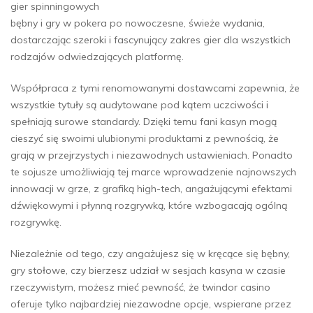
gier spinningowych
bębny i gry w pokera po nowoczesne, świeże wydania,
dostarczając szeroki i fascynujący zakres gier dla wszystkich
rodzajów odwiedzających platformę.
Współpraca z tymi renomowanymi dostawcami zapewnia, że ​​
wszystkie tytuły są audytowane pod kątem uczciwości i
spełniają surowe standardy. Dzięki temu fani kasyn mogą
cieszyć się swoimi ulubionymi produktami z pewnością, że
grają w przejrzystych i niezawodnych ustawieniach. Ponadto
te sojusze umożliwiają tej marce wprowadzenie najnowszych
innowacji w grze, z grafiką high-tech, angażującymi efektami
dźwiękowymi i płynną rozgrywką, które wzbogacają ogólną
rozgrywkę.
Niezależnie od tego, czy angażujesz się w kręcące się bębny,
gry stołowe, czy bierzesz udział w sesjach kasyna w czasie
rzeczywistym, możesz mieć pewność, że twindor casino
oferuje tylko najbardziej niezawodne opcje, wspierane przez