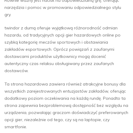
Równie ważny jest nacisk na odpowiedzialną grę, oferując
narzędzia i pomoc w promowaniu odpowiedzialnego stylu
gry.
twindor z dumą oferuje wyjątkową różnorodność odmian
hazardu, od tradycyjnych opcji gier hazardowych online po
szybką kategorię meczów sportowych i obstawiania
zakładów esportowych. Oprócz powiązań z zaufanymi
dostawcami produktów użytkownicy mogą docenić
autentyczny czas relaksu obsługiwany przez zaufanych
dostawców.
Ta strona hazardowa zawiera również atrakcyjne bonusy dla
wszystkich zarejestrowanych entuzjastów zakładów, oferując
dodatkowy poziom oczekiwania na każdą rundę. Ponadto ta
strona zapewnia bezproblemową dostępność bez względu na
urządzenia, pozwalając graczom doświadczyć preferowanych
opcji gier, niezależnie od tego, czy są na laptopie, czy
smartfonie.