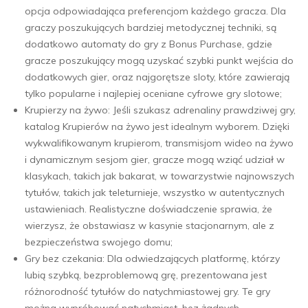
opcja odpowiadająca preferencjom każdego gracza. Dla
graczy poszukujących bardziej metodycznej techniki, są
dodatkowo automaty do gry z Bonus Purchase, gdzie
gracze poszukujący mogą uzyskać szybki punkt wejścia do
dodatkowych gier, oraz najgorętsze sloty, które zawierają
tylko popularne i najlepiej oceniane cyfrowe gry slotowe;
Krupierzy na żywo: Jeśli szukasz adrenaliny prawdziwej gry,
katalog Krupierów na żywo jest idealnym wyborem. Dzięki
wykwalifikowanym krupierom, transmisjom wideo na żywo
i dynamicznym sesjom gier, gracze mogą wziąć udział w
klasykach, takich jak bakarat, w towarzystwie najnowszych
tytułów, takich jak teleturnieje, wszystko w autentycznych
ustawieniach. Realistyczne doświadczenie sprawia, że ​​
wierzysz, że obstawiasz w kasynie stacjonarnym, ale z
bezpieczeństwa swojego domu;
Gry bez czekania: Dla odwiedzających platformę, którzy
lubią szybką, bezproblemową grę, prezentowana jest
różnorodność tytułów do natychmiastowej gry. Te gry
można wypróbować natychmiast, bez żadnych