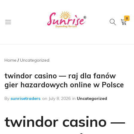
0
brwimpex
Home
Uncategorized
twindor casino — raj dla fanów
gier hazardowych online w Polsce
By
sunrisetraders
on
July 8, 2026
in
Uncategorized
twindor casino —