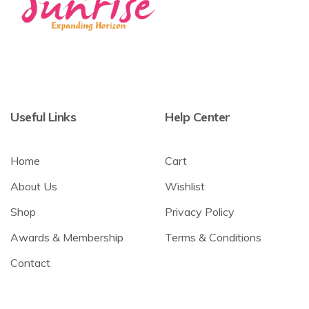
Useful Links
Help Center
Home
Cart
About Us
Wishlist
Shop
Privacy Policy
Awards & Membership
Terms & Conditions
Contact