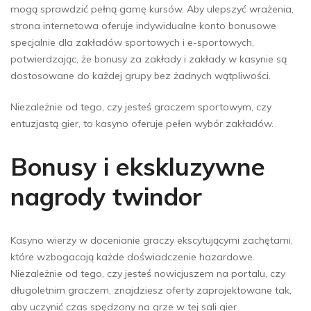
mogą sprawdzić pełną gamę kursów. Aby ulepszyć wrażenia,
strona internetowa oferuje indywidualne konto bonusowe
specjalnie dla zakładów sportowych i e-sportowych,
potwierdzając, że bonusy za zakłady i zakłady w kasynie są
dostosowane do każdej grupy bez żadnych wątpliwości.
Niezależnie od tego, czy jesteś graczem sportowym, czy
entuzjastą gier, to kasyno oferuje pełen wybór zakładów.
Bonusy i ekskluzywne
nagrody twindor
Kasyno wierzy w docenianie graczy ekscytującymi zachętami,
które wzbogacają każde doświadczenie hazardowe.
Niezależnie od tego, czy jesteś nowicjuszem na portalu, czy
długoletnim graczem, znajdziesz oferty zaprojektowane tak,
aby uczynić czas spędzony na grze w tej sali gier