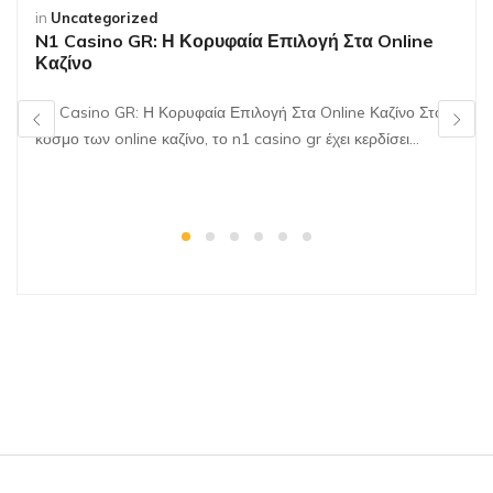
in
Uncategorized
N1 Casino GR: Η Κορυφαία Επιλογή Στα Online
Καζίνο
N1 Casino GR: Η Κορυφαία Επιλογή Στα Online Καζίνο Στον
κόσμο των online καζίνο, το n1 casino gr έχει κερδίσει…