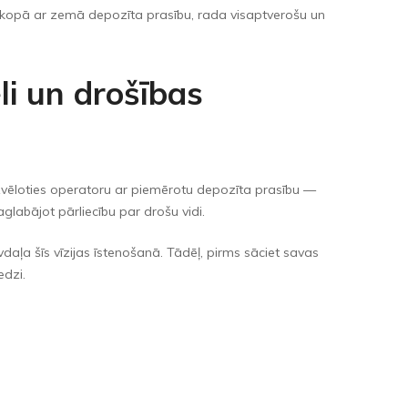
 kopā ar zemā depozīta prasību, rada visaptverošu un
li un drošības
Izvēloties operatoru ar piemērotu depozīta prasību —
glabājot pārliecību par drošu vidi.
vdaļa šīs vīzijas īstenošanā. Tādēļ, pirms sāciet savas
edzi.