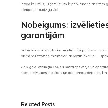
ierobežojumus, uzņēmumi bieži papildina to ar citām
klientam draudzīgu vidi.
Nobeigums: izvēlieties
garantijām
Sabiedrības līdzdalība un regulējumi ir panākuši to, k
piemērā retrozino minimālais depozīts tikai 5€ — spēlēt
Galu galā, atbildīga spēle ir katra spēlētāja un operato
spēļu aktivitātes, aplūkots un pārdomāts depozītu limits
Related Posts