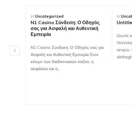
in
Uncategorized
in
Uncat
N1 Casino Σύνδεση: Ο Οδηγός
Untitl
σας για Ασφαλή και Αυθεντική
Εμπειρία
Giochi 
Winnita
N1 Casino Σύνδεση: Ο Οδηγός σας για
ampio, 
Ασφαλή και Αυθεντική Εμπειρία Στον
dettagl
κόσμο των διαδικτυακών καζίνο, η
ασφάλεια και η…