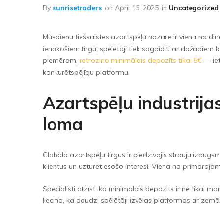
Floor Wipers
By
sunrisetraders
on
April 15, 2025
in
Uncategorized
Kitchen Wipers
Mūsdienu tiešsaistes azartspēļu nozare ir viena no din
Rod Set Spares
ienākošiem tirgū, spēlētāji tiek sagaidīti ar dažādiem
Sponge Mop
piemēram,
retrozino minimālais depozīts tikai 5€
— iet
konkurētspējīgu platformu.
Toilet Brushes
Azartspēļu industrija
loma
Globālā azartspēļu tirgus ir piedzīvojis strauju izaugsmi
klientus un uzturēt esošo interesi. Vienā no primārajā
Speciālisti atzīst, ka minimālais depozīts ir ne tikai m
liecina, ka daudzi spēlētāji izvēlas platformas ar ze