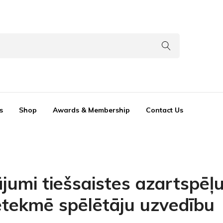
s
Shop
Awards & Membership
Contact Us
ājumi tiešsaistes azartspēļu 
ietekmē spēlētāju uzvedību