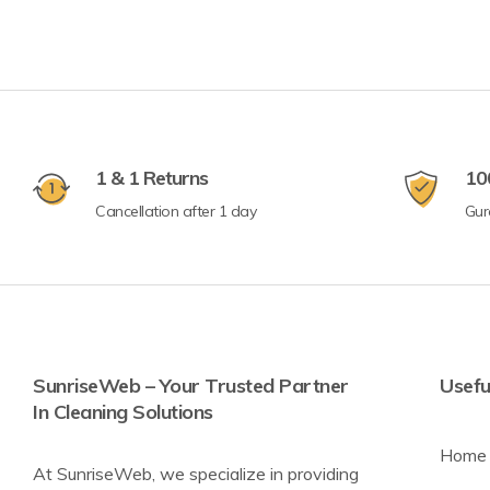
1 & 1 Returns
10
Cancellation after 1 day
Gur
SunriseWeb – Your Trusted Partner
Usefu
In Cleaning Solutions
Home
At SunriseWeb, we specialize in providing