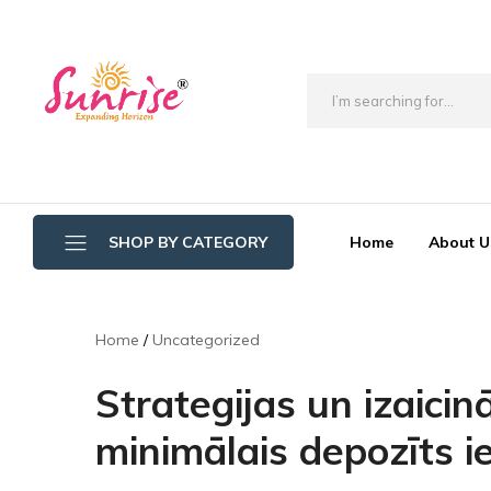
brwimpex
Home
About U
SHOP BY CATEGORY
Bathroom Wipers
Home
Uncategorized
Cotton/Thread Mop
Strategijas un izaicin
Crystal Mop Sponge Reffil
minimālais depozīts 
Dry Mop