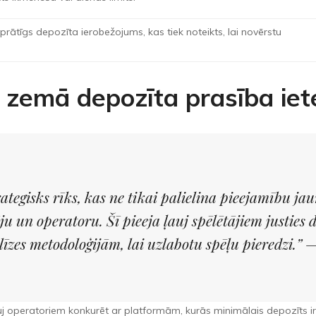
vprātīgs depozīta ierobežojums, kas tiek noteikts, lai novērstu
ā zemā depozīta prasība ie
ategisks rīks, kas ne tikai palielina pieejamību jau
ju un operatoru. Šī pieeja ļauj spēlētājiem justies 
īzes metodoloģijām, lai uzlabotu spēļu pieredzi.”
ļauj operatoriem konkurēt ar platformām, kurās minimālais depozīts ir