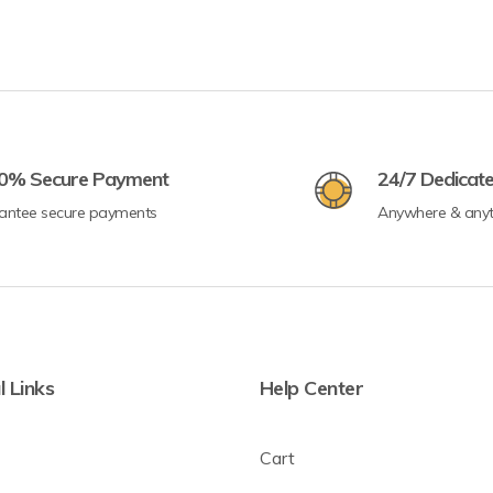
0% Secure Payment
24/7 Dedicat
antee secure payments
Anywhere & any
l Links
Help Center
Cart