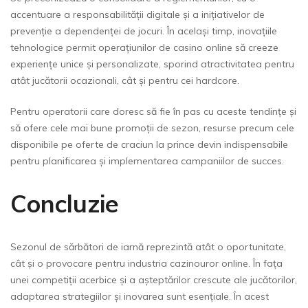
accentuare a responsabilității digitale și a inițiativelor de
prevenție a dependenței de jocuri. În același timp, inovațiile
tehnologice permit operațiunilor de casino online să creeze
experiențe unice și personalizate, sporind atractivitatea pentru
atât jucătorii ocazionali, cât și pentru cei hardcore.
Pentru operatorii care doresc să fie în pas cu aceste tendințe și
să ofere cele mai bune promoții de sezon, resurse precum cele
disponibile pe oferte de craciun la prince devin indispensabile
pentru planificarea și implementarea campaniilor de succes.
Concluzie
Sezonul de sărbători de iarnă reprezintă atât o oportunitate,
cât și o provocare pentru industria cazinouror online. În fața
unei competiții acerbice și a așteptărilor crescute ale jucătorilor,
adaptarea strategiilor și inovarea sunt esențiale. În acest