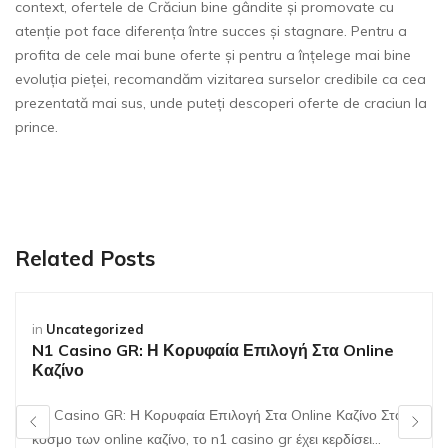
context, ofertele de Crăciun bine gândite și promovate cu
atenție pot face diferența între succes și stagnare. Pentru a
profita de cele mai bune oferte și pentru a înțelege mai bine
evoluția pieței, recomandăm vizitarea surselor credibile ca cea
prezentată mai sus, unde puteți descoperi oferte de craciun la
prince.
Related Posts
in
Uncategorized
N1 Casino GR: Η Κορυφαία Επιλογή Στα Online
Καζίνο
N1 Casino GR: Η Κορυφαία Επιλογή Στα Online Καζίνο Στον
κόσμο των online καζίνο, το n1 casino gr έχει κερδίσει…