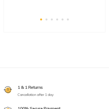
1 & 1 Returns
Cancellation after 1 day
100% Secure Payment