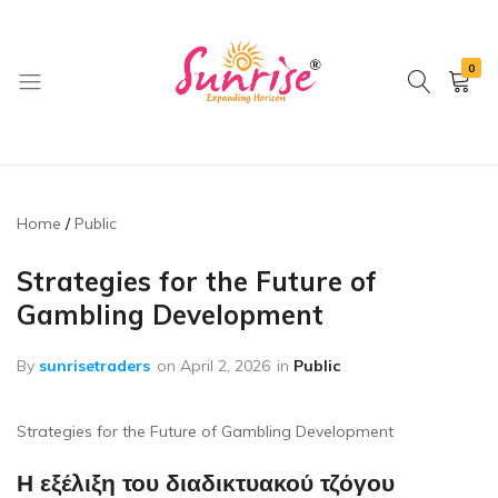
0
brwimpex
Home
Public
Strategies for the Future of
Gambling Development
By
sunrisetraders
on
April 2, 2026
in
Public
Strategies for the Future of Gambling Development
Η εξέλιξη του διαδικτυακού τζόγου