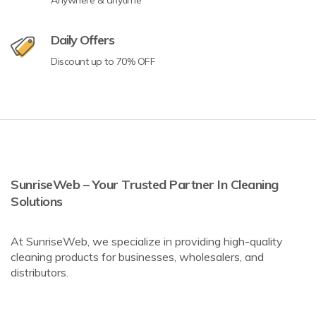
Anywhere & anytime
Daily Offers
Discount up to 70% OFF
SunriseWeb – Your Trusted Partner In Cleaning
Solutions
At SunriseWeb, we specialize in providing high-quality
cleaning products for businesses, wholesalers, and
distributors.