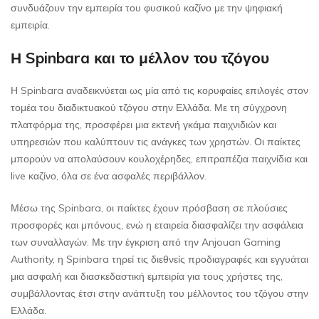
συνδυάζουν την εμπειρία του φυσικού καζίνο με την ψηφιακή
εμπειρία.
Η Spinbara και το μέλλον του τζόγου
Η Spinbara αναδεικνύεται ως μία από τις κορυφαίες επιλογές στον
τομέα του διαδικτυακού τζόγου στην Ελλάδα. Με τη σύγχρονη
πλατφόρμα της, προσφέρει μια εκτενή γκάμα παιχνιδιών και
υπηρεσιών που καλύπτουν τις ανάγκες των χρηστών. Οι παίκτες
μπορούν να απολαύσουν κουλοχέρηδες, επιτραπέζια παιχνίδια και
live καζίνο, όλα σε ένα ασφαλές περιβάλλον.
Μέσω της Spinbara, οι παίκτες έχουν πρόσβαση σε πλούσιες
προσφορές και μπόνους, ενώ η εταιρεία διασφαλίζει την ασφάλεια
των συναλλαγών. Με την έγκριση από την Anjouan Gaming
Authority, η Spinbara τηρεί τις διεθνείς προδιαγραφές και εγγυάται
μια ασφαλή και διασκεδαστική εμπειρία για τους χρήστες της,
συμβάλλοντας έτσι στην ανάπτυξη του μέλλοντος του τζόγου στην
Ελλάδα.