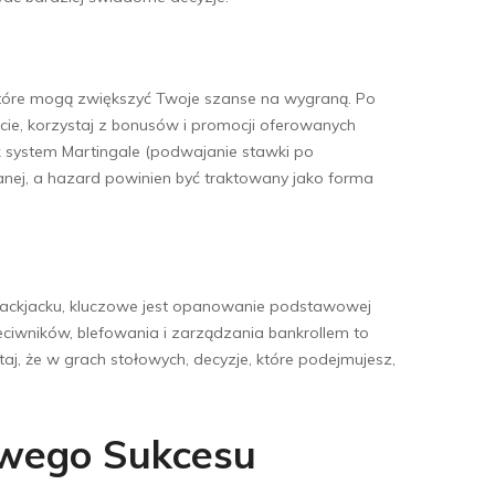
i, które mogą zwiększyć Twoje szanse na wygraną. Po
ecie, korzystaj z bonusów i promocji oferowanych
ak system Martingale (podwajanie stawki po
ranej, a hazard powinien być traktowany jako forma
W blackjacku, kluczowe jest opanowanie podstawowej
eciwników, blefowania i zarządzania bankrollem to
j, że w grach stołowych, decyzje, które podejmujesz,
owego Sukcesu