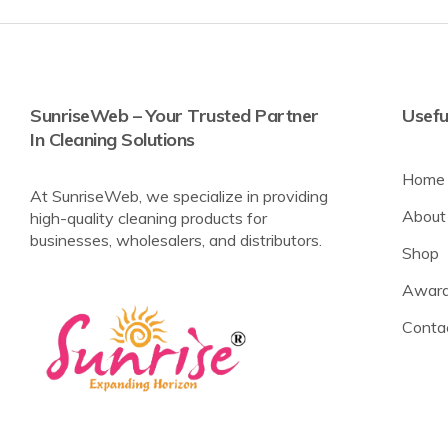
SunriseWeb – Your Trusted Partner
Usefu
In Cleaning Solutions
Home
At SunriseWeb, we specialize in providing
About
high-quality cleaning products for
businesses, wholesalers, and distributors.
Shop
Award
Conta