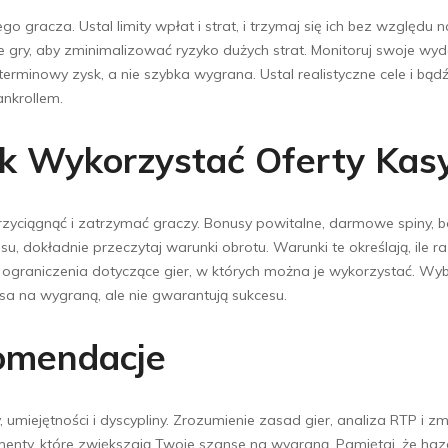
racza. Ustal limity wpłat i strat, i trzymaj się ich bez względu na
je gry, aby zminimalizować ryzyko dużych strat. Monitoruj swoje wyd
erminowy zysk, a nie szybka wygrana. Ustal realistyczne cele i bąd
ankrollem.
ak Wykorzystać Oferty Kas
przyciągnąć i zatrzymać graczy. Bonusy powitalne, darmowe spiny, 
su, dokładnie przeczytaj warunki obrotu. Warunki te określają, ile
ograniczenia dotyczące gier, w których można je wykorzystać. Wybie
sa na wygraną, ale nie gwarantują sukcesu.
omendacje
miejętności i dyscypliny. Zrozumienie zasad gier, analiza RTP i z
nty, które zwiększają Twoje szanse na wygraną. Pamiętaj, że haza