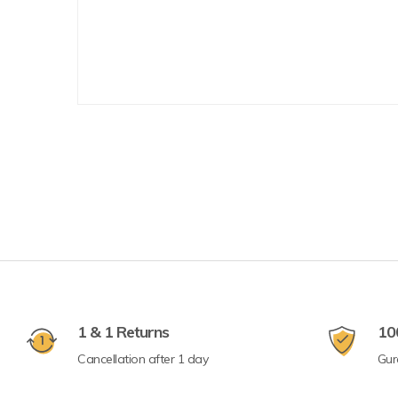
1 & 1 Returns
10
Cancellation after 1 day
Gur