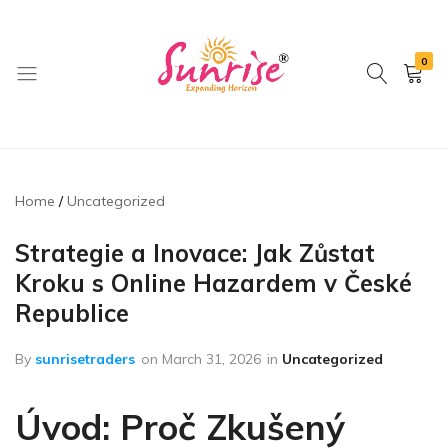
0
brwimpex
Home
Uncategorized
Strategie a Inovace: Jak Zůstat
Kroku s Online Hazardem v České
Republice
By
sunrisetraders
on
March 31, 2026
in
Uncategorized
Úvod: Proč Zkušený