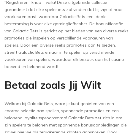
“Registreren” knop – voila! Deze uitgebreide collectie
garandeert dat elke speler iets zal vinden dat bij zijn of haar
voorkeuren past, waardoor Galactic Bets een ideale
bestemming is voor elke gamingliefhebber. De bonusfilosofie
van Galactic Bets is gericht op het bieden van een diverse reeks
promoties die inspelen op verschillende voorkeuren van
spelers. Door een diverse reeks promoties aan te bieden,
streeft Galactic Bets ernaar in te spelen op verschillende
voorkeuren van spelers, waardoor elk bezoek aan het casino
boeiend en belonend wordt.
Betaal zoals Jij Wilt
Welkom bij Galactic Bets, waar je kunt genieten van een
enorme selectie aan spellen, spannende promoties en een
belonend loyaliteitsprogramma! Galactic Bets zet zich in om
zijn spelers te belonen met spannende bonusaanbiedingen die
zowel nieuwe als terugkerende klanten aanspreken. Door