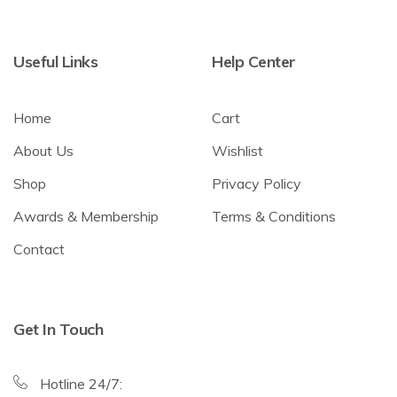
Useful Links
Help Center
Home
Cart
About Us
Wishlist
Shop
Privacy Policy
Awards & Membership
Terms & Conditions
Contact
Get In Touch
Hotline 24/7: