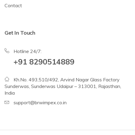
Contact
Get In Touch
Hotline 24/7:
+91 8290514889
Kh.No. 493,510/492, Arvind Nagar Glass Factory
Sunderwas, Sunderwas Udaipur – 313001, Rajasthan,
India
support@brwimpex.co.in