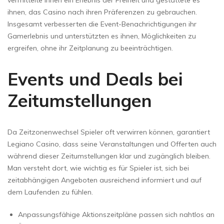
ihnen, das Casino nach ihren Präferenzen zu gebrauchen.
Insgesamt verbesserten die Event-Benachrichtigungen ihr
Gamerlebnis und unterstützten es ihnen, Möglichkeiten zu
ergreifen, ohne ihr Zeitplanung zu beeinträchtigen.
Events und Deals bei
Zeitumstellungen
Da Zeitzonenwechsel Spieler oft verwirren können, garantiert
Legiano Casino, dass seine Veranstaltungen und Offerten auch
während dieser Zeitumstellungen klar und zugänglich bleiben.
Man versteht dort, wie wichtig es für Spieler ist, sich bei
zeitabhängigen Angeboten ausreichend informiert und auf
dem Laufenden zu fühlen.
Anpassungsfähige Aktionszeitpläne passen sich nahtlos an