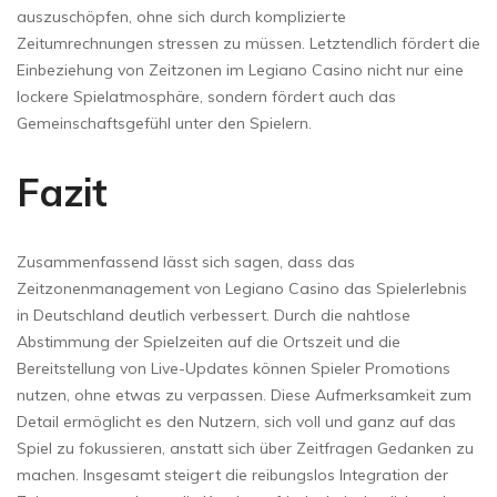
auszuschöpfen, ohne sich durch komplizierte
Zeitumrechnungen stressen zu müssen. Letztendlich fördert die
Einbeziehung von Zeitzonen im Legiano Casino nicht nur eine
lockere Spielatmosphäre, sondern fördert auch das
Gemeinschaftsgefühl unter den Spielern.
Fazit
Zusammenfassend lässt sich sagen, dass das
Zeitzonenmanagement von Legiano Casino das Spielerlebnis
in Deutschland deutlich verbessert. Durch die nahtlose
Abstimmung der Spielzeiten auf die Ortszeit und die
Bereitstellung von Live-Updates können Spieler Promotions
nutzen, ohne etwas zu verpassen. Diese Aufmerksamkeit zum
Detail ermöglicht es den Nutzern, sich voll und ganz auf das
Spiel zu fokussieren, anstatt sich über Zeitfragen Gedanken zu
machen. Insgesamt steigert die reibungslos Integration der