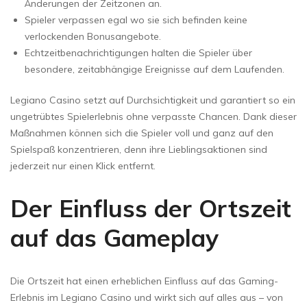
Änderungen der Zeitzonen an.
Spieler verpassen egal wo sie sich befinden keine
verlockenden Bonusangebote.
Echtzeitbenachrichtigungen halten die Spieler über
besondere, zeitabhängige Ereignisse auf dem Laufenden.
Legiano Casino setzt auf Durchsichtigkeit und garantiert so ein
ungetrübtes Spielerlebnis ohne verpasste Chancen. Dank dieser
Maßnahmen können sich die Spieler voll und ganz auf den
Spielspaß konzentrieren, denn ihre Lieblingsaktionen sind
jederzeit nur einen Klick entfernt.
Der Einfluss der Ortszeit
auf das Gameplay
Die Ortszeit hat einen erheblichen Einfluss auf das Gaming-
Erlebnis im Legiano Casino und wirkt sich auf alles aus – von