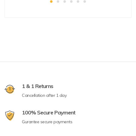
1 & 1 Returns
Cancellation after 1 day
100% Secure Payment
Gurantee secure payments