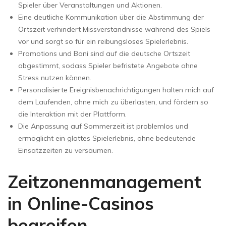
Spieler über Veranstaltungen und Aktionen.
Eine deutliche Kommunikation über die Abstimmung der
Ortszeit verhindert Missverständnisse während des Spiels
vor und sorgt so für ein reibungsloses Spielerlebnis.
Promotions und Boni sind auf die deutsche Ortszeit
abgestimmt, sodass Spieler befristete Angebote ohne
Stress nutzen können.
Personalisierte Ereignisbenachrichtigungen halten mich auf
dem Laufenden, ohne mich zu überlasten, und fördern so
die Interaktion mit der Plattform.
Die Anpassung auf Sommerzeit ist problemlos und
ermöglicht ein glattes Spielerlebnis, ohne bedeutende
Einsatzzeiten zu versäumen.
Zeitzonenmanagement
in Online-Casinos
begreifen