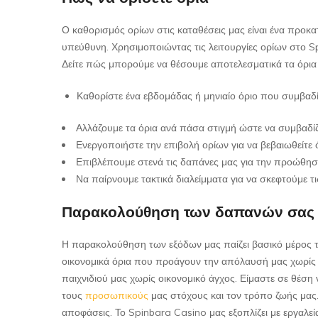
Ο καθορισμός ορίων στις καταθέσεις μας είναι ένα προκα
υπεύθυνη. Χρησιμοποιώντας τις λειτουργίες ορίων στο S
Δείτε πώς μπορούμε να θέσουμε αποτελεσματικά τα όρια
Καθορίστε ένα εβδομάδας ή μηνιαίο όριο που συμβαδ
Αλλάζουμε τα όρια ανά πάσα στιγμή ώστε να συμβαδίζ
Ενεργοποιήστε την επιβολή ορίων για να βεβαιωθείτε
Επιβλέπουμε στενά τις δαπάνες μας για την προώθησ
Να παίρνουμε τακτικά διαλείμματα για να σκεφτούμε τι
Παρακολούθηση των δαπανών σας
Η παρακολούθηση των εξόδων μας παίζει βασικό μέρος τ
οικονομικά όρια που προάγουν την απόλαυσή μας χωρίς υ
παιχνιδιού μας χωρίς οικονομικό άγχος. Είμαστε σε θέσ
τους
προσωπικούς
μας στόχους και τον τρόπο ζωής μας.
αποφάσεις. Το Spinbara Casino μας εξοπλίζει με εργαλεί