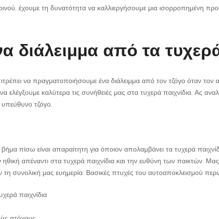
ινού, έχουμε τη δυνατότητα να καλλιεργήσουμε μια ισορροπημένη προσέ
α διάλειμμα από τα τυχερά
πιτρέπει να πραγματοποιήσουμε ένα διάλειμμα από τον τζόγο όταν τον
α ελέγξουμε καλύτερα τις συνήθειές μας στα τυχερά παιχνίδια. Ας ανα
ν υπεύθυνο τζόγο.
ήμα πίσω είναι απαραίτητη για όποιον απολαμβάνει τα τυχερά παιχνίδ
 ηθική απέναντι στα τυχερά παιχνίδια και την ευθύνη των παικτών. Μα
ν τη συνολική μας ευημερία. Βασικές πτυχές του αυτοαποκλεισμού περ
υχερά παιχνίδια
ούς στόχους