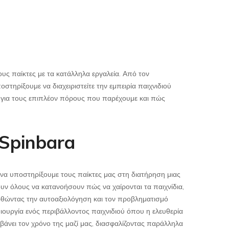
υς παίκτες με τα κατάλληλα εργαλεία. Από τον
τηρίξουμε να διαχειριστείτε την εμπειρία παιχνιδιού
οι για τους επιπλέον πόρους που παρέχουμε και πώς
Spinbara
α να υποστηρίξουμε τους παίκτες μας στη διατήρηση μιας
ν όλους να κατανοήσουν πώς να χαίρονται τα παιχνίδια,
ωθώντας την αυτοαξιολόγηση και τον προβληματισμό
ιουργία ενός περιβάλλοντος παιχνιδιού όπου η ελευθερία
άνει τον χρόνο της μαζί μας, διασφαλίζοντας παράλληλα