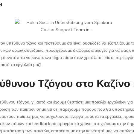
d
ν υπεύθυνο τζόγο και πιστεύουμε ότι είναι ουσιώδες να εξοπλίζουμε το
ικών ορίων συνεδρίας, προσφέρουμε διάφορες επιλογές για να σας υποσ
τη δυνατότητα να κάνετε ένα βήμα πίσω όταν χρειάζεται. Είστε περίεργ
αυτά τα εργαλεία μαζί.
θυνου Τζόγου στο Καζίνο 
θυνου τζόγου, γι’ αυτό και έχουμε θεσπίσει μια ποικιλία εργαλείων γι
έρωση των παικτών σημαίνει ότι παρέχουμε πόρους που θα υποστηρίξου
με τους παίκτες μας να ασχολούνται ενεργά με αυτά τα εργαλεία, προ
ευτικών πόρων και feedback σε πραγματικό χρόνο, στοχεύουμε στην δημ
ή κατάσταση των παικτών, επιτρέπουμε στην κοινότητά μας να απολαμβ