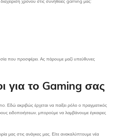
διαχείριση χρόνου στις συνήθειές gaming μας:
τησία που προσφέρει. Ας πάρουμε μαζί υπεύθυνες
ι για το Gaming σας
ino. Εδώ ακριβώς έρχεται να παίξει ρόλο ο πραγματικός
μέτρους ειδοποιήσεων, μπορούμε να λαμβάνουμε έγκαιρες
ρία μας στις ανάγκες μας. Είτε ανακαλύπτουμε νέα