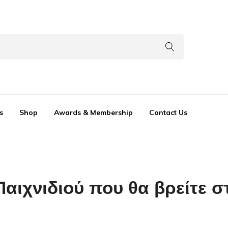
s
Shop
Awards & Membership
Contact Us
ιχνιδιού που θα βρείτε σ