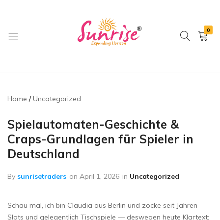
0
brwimpex
Home
Uncategorized
Spielautomaten-Geschichte &
Craps-Grundlagen für Spieler in
Deutschland
By
sunrisetraders
on
April 1, 2026
in
Uncategorized
Schau mal, ich bin Claudia aus Berlin und zocke seit Jahren
Slots und gelegentlich Tischspiele — deswegen heute Klartext: