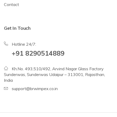
Contact
Get In Touch
Hotline 24/7:
+91 8290514889
Kh.No. 493,510/492, Arvind Nagar Glass Factory
Sunderwas, Sunderwas Udaipur – 313001, Rajasthan,
India
support@brwimpex.co.in