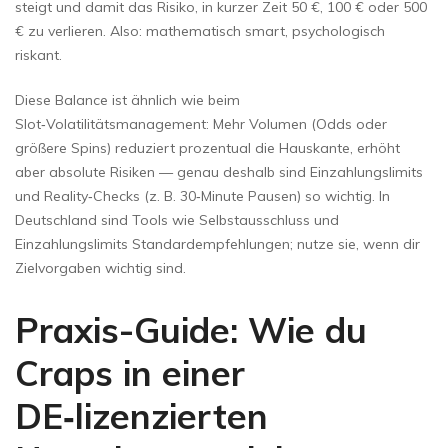
steigt und damit das Risiko, in kurzer Zeit 50 €, 100 € oder 500
€ zu verlieren. Also: mathematisch smart, psychologisch
riskant.
Diese Balance ist ähnlich wie beim
Slot‑Volatilitätsmanagement: Mehr Volumen (Odds oder
größere Spins) reduziert prozentual die Hauskante, erhöht
aber absolute Risiken — genau deshalb sind Einzahlungslimits
und Reality‑Checks (z. B. 30‑Minute Pausen) so wichtig. In
Deutschland sind Tools wie Selbstausschluss und
Einzahlungslimits Standardempfehlungen; nutze sie, wenn dir
Zielvorgaben wichtig sind.
Praxis-Guide: Wie du
Craps in einer
DE‑lizenzierten