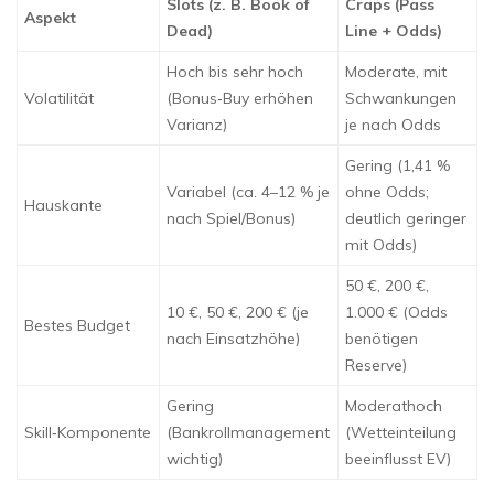
Slots (z. B. Book of
Craps (Pass
Aspekt
Dead)
Line + Odds)
Hoch bis sehr hoch
Moderate, mit
Volatilität
(Bonus‑Buy erhöhen
Schwankungen
Varianz)
je nach Odds
Gering (1,41 %
Variabel (ca. 4–12 % je
ohne Odds;
Hauskante
nach Spiel/Bonus)
deutlich geringer
mit Odds)
50 €, 200 €,
10 €, 50 €, 200 € (je
1.000 € (Odds
Bestes Budget
nach Einsatzhöhe)
benötigen
Reserve)
Gering
Moderathoch
Skill‑Komponente
(Bankrollmanagement
(Wetteinteilung
wichtig)
beeinflusst EV)