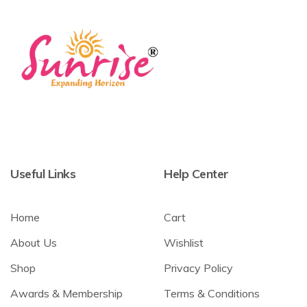
Useful Links
Help Center
Home
Cart
About Us
Wishlist
Shop
Privacy Policy
Awards & Membership
Terms & Conditions