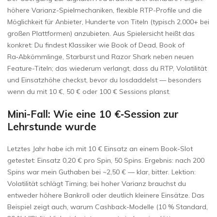
höhere Varianz-Spielmechaniken, flexible RTP-Profile und die
Möglichkeit für Anbieter, Hunderte von Titeln (typisch 2.000+ bei
großen Plattformen) anzubieten. Aus Spielersicht heißt das
konkret: Du findest Klassiker wie Book of Dead, Book of
Ra‑Abkömmlinge, Starburst und Razor Shark neben neuen
Feature-Titeln; das wiederum verlangt, dass du RTP, Volatilität
und Einsatzhöhe checkst, bevor du losdaddelst — besonders
wenn du mit 10 €, 50 € oder 100 € Sessions planst.
Mini-Fall: Wie eine 10 €‑Session zur
Lehrstunde wurde
Letztes Jahr habe ich mit 10 € Einsatz an einem Book-Slot
getestet: Einsatz 0,20 € pro Spin, 50 Spins. Ergebnis: nach 200
Spins war mein Guthaben bei ~2,50 € — klar, bitter. Lektion:
Volatilität schlägt Timing; bei hoher Varianz brauchst du
entweder höhere Bankroll oder deutlich kleinere Einsätze. Das
Beispiel zeigt auch, warum Cashback-Modelle (10 % Standard,