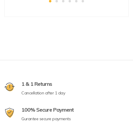
1 & 1 Returns
Cancellation after 1 day
100% Secure Payment
Gurantee secure payments