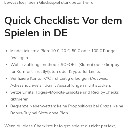
bewusstsein beim Glücksspiel stark betont wird.
Quick Checklist: Vor dem
Spielen in DE
Mindesteinsatz-Plan: 10 €, 20 €, 50 € oder 100 € Budget
festlegen.
Wähle Zahlungsmethode: SOFORT (Klarna) oder Giropay
für Komfort, Trustly/Jeton oder Krypto für Limits.
Verifiziere Konto: KYC frühzeitig erledigen (Ausweis,
Adressnachweis), damit Auszahlungen nicht stocken.
Setze Limits: Tages-/Monats‑Einsätze und Reality‑Checks
aktivieren.
Begrenze Nebenwetten: Keine Propositions bei Craps, keine
Bonus‑Buy bei Slots ohne Plan.
Wenn du diese Checkliste befolgst, spielst du nicht perfekt,