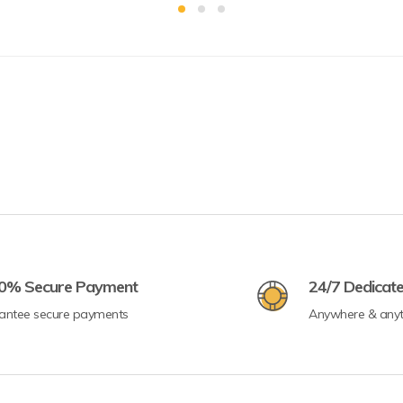
0% Secure Payment
24/7 Dedicat
antee secure payments
Anywhere & any