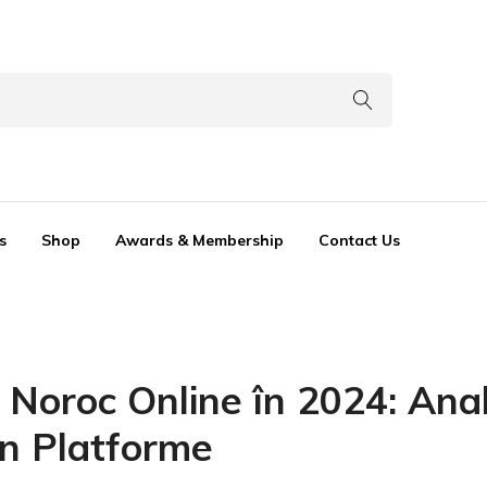
s
Shop
Awards & Membership
Contact Us
 Noroc Online în 2024: Anal
 în Platforme