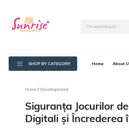
brwimpex
Home
About U
SHOP BY CATEGORY
Bathroom Wipers
Home
Uncategorized
Cotton/Thread Mop
Siguranța Jocurilor de
Crystal Mop Sponge Reffil
Digitali și Încrederea
Dry Mop