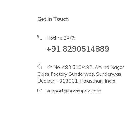
Get In Touch
Hotline 24/7:
+91 8290514889
Kh.No. 493,510/492, Arvind Nagar
Glass Factory Sunderwas, Sunderwas
Udaipur – 313001, Rajasthan, India
support@brwimpex.co.in