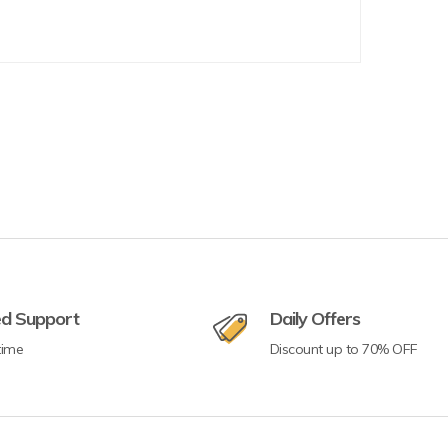
ed Support
Daily Offers
time
Discount up to 70% OFF