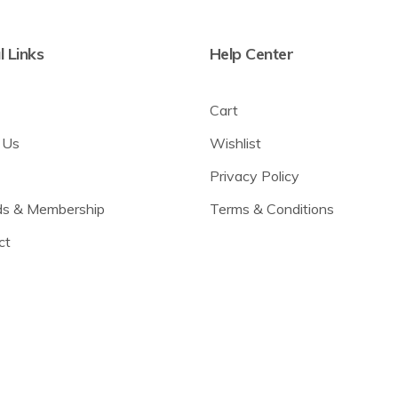
l Links
Help Center
Cart
 Us
Wishlist
Privacy Policy
s & Membership
Terms & Conditions
ct