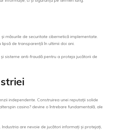
ar informație, ci și siguranță pe termen lung.
um și măsurile de securitate cibernetică implementate.
lipsă de transparență în ultimii doi ani.
i sisteme anti-fraudă pentru a proteja jucătorii de
striei
enzii independente. Construirea unei reputații solide
a alterspin casino? devine o întrebare fundamentală, ale
 Industria are nevoie de jucători informați și protejați,