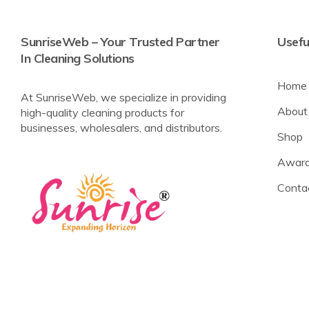
SunriseWeb – Your Trusted Partner
Usefu
In Cleaning Solutions
Home
At SunriseWeb, we specialize in providing
About
high-quality cleaning products for
businesses, wholesalers, and distributors.
Shop
Award
Conta