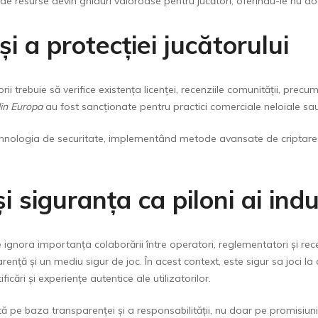
l de resurse devin ghiduri valoroase pentru jucători, oferindu-le nu do
și a protecției jucătorului
ii trebuie să verifice existența licenței, recenziile comunității, prec
din Europa
au fost sancționate pentru practici comerciale neloiale sau 
tehnologia de securitate, implementând metode avansate de criptare ș
i siguranța ca piloni ai indu
 ignora importanța colaborării între operatori, reglementatori și rec
arență și un mediu sigur de joc. În acest context, este sigur sa joci l
icări și experiențe autentice ale utilizatorilor.
ită pe baza transparenței și a responsabilității, nu doar pe promisiuni.