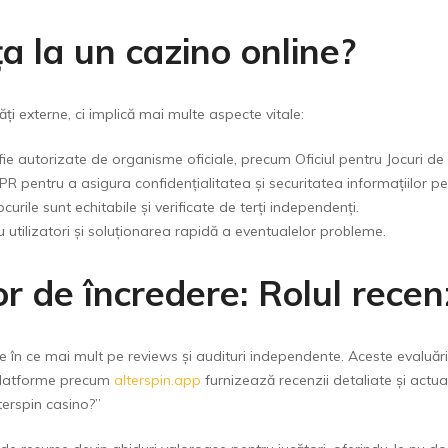
 la un cazino online?
ăți externe, ci implică mai multe aspecte vitale:
 fie autorizate de organisme oficiale, precum Oficiul pentru Jocuri 
pentru a asigura confidențialitatea și securitatea informațiilor pe
urile sunt echitabile și verificate de terți independenți.
u utilizatori și soluționarea rapidă a eventualelor probleme.
r de încredere: Rolul recen
e în ce mai mult pe reviews și audituri independente. Aceste evaluări 
, platforme precum
alterspin.app
furnizează recenzii detaliate și actu
lterspin casino?”