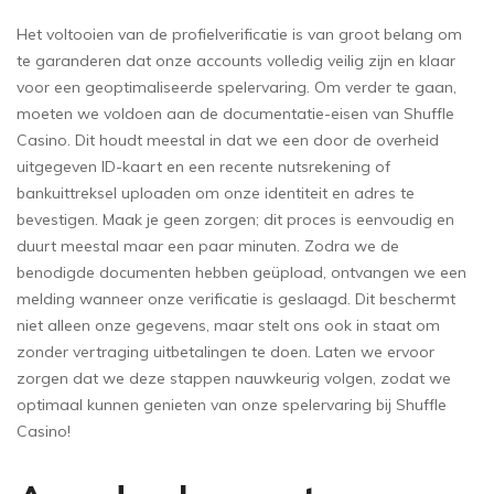
Het voltooien van de profielverificatie is van groot belang om
te garanderen dat onze accounts volledig veilig zijn en klaar
voor een geoptimaliseerde spelervaring. Om verder te gaan,
moeten we voldoen aan de documentatie-eisen van Shuffle
Casino. Dit houdt meestal in dat we een door de overheid
uitgegeven ID-kaart en een recente nutsrekening of
bankuittreksel uploaden om onze identiteit en adres te
bevestigen. Maak je geen zorgen; dit proces is eenvoudig en
duurt meestal maar een paar minuten. Zodra we de
benodigde documenten hebben geüpload, ontvangen we een
melding wanneer onze verificatie is geslaagd. Dit beschermt
niet alleen onze gegevens, maar stelt ons ook in staat om
zonder vertraging uitbetalingen te doen. Laten we ervoor
zorgen dat we deze stappen nauwkeurig volgen, zodat we
optimaal kunnen genieten van onze spelervaring bij Shuffle
Casino!