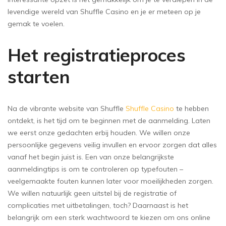
levendige wereld van Shuffle Casino en je er meteen op je
gemak te voelen.
Het registratieproces
starten
Na de vibrante website van Shuffle
Shuffle Casino
te hebben
ontdekt, is het tijd om te beginnen met de aanmelding. Laten
we eerst onze gedachten erbij houden. We willen onze
persoonlijke gegevens veilig invullen en ervoor zorgen dat alles
vanaf het begin juist is. Een van onze belangrijkste
aanmeldingtips is om te controleren op typefouten –
veelgemaakte fouten kunnen later voor moeilijkheden zorgen.
We willen natuurlijk geen uitstel bij de registratie of
complicaties met uitbetalingen, toch? Daarnaast is het
belangrijk om een sterk wachtwoord te kiezen om ons online