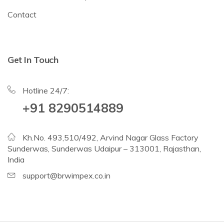
Contact
Get In Touch
Hotline 24/7:
+91 8290514889
Kh.No. 493,510/492, Arvind Nagar Glass Factory
Sunderwas, Sunderwas Udaipur – 313001, Rajasthan,
India
support@brwimpex.co.in