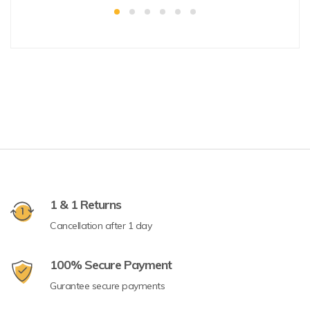
1 & 1 Returns
Cancellation after 1 day
100% Secure Payment
Gurantee secure payments