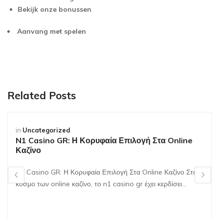
Bekijk onze bonussen
Aanvang met spelen
Related Posts
in
Uncategorized
N1 Casino GR: Η Κορυφαία Επιλογή Στα Online
Καζίνο
N1 Casino GR: Η Κορυφαία Επιλογή Στα Online Καζίνο Στον
κόσμο των online καζίνο, το n1 casino gr έχει κερδίσει…