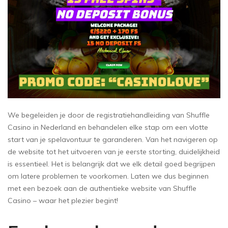
We begeleiden je door de registratiehandleiding van Shuffle
Casino in Nederland en behandelen elke stap om een vlotte
start van je spelavontuur te garanderen. Van het navigeren op
de website tot het uitvoeren van je eerste storting, duidelijkheid
is essentieel. Het is belangrijk dat we elk detail goed begrijpen
om latere problemen te voorkomen. Laten we dus beginnen
met een bezoek aan de authentieke website van Shuffle
Casino – waar het plezier begint!