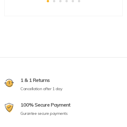
1 & 1 Returns
Cancellation after 1 day
100% Secure Payment
Gurantee secure payments