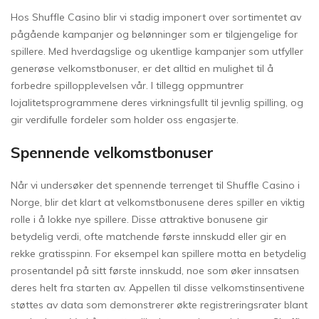
Hos Shuffle Casino blir vi stadig imponert over sortimentet av
pågående kampanjer og belønninger som er tilgjengelige for
spillere. Med hverdagslige og ukentlige kampanjer som utfyller
generøse velkomstbonuser, er det alltid en mulighet til å
forbedre spillopplevelsen vår. I tillegg oppmuntrer
lojalitetsprogrammene deres virkningsfullt til jevnlig spilling, og
gir verdifulle fordeler som holder oss engasjerte.
Spennende velkomstbonuser
Når vi undersøker det spennende terrenget til Shuffle Casino i
Norge, blir det klart at velkomstbonusene deres spiller en viktig
rolle i å lokke nye spillere. Disse attraktive bonusene gir
betydelig verdi, ofte matchende første innskudd eller gir en
rekke gratisspinn. For eksempel kan spillere motta en betydelig
prosentandel på sitt første innskudd, noe som øker innsatsen
deres helt fra starten av. Appellen til disse velkomstinsentivene
støttes av data som demonstrerer økte registreringsrater blant