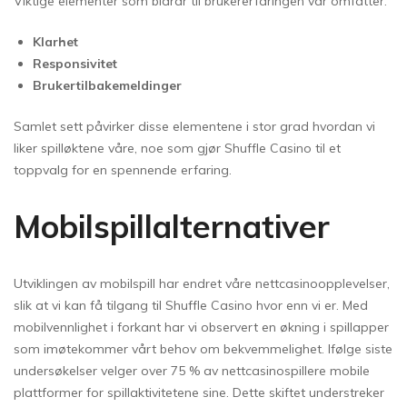
Viktige elementer som bidrar til brukererfaringen vår omfatter:
Klarhet
Responsivitet
Brukertilbakemeldinger
Samlet sett påvirker disse elementene i stor grad hvordan vi
liker spilløktene våre, noe som gjør Shuffle Casino til et
toppvalg for en spennende erfaring.
Mobilspillalternativer
Utviklingen av mobilspill har endret våre nettcasinoopplevelser,
slik at vi kan få tilgang til Shuffle Casino hvor enn vi er. Med
mobilvennlighet i forkant har vi observert en økning i spillapper
som imøtekommer vårt behov om bekvemmelighet. Ifølge siste
undersøkelser velger over 75 % av nettcasinospillere mobile
plattformer for spillaktivitetene sine. Dette skiftet understreker