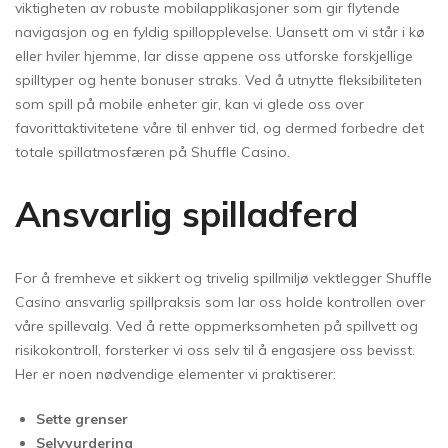
viktigheten av robuste mobilapplikasjoner som gir flytende
navigasjon og en fyldig spillopplevelse. Uansett om vi står i kø
eller hviler hjemme, lar disse appene oss utforske forskjellige
spilltyper og hente bonuser straks. Ved å utnytte fleksibiliteten
som spill på mobile enheter gir, kan vi glede oss over
favorittaktivitetene våre til enhver tid, og dermed forbedre det
totale spillatmosfæren på Shuffle Casino.
Ansvarlig spilladferd
For å fremheve et sikkert og trivelig spillmiljø vektlegger Shuffle
Casino ansvarlig spillpraksis som lar oss holde kontrollen over
våre spillevalg. Ved å rette oppmerksomheten på spillvett og
risikokontroll, forsterker vi oss selv til å engasjere oss bevisst.
Her er noen nødvendige elementer vi praktiserer:
Sette grenser
Selvvurdering