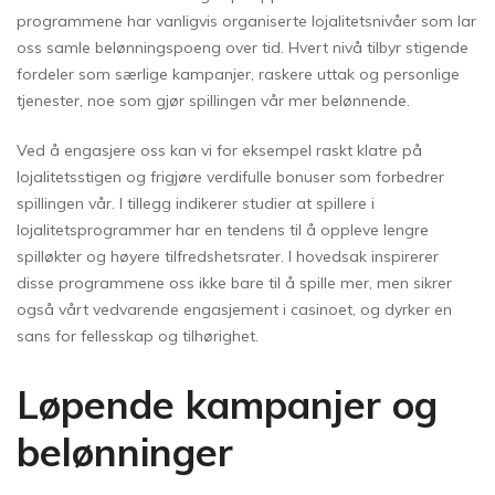
programmene har vanligvis organiserte lojalitetsnivåer som lar
oss samle belønningspoeng over tid. Hvert nivå tilbyr stigende
fordeler som særlige kampanjer, raskere uttak og personlige
tjenester, noe som gjør spillingen vår mer belønnende.
Ved å engasjere oss kan vi for eksempel raskt klatre på
lojalitetsstigen og frigjøre verdifulle bonuser som forbedrer
spillingen vår. I tillegg indikerer studier at spillere i
lojalitetsprogrammer har en tendens til å oppleve lengre
spilløkter og høyere tilfredshetsrater. I hovedsak inspirerer
disse programmene oss ikke bare til å spille mer, men sikrer
også vårt vedvarende engasjement i casinoet, og dyrker en
sans for fellesskap og tilhørighet.
Løpende kampanjer og
belønninger