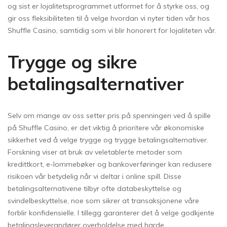
og sist er lojalitetsprogrammet utformet for å styrke oss, og
gir oss fleksibiliteten til å velge hvordan vi nyter tiden vår hos
Shuffle Casino, samtidig som vi blir honorert for lojaliteten vår.
Trygge og sikre
betalingsalternativer
Selv om mange av oss setter pris på spenningen ved å spille
på Shuffle Casino, er det viktig å prioritere vår økonomiske
sikkerhet ved å velge trygge og trygge betalingsalternativer.
Forskning viser at bruk av veletablerte metoder som
kredittkort, e-lommebøker og bankoverføringer kan redusere
risikoen vår betydelig når vi deltar i online spill. Disse
betalingsalternativene tilbyr ofte databeskyttelse og
svindelbeskyttelse, noe som sikrer at transaksjonene våre
forblir konfidensielle. I tillegg garanterer det å velge godkjente
betalingsleverandører overholdelse med harde