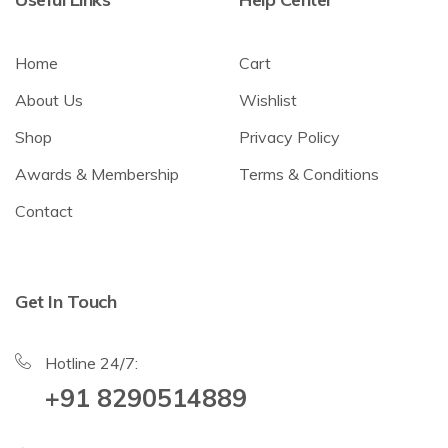
Home
Cart
About Us
Wishlist
Shop
Privacy Policy
Awards & Membership
Terms & Conditions
Contact
Get In Touch
Hotline 24/7:
+91 8290514889