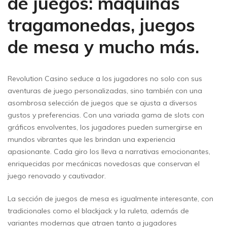
de juegos: máquinas
tragamonedas, juegos
de mesa y mucho más.
Revolution Casino seduce a los jugadores no solo con sus
aventuras de juego personalizadas, sino también con una
asombrosa selección de juegos que se ajusta a diversos
gustos y preferencias. Con una variada gama de slots con
gráficos envolventes, los jugadores pueden sumergirse en
mundos vibrantes que les brindan una experiencia
apasionante. Cada giro los lleva a narrativas emocionantes,
enriquecidas por mecánicas novedosas que conservan el
juego renovado y cautivador.
La sección de juegos de mesa es igualmente interesante, con
tradicionales como el blackjack y la ruleta, además de
variantes modernas que atraen tanto a jugadores