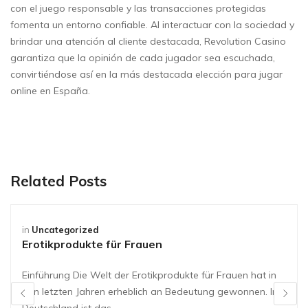
con el juego responsable y las transacciones protegidas
fomenta un entorno confiable. Al interactuar con la sociedad y
brindar una atención al cliente destacada, Revolution Casino
garantiza que la opinión de cada jugador sea escuchada,
convirtiéndose así en la más destacada elección para jugar
online en España.
Related Posts
in
Uncategorized
Erotikprodukte für Frauen
Einführung Die Welt der Erotikprodukte für Frauen hat in
den letzten Jahren erheblich an Bedeutung gewonnen. In