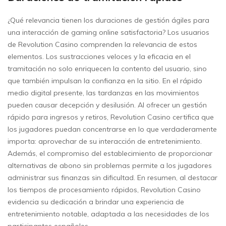
¿Qué relevancia tienen los duraciones de gestión ágiles para
una interacción de gaming online satisfactoria? Los usuarios
de Revolution Casino comprenden la relevancia de estos
elementos. Los sustracciones veloces y la eficacia en el
tramitación no solo enriquecen la contento del usuario, sino
que también impulsan la confianza en la sitio. En el rápido
medio digital presente, las tardanzas en las movimientos
pueden causar decepción y desilusión. Al ofrecer un gestión
rápido para ingresos y retiros, Revolution Casino certifica que
los jugadores puedan concentrarse en lo que verdaderamente
importa: aprovechar de su interacción de entretenimiento.
Además, el compromiso del establecimiento de proporcionar
alternativas de abono sin problemas permite a los jugadores
administrar sus finanzas sin dificultad. En resumen, al destacar
los tiempos de procesamiento rápidos, Revolution Casino
evidencia su dedicación a brindar una experiencia de
entretenimiento notable, adaptada a las necesidades de los