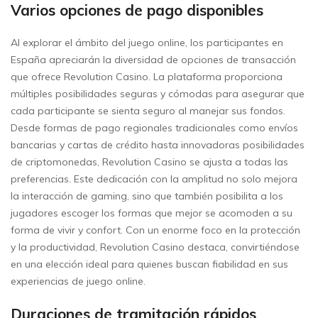
Varios opciones de pago disponibles
Al explorar el ámbito del juego online, los participantes en
España apreciarán la diversidad de opciones de transacción
que ofrece Revolution Casino. La plataforma proporciona
múltiples posibilidades seguras y cómodas para asegurar que
cada participante se sienta seguro al manejar sus fondos.
Desde formas de pago regionales tradicionales como envíos
bancarias y cartas de crédito hasta innovadoras posibilidades
de criptomonedas, Revolution Casino se ajusta a todas las
preferencias. Este dedicación con la amplitud no solo mejora
la interacción de gaming, sino que también posibilita a los
jugadores escoger los formas que mejor se acomoden a su
forma de vivir y confort. Con un enorme foco en la protección
y la productividad, Revolution Casino destaca, convirtiéndose
en una elección ideal para quienes buscan fiabilidad en sus
experiencias de juego online.
Duraciones de tramitación rápidos