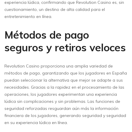
experiencia lúdica, confirmando que Revolution Casino es, sin
cuestionamiento, un destino de alta calidad para el
entretenimiento en línea.
Métodos de pago
seguros y retiros veloces
Revolution Casino proporciona una amplia variedad de
métodos de pago, garantizando que los jugadores en España
puedan seleccionar la alternativa que mejor se adapte a sus
necesidades. Gracias a la rapidez en el procesamiento de las
operaciones, los jugadores experimentan una experiencia
lúdica sin complicaciones y sin problemas. Las funciones de
seguridad reforzadas resguardan aún más la información
financiera de los jugadores, generando seguridad y seguridad
en su experiencia lúdica en línea.