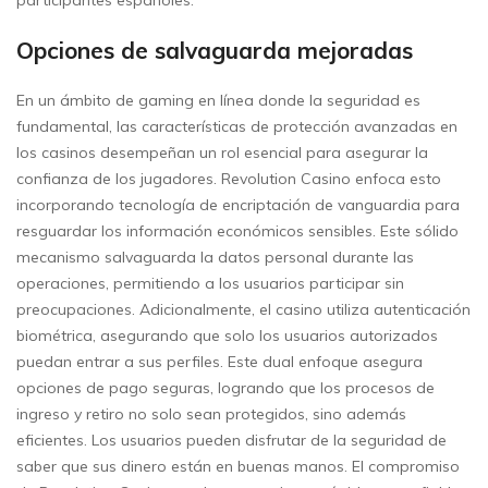
participantes españoles.
Opciones de salvaguarda mejoradas
En un ámbito de gaming en línea donde la seguridad es
fundamental, las características de protección avanzadas en
los casinos desempeñan un rol esencial para asegurar la
confianza de los jugadores. Revolution Casino enfoca esto
incorporando tecnología de encriptación de vanguardia para
resguardar los información económicos sensibles. Este sólido
mecanismo salvaguarda la datos personal durante las
operaciones, permitiendo a los usuarios participar sin
preocupaciones. Adicionalmente, el casino utiliza autenticación
biométrica, asegurando que solo los usuarios autorizados
puedan entrar a sus perfiles. Este dual enfoque asegura
opciones de pago seguras, logrando que los procesos de
ingreso y retiro no solo sean protegidos, sino además
eficientes. Los usuarios pueden disfrutar de la seguridad de
saber que sus dinero están en buenas manos. El compromiso