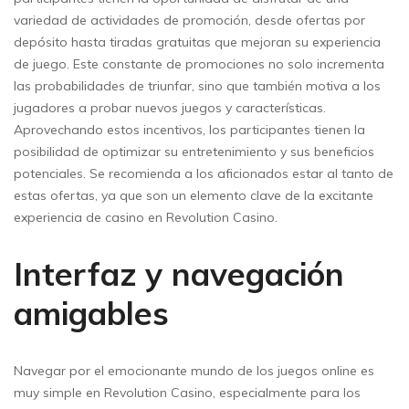
variedad de actividades de promoción, desde ofertas por
depósito hasta tiradas gratuitas que mejoran su experiencia
de juego. Este constante de promociones no solo incrementa
las probabilidades de triunfar, sino que también motiva a los
jugadores a probar nuevos juegos y características.
Aprovechando estos incentivos, los participantes tienen la
posibilidad de optimizar su entretenimiento y sus beneficios
potenciales. Se recomienda a los aficionados estar al tanto de
estas ofertas, ya que son un elemento clave de la excitante
experiencia de casino en Revolution Casino.
Interfaz y navegación
amigables
Navegar por el emocionante mundo de los juegos online es
muy simple en Revolution Casino, especialmente para los