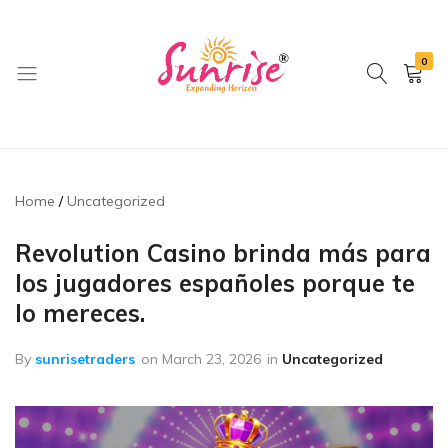
0
brwimpex
Home
Uncategorized
Revolution Casino brinda más para
los jugadores españoles porque te
lo mereces.
By
sunrisetraders
on
March 23, 2026
in
Uncategorized