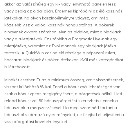
akkor az valószínűleg egy ki- vagy lenyitható panelen lesz,
vagy pedig az oldal alján. Érdemes kipróbálni az élő kaszinós
játékokat, ha olyan kaszinóélményre vágysz, ami még
közelebb visz a valódi kaszinók hangulatához. A pókerek
nincsenek akkora számban jelen az oldalon, mint a blackjack
vagy a rulettjátékok. Ez utóbbiba a Pragmatic Live-nak egy
rulettjátéka, valamint az Evolutionnak egy blackjack játéka
tartozik. A QuickWin casino élő részlege a népszerű rulett,
baccarat, blackjack és póker játékokon kívül más kategóriákat
is létrehozott.
Mindkét esetben Ft az a minimum összeg, amit visszafizetnek,
viszont különböző %-kal. Ennél a bónusznál lehetőséged van
csak a bónuszpénz megigénylésére, a pörgetések nélkül. Heti
reload bónusszal 50 bónuszpörgetést szerezhetsz ennek a
bónusznak a megszerzésével. Ha meg szeretnéd tartani a
bónuszból származó nyereményeket, ne felejtsd el teljesíteni a
visszaforgatási követelményeket.