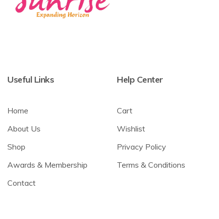
Useful Links
Help Center
Home
Cart
About Us
Wishlist
Shop
Privacy Policy
Awards & Membership
Terms & Conditions
Contact