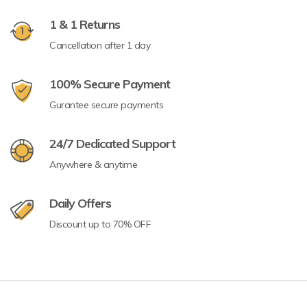
1 & 1 Returns
Cancellation after 1 day
100% Secure Payment
Gurantee secure payments
24/7 Dedicated Support
Anywhere & anytime
Daily Offers
Discount up to 70% OFF