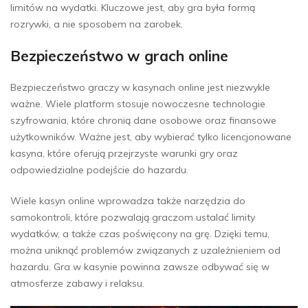
limitów na wydatki. Kluczowe jest, aby gra była formą
rozrywki, a nie sposobem na zarobek.
Bezpieczeństwo w grach online
Bezpieczeństwo graczy w kasynach online jest niezwykle
ważne. Wiele platform stosuje nowoczesne technologie
szyfrowania, które chronią dane osobowe oraz finansowe
użytkowników. Ważne jest, aby wybierać tylko licencjonowane
kasyna, które oferują przejrzyste warunki gry oraz
odpowiedzialne podejście do hazardu.
Wiele kasyn online wprowadza także narzędzia do
samokontroli, które pozwalają graczom ustalać limity
wydatków, a także czas poświęcony na grę. Dzięki temu,
można uniknąć problemów związanych z uzależnieniem od
hazardu. Gra w kasynie powinna zawsze odbywać się w
atmosferze zabawy i relaksu.