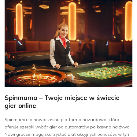
Spinmama – Twoje miejsce w świecie
gier online
Spinmama to nowoczesna platforma hazardowa, która
oferuje szeroki wybór gier od automatów po kasyno na żywo.
Nowi gracze mogą skorzystać z atrakcyjnych bonusów, w tym