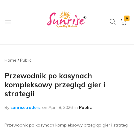
0
brwimpex
Home
Public
Przewodnik po kasynach
kompleksowy przegląd gier i
strategii
By
sunrisetraders
on
April 8, 2026
in
Public
Przewodnik po kasynach kompleksowy przegląd gier i strategii