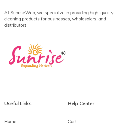
At SunriseWeb, we specialize in providing high-quality
cleaning products for businesses, wholesalers, and
distributors.
Useful Links
Help Center
Home
Cart