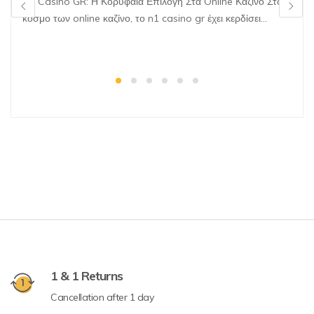
N1 Casino GR: Η Κορυφαία Επιλογή Στα Online Καζίνο Στον
κόσμο των online καζίνο, το n1 casino gr έχει κερδίσει…
1 & 1 Returns
Cancellation after 1 day