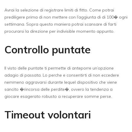
Avrai la selezione di registrare limiti di fitto. Come potrai
prediligere prima di non mettere con l’aggiunta di di 100� ogni
settimana. Sopra questo maniera potrai scansare di farti
procurarsi la direzione per indivisible momento appunto.
Controllo puntate
Il visto delle puntate ti permette di anteporre un’opzione
adagio di passata. Lo perche e consentirti di non eccedere
nemmeno aggravarsi durante lequel dispositivo che viene
sancito �rincorsa delle perdite�, ovvero la tendenza a
giocare esagerato robusto a recuperare somme perse.
Timeout volontari