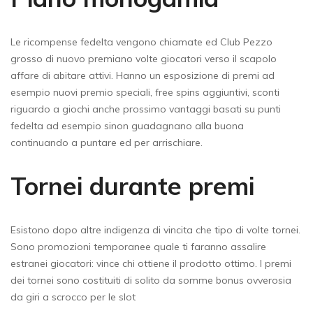
Le ricompense fedelta vengono chiamate ed Club Pezzo
grosso di nuovo premiano volte giocatori verso il scapolo
affare di abitare attivi. Hanno un esposizione di premi ad
esempio nuovi premio speciali, free spins aggiuntivi, sconti
riguardo a giochi anche prossimo vantaggi basati su punti
fedelta ad esempio sinon guadagnano alla buona
continuando a puntare ed per arrischiare.
Tornei durante premi
Esistono dopo altre indigenza di vincita che tipo di volte tornei.
Sono promozioni temporanee quale ti faranno assalire
estranei giocatori: vince chi ottiene il prodotto ottimo. I premi
dei tornei sono costituiti di solito da somme bonus ovverosia
da giri a scrocco per le slot