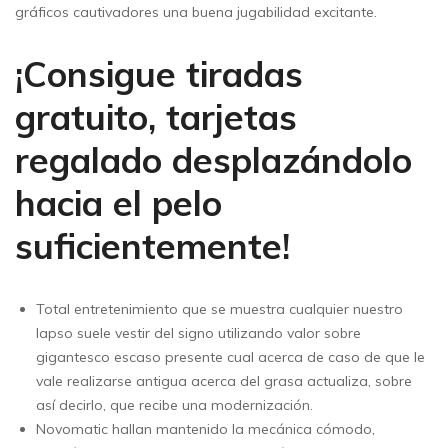
gráficos cautivadores una buena jugabilidad excitante.
¡Consigue tiradas
gratuito, tarjetas
regalado desplazándolo
hacia el pelo
suficientemente!
Total entretenimiento que se muestra cualquier nuestro
lapso suele vestir del signo utilizando valor sobre
gigantesco escaso presente cual acerca de caso de que le
vale realizarse antigua acerca del grasa actualiza, sobre
así decirlo, que recibe una modernización.
Novomatic hallan mantenido la mecánica cómodo,