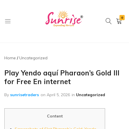
0
brwimpex
Home
Uncategorized
Play Yendo aquí Pharaon’s Gold III
for Free En internet
By
sunrisetraders
on
April 5, 2026
in
Uncategorized
Content
Screenshots of Slot Pharaoh’s Gold: Yendo