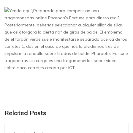
¿Preparado para competir an una
tragamonedas online Pharoah’s Fortune para dinero real?
Posteriormente, deberías seleccionar cualquier sillar de sillar,
que os otorgará la cierta nâº de giros de balde. El emblema
de el faraón verde suele manifestarse separado acerca de los
carretes 1, dos en el caso de que nos lo olvidemos tres de
impulsar la rondalla sobre tiradas de balde. Pharaoh’s Fortune
tragaperras sin cargo es una tragamonedas sobre vídeo
sobre cinco carretes creada por IGT.
Related Posts