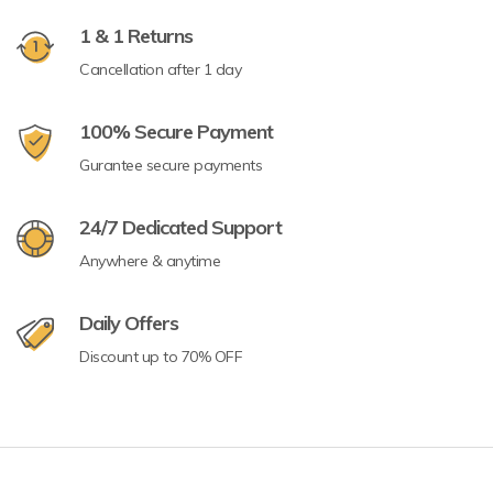
1 & 1 Returns
Cancellation after 1 day
100% Secure Payment
Gurantee secure payments
24/7 Dedicated Support
Anywhere & anytime
Daily Offers
Discount up to 70% OFF