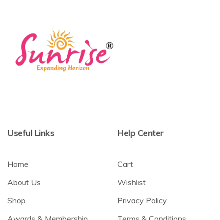
Useful Links
Help Center
Home
Cart
About Us
Wishlist
Shop
Privacy Policy
Awards & Membership
Terms & Conditions