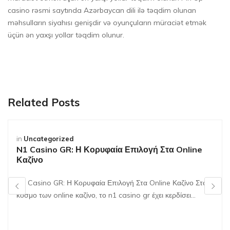
casino rəsmi saytında Azərbaycan dili ilə təqdim olunan
məhsulların siyahısı genişdir və oyunçuların müraciət etmək
üçün ən yaxşı yollar təqdim olunur.
Related Posts
in
Uncategorized
N1 Casino GR: Η Κορυφαία Επιλογή Στα Online
Καζίνο
N1 Casino GR: Η Κορυφαία Επιλογή Στα Online Καζίνο Στον
κόσμο των online καζίνο, το n1 casino gr έχει κερδίσει…