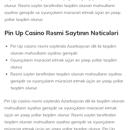
olunur. Rəsmi saytın tərəfindən təqdim olunan məhsulların
siyahısı genişdir və oyunçuların müraciət etmək üçün ən yaxşı
yollar təqdim olunur.
Pin Up Casino Rəsmi Saytının Nəticələri
Pin Up casino rəsmi saytında Azərbaycan dili ilə təqdim
olunan məhsulların siyahısı genişdir.
Oyunçuların müraciət etmək üçün ən yaxşı yollar təqdim
olunur.
Rəsmi saytın tərəfindən təqdim olunan məhsulların siyahısı
genişdir və oyunçuların müraciət etmək üçün ən yaxşı yollar
təqdim olunur.
Pin Up casino rəsmi saytında Azərbaycan dili ilə təqdim olunan
məhsulların siyahısı genişdir və oyunçuların müraciət etmək
üçün ən yaxşı yollar təqdim olunur. Rəsmi saytın tərəfindən
təqdim olunan məhsulların siyahısı genişdir və oyunçuların
müraciət etmək üçün ən yaxşı yollar təqdim olunur. Pin Up