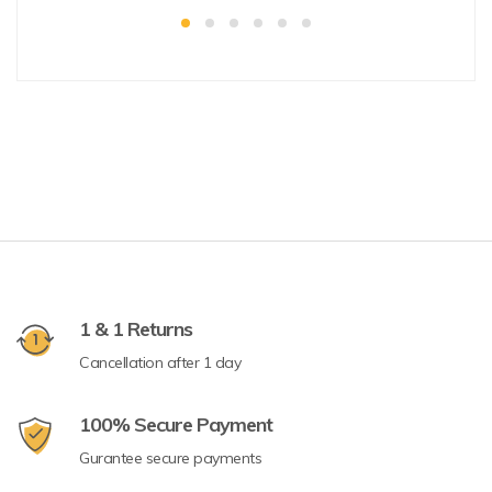
1 & 1 Returns
Cancellation after 1 day
100% Secure Payment
Gurantee secure payments