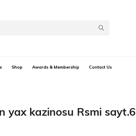
s
Shop
Awards & Membership
Contact Us
n yax kazinosu Rsmi sayt.6