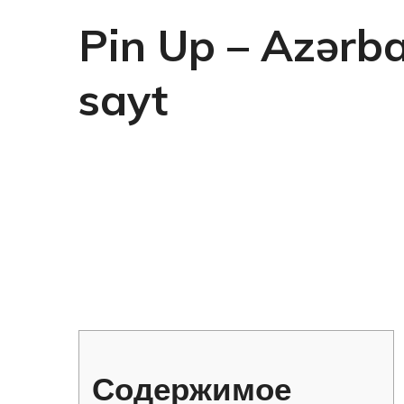
Floor Wipers
Pin Up – Azərba
Kitchen Wipers
Rod Set Spares
sayt
Sponge Mop
Toilet Brushes
Содержимое