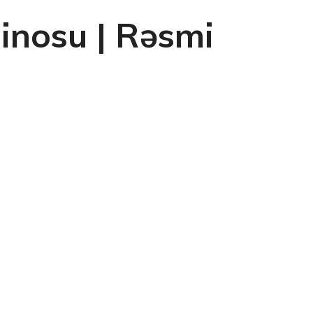
inosu | Rəsmi