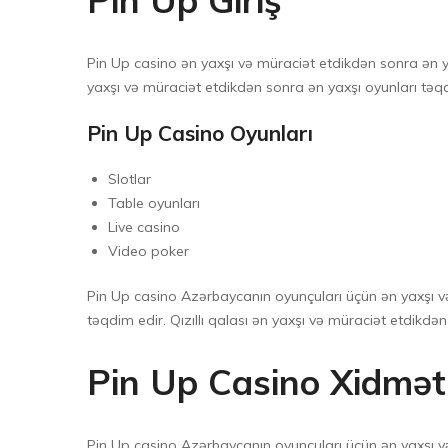
Pin Up casino ən yaxşı və müraciət etdikdən sonra ən yax
yaxşı və müraciət etdikdən sonra ən yaxşı oyunları təqd
Pin Up Casino Oyunları
Slotlar
Table oyunları
Live casino
Video poker
Pin Up casino Azərbaycanın oyunçuları üçün ən yaxşı və 
təqdim edir. Qızıllı qalası ən yaxşı və müraciət etdikdə
Pin Up Casino Xidmətl
Pin Up casino Azərbaycanın oyunçuları üçün ən yaxşı və 