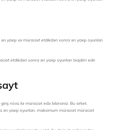
ı ən yaxşı və müraciət etdikdən sonra ən yaxşı oyunları
aciət etdikdən sonra ən yaxşı oyunları təqdim edir.
sayt
riş növü ilə müraciət edə bilərsiniz. Bu sirket,
da ən yaxşı oyunları, maksimum müraciət müraciət