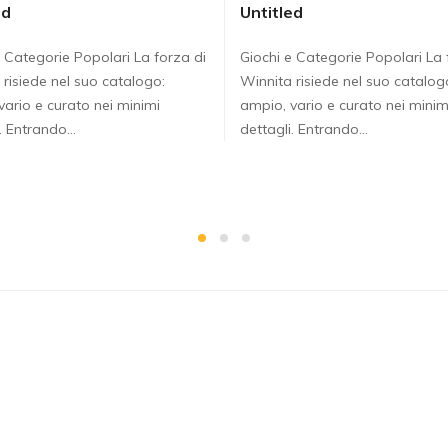
ed
Untitled
e Categorie Popolari La forza di
Giochi e Categorie Popolari La 
 risiede nel suo catalogo:
Winnita risiede nel suo catalog
vario e curato nei minimi
ampio, vario e curato nei minim
i. Entrando…
dettagli. Entrando…