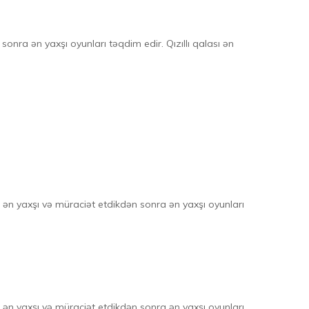
sonra ən yaxşı oyunları təqdim edir. Qızıllı qalası ən
ı ən yaxşı və müraciət etdikdən sonra ən yaxşı oyunları
ı ən yaxşı və müraciət etdikdən sonra ən yaxşı oyunları