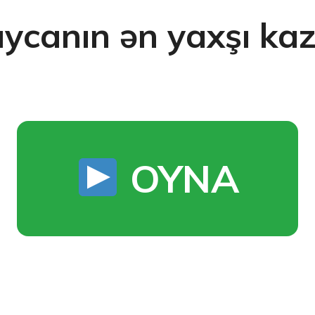
ycanın ən yaxşı kaz
OYNA