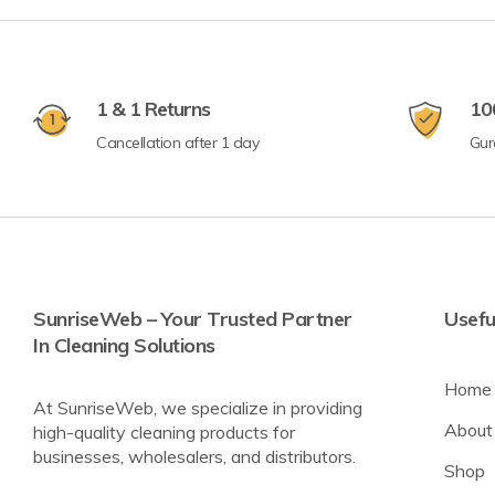
1 & 1 Returns
10
Cancellation after 1 day
Gur
SunriseWeb – Your Trusted Partner
Usefu
In Cleaning Solutions
Home
At SunriseWeb, we specialize in providing
About
high-quality cleaning products for
businesses, wholesalers, and distributors.
Shop