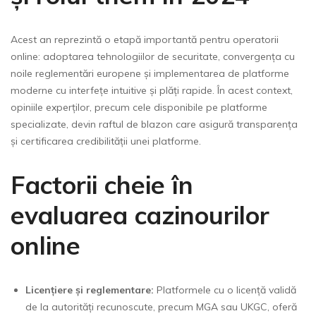
Acest an reprezintă o etapă importantă pentru operatorii
online: adoptarea tehnologiilor de securitate, convergența cu
noile reglementări europene și implementarea de platforme
moderne cu interfețe intuitive și plăți rapide. În acest context,
opiniile experților, precum cele disponibile pe platforme
specializate, devin raftul de blazon care asigură transparența
și certificarea credibilității unei platforme.
Factorii cheie în
evaluarea cazinourilor
online
Licențiere și reglementare:
Platformele cu o licență validă
de la autorități recunoscute, precum MGA sau UKGC, oferă