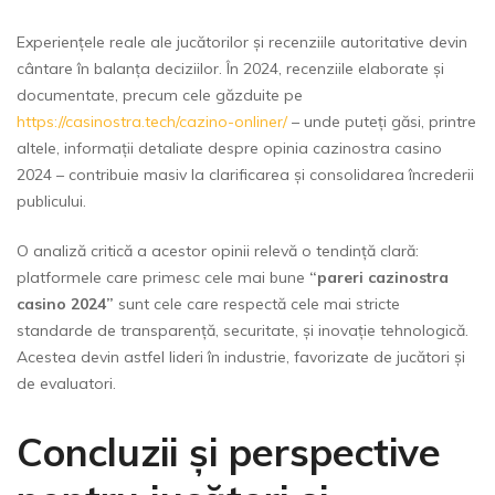
Experiențele reale ale jucătorilor și recenziile autoritative devin
cântare în balanța deciziilor. În 2024, recenziile elaborate și
documentate, precum cele găzduite pe
https://casinostra.tech/cazino-onliner/
– unde puteți găsi, printre
altele, informații detaliate despre opinia cazinostra casino
2024 – contribuie masiv la clarificarea și consolidarea încrederii
publicului.
O analiză critică a acestor opinii relevă o tendință clară:
platformele care primesc cele mai bune
“pareri cazinostra
casino 2024”
sunt cele care respectă cele mai stricte
standarde de transparență, securitate, și inovație tehnologică.
Acestea devin astfel lideri în industrie, favorizate de jucători și
de evaluatori.
Concluzii și perspective