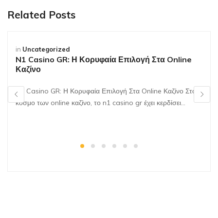
Related Posts
in
Uncategorized
N1 Casino GR: Η Κορυφαία Επιλογή Στα Online
Καζίνο
N1 Casino GR: Η Κορυφαία Επιλογή Στα Online Καζίνο Στον
κόσμο των online καζίνο, το n1 casino gr έχει κερδίσει…