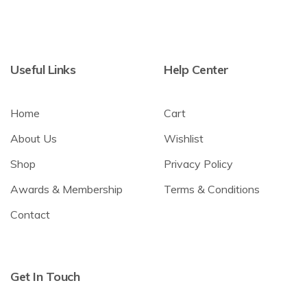
Useful Links
Help Center
Home
Cart
About Us
Wishlist
Shop
Privacy Policy
Awards & Membership
Terms & Conditions
Contact
Get In Touch