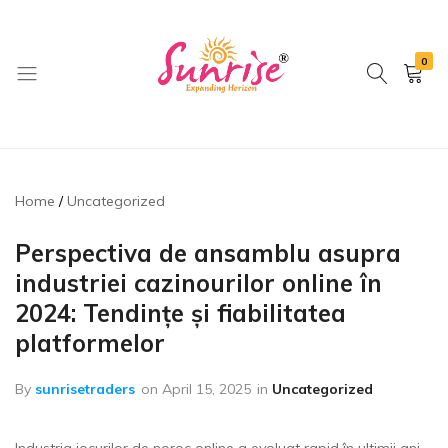
0
brwimpex
Home
Uncategorized
Perspectiva de ansamblu asupra
industriei cazinourilor online în
2024: Tendințe și fiabilitatea
platformelor
By
sunrisetraders
on
April 15, 2025
in
Uncategorized
Industria jocurilor de noroc online a evoluat rapid în ultimii ani,